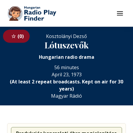
To navigation
To contents
Menu
0
Kosztolányi Dezső
Lótuszevők
Hungarian radio drama
56 minutes
April 23, 1973
(At least 2 repeat broadcasts. Kept on air for 30
years)
Magyar Rádió