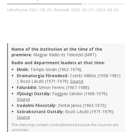
Létrehozva: 2021. 09. 29.; Revíziók: 2023. 02. 07.; 2023. 08. 29.
Name of the institution at the time of the
premiere:
Magyar Rádió és Televízió (MRT)
Radio and department leaders at that time:
Elnök:
Tömpe István (1962-1974);
Dramaturgia főrendező:
Cserés Miklós (1958-1981)
| Bozó László (1971-1979);
Source
Falurádió:
Simon Ferenc (1967-1988);
Ifjúsági Osztály:
Faggyas Sándor (1968-1979);
Source
Irodalmi Főosztály:
Zentai János (1963-1973);
Szórakoztató Osztály:
Bozó László (1971-1979);
Source
The data may contain contradictions because the sources are
uncertain.