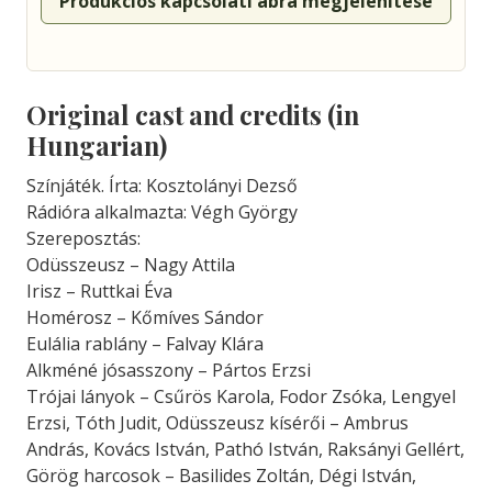
Produkciós kapcsolati ábra megjelenítése
Original cast and credits (in
Hungarian)
Színjáték. Írta: Kosztolányi Dezső
Rádióra alkalmazta: Végh György
Szereposztás:
Odüsszeusz – Nagy Attila
Irisz – Ruttkai Éva
Homérosz – Kőmíves Sándor
Eulália rablány – Falvay Klára
Alkméné jósasszony – Pártos Erzsi
Trójai lányok – Csűrös Karola, Fodor Zsóka, Lengyel
Erzsi, Tóth Judit, Odüsszeusz kísérői – Ambrus
András, Kovács István, Pathó István, Raksányi Gellért,
Görög harcosok – Basilides Zoltán, Dégi István,