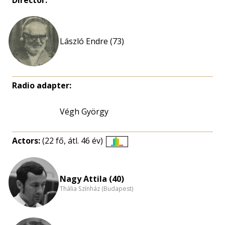
Director:
László Endre (73)
Radio adapter:
Végh György
Actors:
(22 fő, átl. 46 év)
Életkori
eloszlás
nagyítása
Nagy Attila (40)
Thália Színház (Budapest)