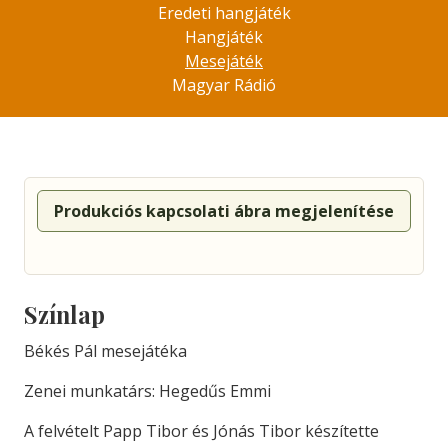
Eredeti hangjáték
Hangjáték
Mesejáték
Magyar Rádió
Produkciós kapcsolati ábra megjelenítése
Színlap
Békés Pál mesejátéka
Zenei munkatárs: Hegedűs Emmi
A felvételt Papp Tibor és Jónás Tibor készítette