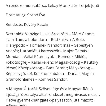
A rendező munkatársa: Lékay Mónika és Terjék Jenő
Dramaturg: Szabó Éva
Rendezte: Kőváry Katalin
Szereplők: Venyige II, a szőrös rém – Máté Gábor;
Tam-Tam, a bolondóra – Ruttkai Éva; A Bölcs
Hiánypótló – Tomanek Nándor; Inas – Sebestyén
András; Háromlábú karosszék – Major Tamás;
Mondat – Vallai Péter; Lyuk – Benedek Miklós;
Főköcsögfej – Kállai Ferenc; Magasköcsög – Kautzky
József; Középköcsög – Bács Ferenc; Mélyköcsög –
Képessy József; Kosztümkabátka – Darvas Magda;
Gramofonlemez – Kőmíves Sándor.
A Magyar Úttörők Szövetsége és a Magyar Rádió
ifjúsági főosztálya által rendezett meghívásos mese-,
illetve gyermekhangjáték-pályázaton jutalmazott
pályamunka.