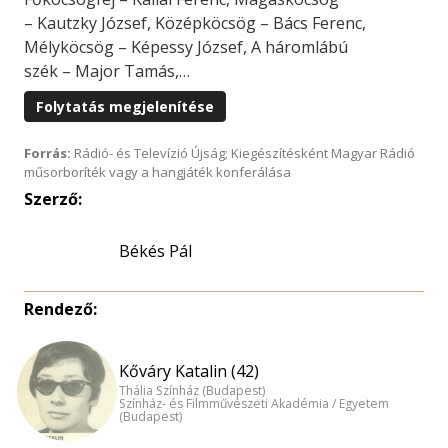
– Kautzky József, Középköcsög – Bács Ferenc,
Mélyköcsög – Képessy József, A háromlábú
szék – Major Tamás,…
Folytatás megjelenítése
Forrás:
Rádió- és Televízió Újság; Kiegészítésként Magyar Rádió
műsorboríték vagy a hangjáték konferálása
Szerző:
Békés Pál
Rendező:
Kőváry Katalin (42)
Thália Színház (Budapest)
Színház- és Filmművészeti Akadémia / Egyetem
(Budapest)