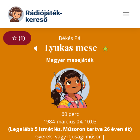
Tovább a navigációhoz
Tovább a tartalomhoz
Menü
1
Békés Pál
Lyukas mese
🔈
★
Magyar mesejáték
60 perc
1984. március 04. 10:03
(Legalább 5 ismétlés. Műsoron tartva 26 éven át)
Gyerek- vagy ifjúsági műsor
|