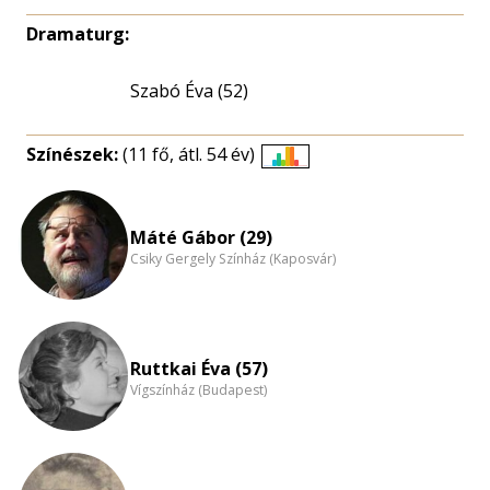
Dramaturg:
Szabó Éva (52)
Színészek:
(11 fő, átl. 54 év)
Életkori
eloszlás
nagyítása
Máté Gábor (29)
Csiky Gergely Színház (Kaposvár)
Ruttkai Éva (57)
Vígszínház (Budapest)