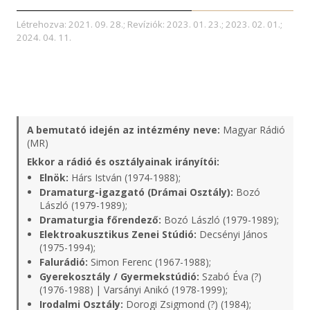
Létrehozva: 2021. 09. 28.; Revíziók: 2023. 01. 23.; 2023. 02. 01.;
2024. 04. 11.
A bemutató idején az intézmény neve:
Magyar Rádió
(MR)
Ekkor a rádió és osztályainak irányítói:
Elnök:
Hárs István (1974-1988);
Dramaturg-igazgató (Drámai Osztály):
Bozó
László (1979-1989);
Dramaturgia főrendező:
Bozó László (1979-1989);
Elektroakusztikus Zenei Stúdió:
Decsényi János
(1975-1994);
Falurádió:
Simon Ferenc (1967-1988);
Gyerekosztály / Gyermekstúdió:
Szabó Éva (?)
(1976-1988) | Varsányi Anikó (1978-1999);
Irodalmi Osztály:
Dorogi Zsigmond (?) (1984);