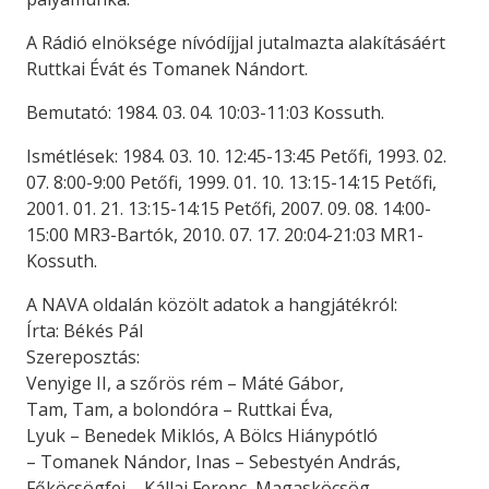
A Rádió elnöksége nívódíjjal jutalmazta alakításáért
Ruttkai Évát és Tomanek Nándort.
Bemutató: 1984. 03. 04. 10:03-11:03 Kossuth.
Ismétlések: 1984. 03. 10. 12:45-13:45 Petőfi, 1993. 02.
07. 8:00-9:00 Petőfi, 1999. 01. 10. 13:15-14:15 Petőfi,
2001. 01. 21. 13:15-14:15 Petőfi, 2007. 09. 08. 14:00-
15:00 MR3-Bartók, 2010. 07. 17. 20:04-21:03 MR1-
Kossuth.
A NAVA oldalán közölt adatok a hangjátékról:
Írta: Békés Pál
Szereposztás:
Venyige II, a szőrös rém – Máté Gábor,
Tam, Tam, a bolondóra – Ruttkai Éva,
Lyuk – Benedek Miklós, A Bölcs Hiánypótló
– Tomanek Nándor, Inas – Sebestyén András,
Főköcsögfej – Kállai Ferenc, Magasköcsög