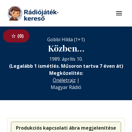
Tovább a navigációhoz
Tovább a tartalomhoz
Menü
0
Gobbi Hilda (†+1)
Közben…
1989. április 10.
(Legalább 1 ismétlés. Műsoron tartva 7 éven át)
Megközelítés:
Önéletrajz
|
Magyar Rádió
Produkciós kapcsolati ábra megjelenítése