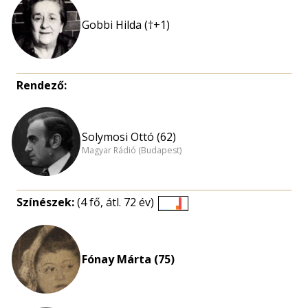
Gobbi Hilda (†+1)
Rendező:
Solymosi Ottó (62)
Magyar Rádió (Budapest)
Színészek:
(4 fő, átl. 72 év)
Életkori
eloszlás
nagyítása
Fónay Márta (75)