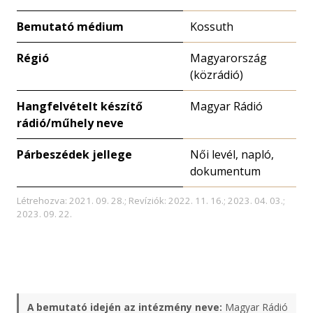
Bemutató médium
Kossuth
Régió
Magyarország
(közrádió)
Hangfelvételt készítő
Magyar Rádió
rádió/műhely neve
Párbeszédek jellege
Női levél, napló,
dokumentum
Létrehozva: 2021. 09. 28.; Revíziók: 2022. 11. 16.; 2023. 04. 03.;
2023. 09. 22.
A bemutató idején az intézmény neve:
Magyar Rádió