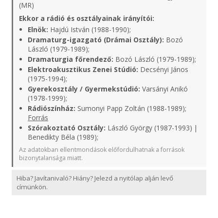
(MR)
Ekkor a rádió és osztályainak irányítói:
Elnök:
Hajdú István (1988-1990);
Dramaturg-igazgató (Drámai Osztály):
Bozó
László (1979-1989);
Dramaturgia főrendező:
Bozó László (1979-1989);
Elektroakusztikus Zenei Stúdió:
Decsényi János
(1975-1994);
Gyerekosztály / Gyermekstúdió:
Varsányi Anikó
(1978-1999);
Rádiószínház:
Sumonyi Papp Zoltán (1988-1989);
Forrás
Szórakoztató Osztály:
László György (1987-1993) |
Benedikty Béla (1989);
Az adatokban ellentmondások előfordulhatnak a források
bizonytalansága miatt.
Hiba? Javítanivaló? Hiány? Jelezd a nyitólap alján levő
címünkön.