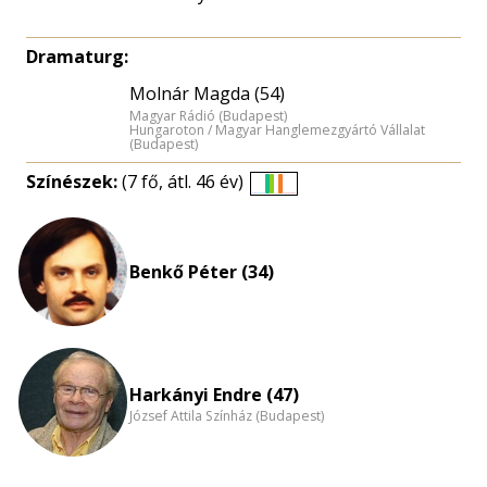
Dramaturg:
Molnár Magda (54)
Magyar Rádió (Budapest)
Hungaroton / Magyar Hanglemezgyártó Vállalat
(Budapest)
Színészek:
(7 fő, átl. 46 év)
Életkori
eloszlás
nagyítása
Benkő Péter (34)
Harkányi Endre (47)
József Attila Színház (Budapest)