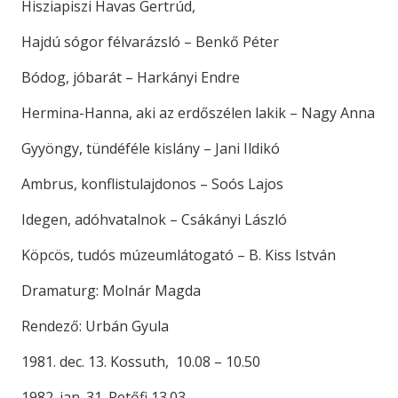
Hisziapiszi Havas Gertrúd,
Hajdú sógor félvarázsló – Benkő Péter
Bódog, jóbarát – Harkányi Endre
Hermina-Hanna, aki az erdőszélen lakik – Nagy Anna
Gyyöngy, tündéféle kislány – Jani Ildikó
Ambrus, konflistulajdonos – Soós Lajos
Idegen, adóhvatalnok – Csákányi László
Köpcös, tudós múzeumlátogató – B. Kiss István
Dramaturg: Molnár Magda
Rendező: Urbán Gyula
1981. dec. 13. Kossuth, 10.08 – 10.50
1982. jan. 31. Petőfi 13.03