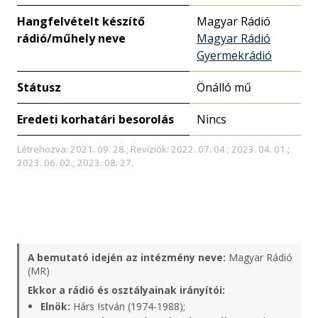
Hangfelvételt készítő
Magyar Rádió
rádió/műhely neve
Magyar Rádió
Gyermekrádió
Státusz
Önálló mű
Eredeti korhatári besorolás
Nincs
Létrehozva: 2021. 09. 28.; Revíziók: 2022. 07. 04.; 2023. 04. 01.;
2023. 06. 02.; 2023. 08. 27.
A bemutató idején az intézmény neve:
Magyar Rádió
(MR)
Ekkor a rádió és osztályainak irányítói:
Elnök:
Hárs István (1974-1988);