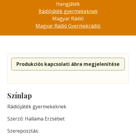
Hangjáték
Rádiójáték gyermekeknek
Magyar Rádió
Magyar Rádió Gyermekrádió
Produkciós kapcsolati ábra megjelenítése
Színlap
Rádiójáték gyermekeknek
Szerző: Hallama Erzsébet
Szereposztás: