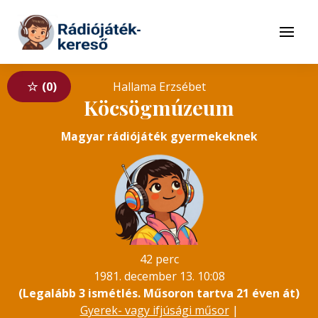
Tovább a navigációhoz
Tovább a tartalomhoz
Menü
0
Hallama Erzsébet
Köcsögmúzeum
Magyar rádiójáték gyermekeknek
42 perc
1981. december 13. 10:08
(Legalább 3 ismétlés. Műsoron tartva 21 éven át)
Gyerek- vagy ifjúsági műsor
|