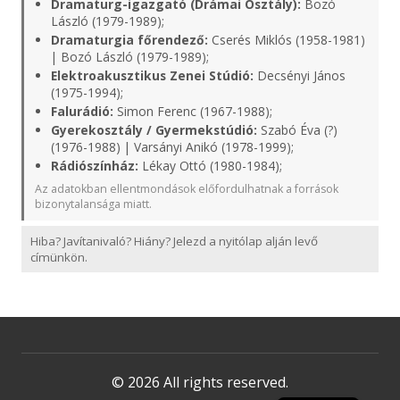
Dramaturg-igazgató (Drámai Osztály):
Bozó
László (1979-1989);
Dramaturgia főrendező:
Cserés Miklós (1958-1981)
| Bozó László (1979-1989);
Elektroakusztikus Zenei Stúdió:
Decsényi János
(1975-1994);
Falurádió:
Simon Ferenc (1967-1988);
Gyerekosztály / Gyermekstúdió:
Szabó Éva (?)
(1976-1988) | Varsányi Anikó (1978-1999);
Rádiószínház:
Lékay Ottó (1980-1984);
Az adatokban ellentmondások előfordulhatnak a források
bizonytalansága miatt.
Hiba? Javítanivaló? Hiány? Jelezd a nyitólap alján levő
címünkön.
© 2026 All rights reserved.