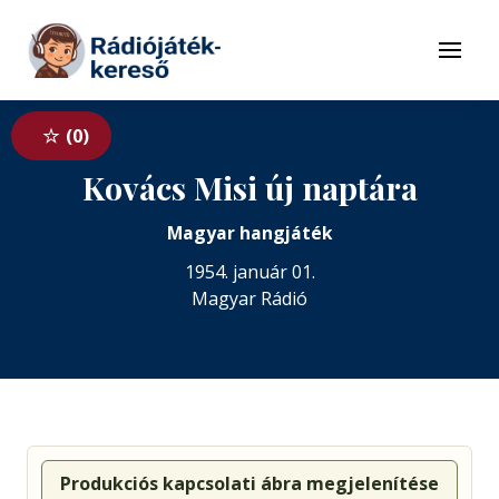
Tovább a navigációhoz
Tovább a tartalomhoz
Menü
0
Kovács Misi új naptára
Magyar hangjáték
1954. január 01.
Magyar Rádió
Produkciós kapcsolati ábra megjelenítése