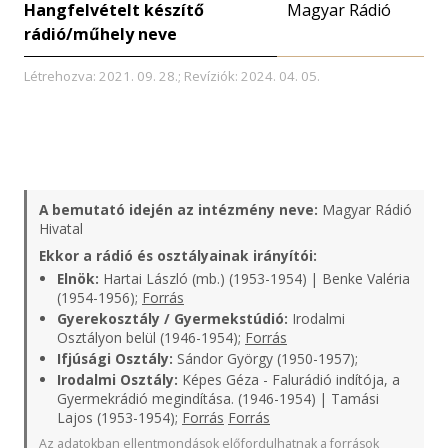
Hangfelvételt készítő
Magyar Rádió
rádió/műhely neve
Létrehozva: 2021. 09. 28.; Revíziók: 2024. 04. 05.
A bemutató idején az intézmény neve:
Magyar Rádió
Hivatal
Ekkor a rádió és osztályainak irányítói:
Elnök:
Hartai László (mb.) (1953-1954) | Benke Valéria
(1954-1956);
Forrás
Gyerekosztály / Gyermekstúdió:
Irodalmi
Osztályon belül (1946-1954);
Forrás
Ifjúsági Osztály:
Sándor György (1950-1957);
Irodalmi Osztály:
Képes Géza - Falurádió indítója, a
Gyermekrádió megindítása. (1946-1954) | Tamási
Lajos (1953-1954);
Forrás
Forrás
Az adatokban ellentmondások előfordulhatnak a források