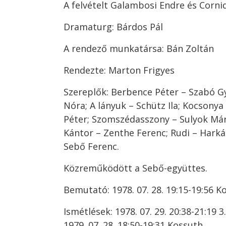
A felvételt Galambosi Endre és Corni
Dramaturg: Bárdos Pál
A rendező munkatársa: Bán Zoltán
Rendezte: Marton Frigyes
Szereplők: Berbence Péter – Szabó Gy
Nóra; A lányuk – Schütz Ila; Kocsony
Péter; Szomszédasszony – Sulyok Mári
Kántor – Zenthe Ferenc; Rudi – Harká
Sebő Ferenc.
Közreműködött a Sebő-együttes.
Bemutató: 1978. 07. 28. 19:15-19:56 K
Ismétlések: 1978. 07. 29. 20:38-21:19 3
1979. 07. 28. 18:50-19:31 Kossuth,