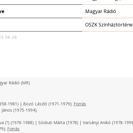
ve
Magyar Rádió
OSZK Színháztörténe
23. 08. 28.
yar Rádió (MR)
958-1981) | Bozó László (1971-1979);
Forrás
 János (1975-1994);
a (?) (1976-1988) | Sóskuti Márta (1978) | Varsányi Anikó (1978-1999
79);
Forrás