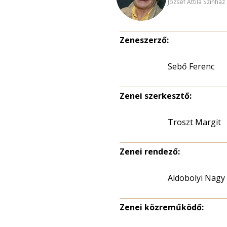
József Attila Színhá
Zeneszerző:
Sebő Ferenc
Zenei szerkesztő:
Troszt Margit
Zenei rendező:
Aldobolyi Nagy
Zenei közreműködő: