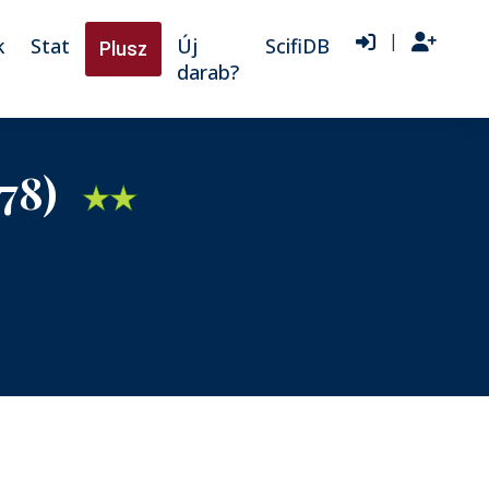
|
k
Stat
Új
ScifiDB
Plusz
darab?
978)
★
★