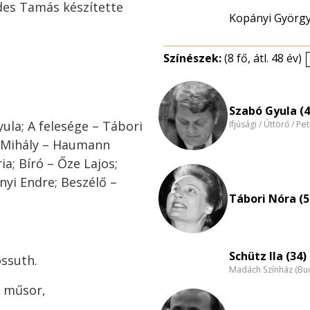
des Tamás készítette
Kopányi Györg
Színészek:
(8 fő, átl. 48 év)
Szabó Gyula (4
ula; A felesége – Tábori
Ifjúsági / Úttörő / Pe
a Mihály – Haumann
a; Bíró – Őze Lajos;
nyi Endre; Beszélő –
Tábori Nóra (5
Schütz Ila (34)
ossuth.
Madách Színház (Bu
. műsor,