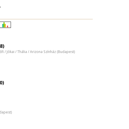
y
Életkori
eloszlás
nagyítása
8)
tőfi / Jókai / Thália / Arizona Színház (Budapest)
0)
dapest)