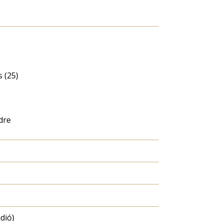
 (25)
dre
dió)