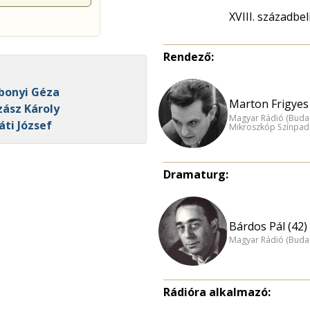
XVIII. századbe
Rendező:
Abonyi Géza
Marton Frigyes 
zász Károly
Magyar Rádió (Buda
áti József
Mikroszkóp Színpad
Dramaturg:
Bárdos Pál (42)
Magyar Rádió (Buda
Rádióra alkalmazó: