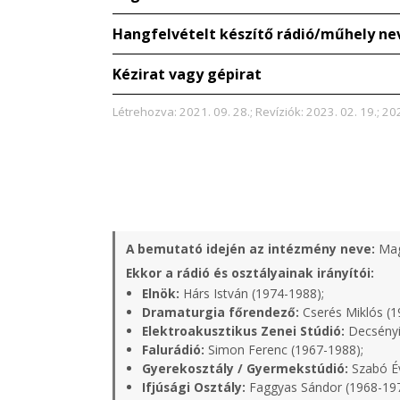
Hangfelvételt készítő rádió/műhely ne
Kézirat vagy gépirat
Létrehozva: 2021. 09. 28.; Revíziók: 2023. 02. 19.; 20
A bemutató idején az intézmény neve:
Mag
Ekkor a rádió és osztályainak irányítói:
Elnök:
Hárs István (1974-1988);
Dramaturgia főrendező:
Cserés Miklós (1
Elektroakusztikus Zenei Stúdió:
Decsényi
Falurádió:
Simon Ferenc (1967-1988);
Gyerekosztály / Gyermekstúdió:
Szabó Év
Ifjúsági Osztály:
Faggyas Sándor (1968-19