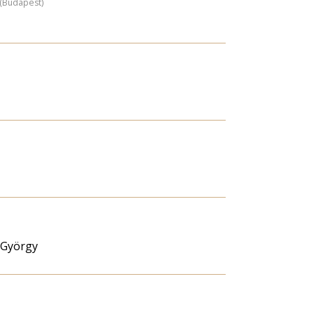
z (Budapest)
 György