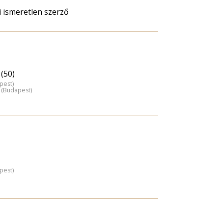
li ismeretlen szerző
(50)
pest)
 (Budapest)
pest)