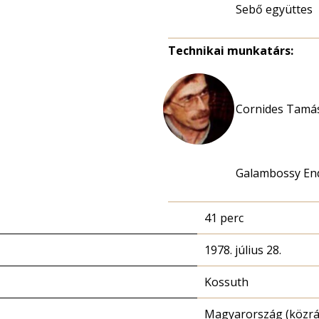
Sebő együttes
Technikai munkatárs:
Cornides Tamás
Galambossy En
41 perc
1978. július 28.
Kossuth
Magyarország (közrá