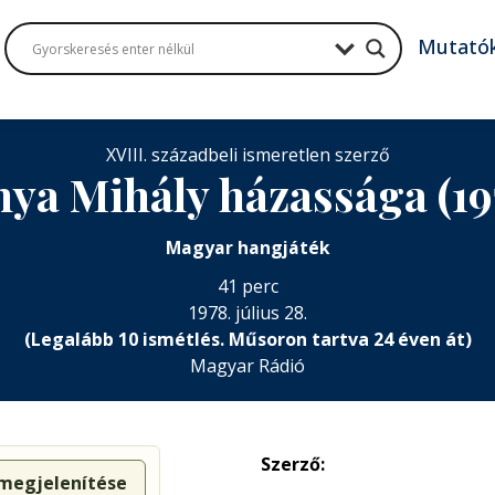
Mutató
XVIII. századbeli ismeretlen szerző
ya Mihály házassága (1
Magyar hangjáték
41 perc
1978. július 28.
(Legalább 10 ismétlés. Műsoron tartva 24 éven át)
Magyar Rádió
Szerző:
 megjelenítése