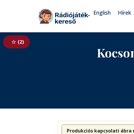
Tovább a navigációhoz
Tovább a tartalomhoz
English
Hírek
2
Kocson
Produkciós kapcsolati ábra