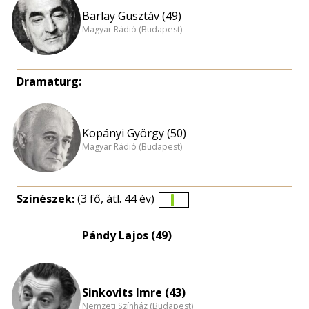
Barlay Gusztáv (49)
Magyar Rádió (Budapest)
Dramaturg:
Kopányi György (50)
Magyar Rádió (Budapest)
Színészek:
(3 fő, átl. 44 év)
Életkori
eloszlás
Pándy Lajos (49)
nagyítása
Sinkovits Imre (43)
Nemzeti Színház (Budapest)