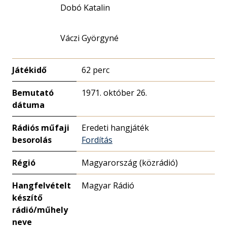
Dobó Katalin
Váczi Györgyné
Játékidő
62 perc
Bemutató
1971. október 26.
dátuma
Rádiós műfaji
Eredeti hangjáték
besorolás
Fordítás
Régió
Magyarország (közrádió)
Hangfelvételt
Magyar Rádió
készítő
rádió/műhely
neve