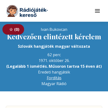
Tovább a navigációhoz
Tovább a tartalomhoz
Menü
0
Ivan Bukovcan
Kedvezően elintézett kérelem
Szlovák hangjáték magyar változata
62 perc
1971. október 26.
(Legalább 1 ismétlés. Műsoron tartva 15 éven át)
Eredeti hangjáték
Fordítás
Magyar Rádió