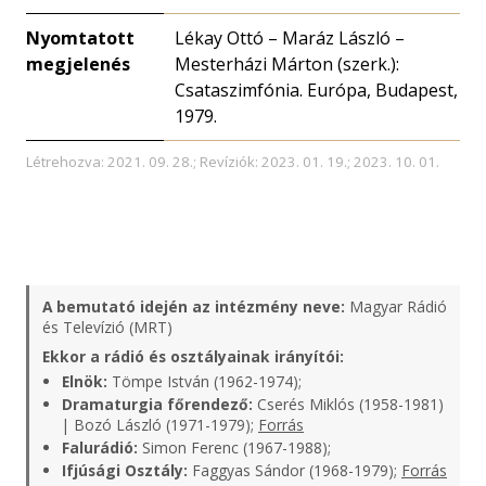
Nyomtatott
Lékay Ottó – Maráz László –
megjelenés
Mesterházi Márton (szerk.):
Csataszimfónia. Európa, Budapest,
1979.
Létrehozva: 2021. 09. 28.; Revíziók: 2023. 01. 19.; 2023. 10. 01.
A bemutató idején az intézmény neve:
Magyar Rádió
és Televízió (MRT)
Ekkor a rádió és osztályainak irányítói:
Elnök:
Tömpe István (1962-1974);
Dramaturgia főrendező:
Cserés Miklós (1958-1981)
| Bozó László (1971-1979);
Forrás
Falurádió:
Simon Ferenc (1967-1988);
Ifjúsági Osztály:
Faggyas Sándor (1968-1979);
Forrás