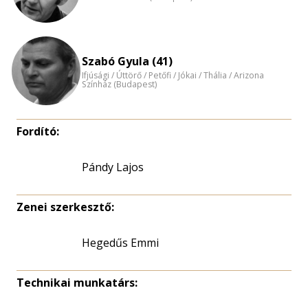
Szabó Gyula (41)
Ifjúsági / Úttörő / Petőfi / Jókai / Thália / Arizona
Színház (Budapest)
Fordító:
Pándy Lajos
Zenei szerkesztő:
Hegedűs Emmi
Technikai munkatárs: