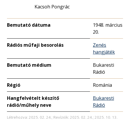
Kacsoh Pongrác
Bemutató dátuma
1948. március
20.
Rádiós műfaji besorolás
Zenés
hangjáték
Bemutató médium
Bukaresti
Rádió
Régió
Románia
Hangfelvételt készítő
Bukaresti
rádió/műhely neve
Rádió
Létrehozva: 2025. 02. 24.; Revíziók: 2025. 02. 24.; 2025. 10. 13.