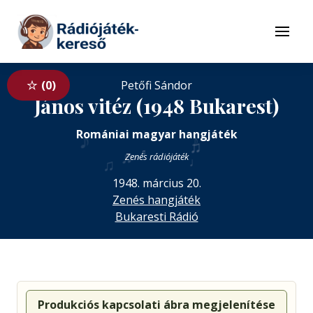
Tovább a navigációhoz
Tovább a tartalomhoz
Menü
0
Petőfi Sándor
János vitéz (1948 Bukarest)
♪
Romániai magyar hangjáték
♪
♫
♬
♬
♪
Zenés rádiójáték
♩
♫
1948. március 20.
Zenés hangjáték
Bukaresti Rádió
Produkciós kapcsolati ábra megjelenítése