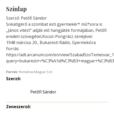
Színlap
Szerző: Petőfi Sándor
Sokatigérő a szombat esti gyermekér* mű*sora is
„János vitézt“ adják elő hangjáték formájában, Petőfi
eredeti szövegétel,Kocsó-Pongrácz zenéjével.
1948 március 20., Bukaresti Rádió, Gyermekóra
Forrás:
https://adt.arcanum.com/en/view/SzabadSzoTemesvar_1
query=bukaresti+r%C3%A1di%C3%B3+magyar+%C3%B3
Forrás:
Romániai Magyar Szó
Szerző:
Petőfi Sándor
Zeneszerző: