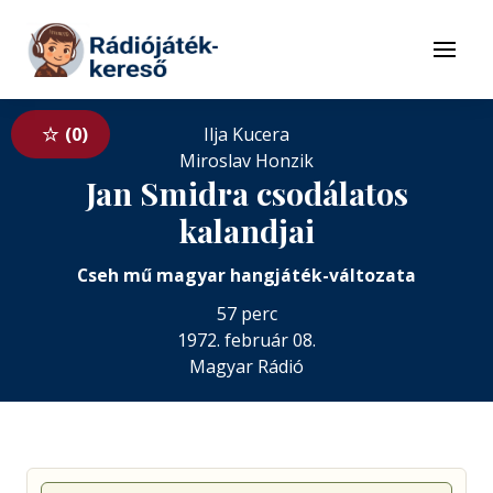
Tovább a navigációhoz
Tovább a tartalomhoz
Menü
0
Ilja Kucera
Miroslav Honzik
Jan Smidra csodálatos
kalandjai
Cseh mű magyar hangjáték-változata
57 perc
1972. február 08.
Magyar Rádió