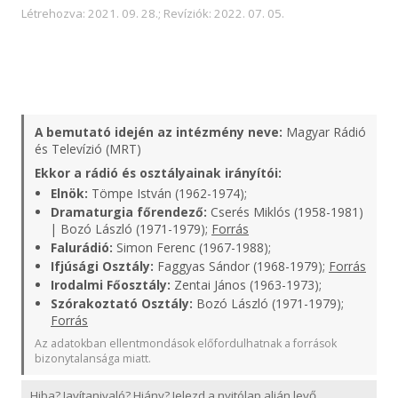
Létrehozva: 2021. 09. 28.; Revíziók: 2022. 07. 05.
A bemutató idején az intézmény neve:
Magyar Rádió
és Televízió (MRT)
Ekkor a rádió és osztályainak irányítói:
Elnök:
Tömpe István (1962-1974);
Dramaturgia főrendező:
Cserés Miklós (1958-1981)
| Bozó László (1971-1979);
Forrás
Falurádió:
Simon Ferenc (1967-1988);
Ifjúsági Osztály:
Faggyas Sándor (1968-1979);
Forrás
Irodalmi Főosztály:
Zentai János (1963-1973);
Szórakoztató Osztály:
Bozó László (1971-1979);
Forrás
Az adatokban ellentmondások előfordulhatnak a források
bizonytalansága miatt.
Hiba? Javítanivaló? Hiány? Jelezd a nyitólap alján levő