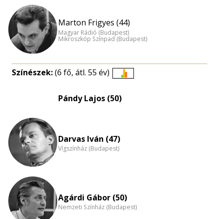
Marton Frigyes (44)
Magyar Rádió (Budapest)
Mikroszkóp Színpad (Budapest)
Színészek:
(6 fő, átl. 55 év)
Életkori
eloszlás
Pándy Lajos (50)
nagyítása
Darvas Iván (47)
Vígszínház (Budapest)
Agárdi Gábor (50)
Nemzeti Színház (Budapest)