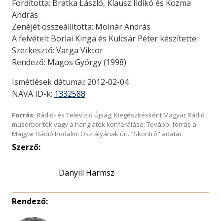
Fordította: Bratka László, Klausz Ildikó és Kozma
András
Zenéjét összeállította: Molnár András
A felvételt Borlai Kinga és Kulcsár Péter készítette
Szerkesztő: Varga Viktor
Rendező: Magos György (1998)
Ismétlések dátumai: 2012-02-04
NAVA ID-k:
1332588
Forrás:
Rádió- és Televízió Újság; Kiegészítésként Magyar Rádió
műsorboríték vagy a hangjáték konferálása; További forrás a
Magyar Rádió Irodalmi Osztályának ún. "Skontró" adatai
Szerző:
Danyiil Harmsz
Rendező: