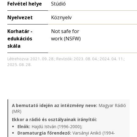
Felvétel helye
Stúdió
Nyelvezet
Köznyelv
Korhatár -
Not safe for
edukációs
work (NSFW)
skála
Létrehozva: 2021. 09. 28.; Revíziók: 2023. 08. 04.; 2024. 04. 11.;
2025. 08. 28.
A bemutató idején az intézmény neve:
Magyar Rádió
(MR)
Ekkor a rádió és osztályainak irányítói:
Elnök:
Hajdú István (1996-2000);
Dramaturgia főrendező:
Varsányi Anikó (1994-