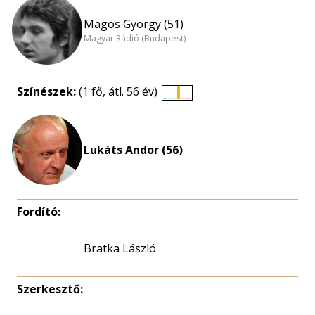
Magos György (51)
Magyar Rádió (Budapest)
Színészek:
(1 fő, átl. 56 év)
Életkori
eloszlás
nagyítása
Lukáts Andor (56)
Fordító:
Bratka László
Szerkesztő: