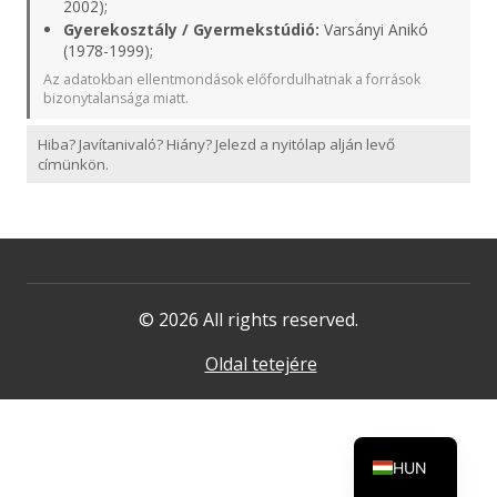
2002);
Gyerekosztály / Gyermekstúdió:
Varsányi Anikó
(1978-1999);
Az adatokban ellentmondások előfordulhatnak a források
bizonytalansága miatt.
Hiba? Javítanivaló? Hiány? Jelezd a nyitólap alján levő
címünkön.
© 2026 All rights reserved.
Oldal tetejére
HUN