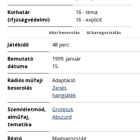
Korhatár
16 - téma
(ifjúságvédelmi)
16 - explicit
Kézi besorolás
AI kategorizálás
Játékidő
48 perc
Bemutató
1999. január
dátuma
15.
Rádiós műfaji
Adaptáció
besorolás
Zenés
hangjáték
Szemléletmód,
Groteszk
alműfaj,
Abszurd
tematika
Régió
Magyarország