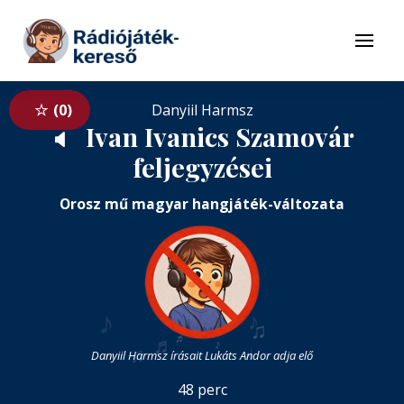
Tovább a navigációhoz
Tovább a tartalomhoz
Menü
0
Danyiil Harmsz
Ivan Ivanics Szamovár
🔈
feljegyzései
Orosz mű magyar hangjáték-változata
♪
♪
♫
♬
♬
♪
♩
♫
Danyiil Harmsz írásait Lukáts Andor adja elő
48 perc