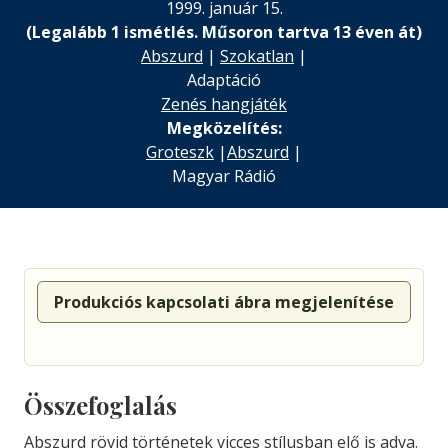
1999. január 15.
(Legalább 1 ismétlés. Műsoron tartva 13 éven át)
Abszurd
|
Szokatlan
|
Adaptáció
Zenés hangjáték
Megközelítés:
Groteszk
|
Abszurd
|
Magyar Rádió
Produkciós kapcsolati ábra megjelenítése
Összefoglalás
Abszurd rövid történetek vicces stílusban elő is adva.