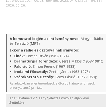
Létrehozva: 2021. 09. 28.; Revíziók: 2023. 04. 01.; 2024. 04. 11.;
2026. 05. 26.
A bemutató idején az intézmény neve:
Magyar Rádió
és Televízió (MRT)
Ekkor a rádió és osztályainak irányítói:
Elnök:
Tömpe István (1962-1974);
Dramaturgia főrendező:
Cserés Miklós (1958-1981);
Falurádió:
Simon Ferenc (1967-1988);
Irodalmi Főosztály:
Zentai János (1963-1973);
Szórakoztató Osztály:
Bozó László (1967-1968);
Az adatokban ellentmondások előfordulhatnak a források
bizonytalansága miatt.
Hiba? Javítanivaló? Hiány? Jelezd a nyitólap alján levő
címünkön.