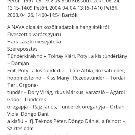
Petőfi, 1997. 05. 19. 8:05-9:00 Kossuth, 2001. 06. 24.
13:15-14:09 Petőfi, 2004. 04. 04. 13:16-14:10 Petőfi,
2008. 04. 26. 14:00-14:54 Bartók.
A NAVA oldalán közölt adatok a hangjátékról:
Elveszett a varázsgyuru
Hárs László mesejátéka
Szereposztás:
Tündérkirályno – Tolnay Klári, Pötyi, a kis tündérlány
– Domján
Edit, Potyi, a kis tündérfiú – Lőte Attila, Rózsatündér,
hoppmesterno – Kiss Manyi, Rezedatündér – Tordai
Teri, Orgona-
tündér – Dory Virág, rkus Márkus, varázsló – Agárdi
Gábor, Tündérek
öregapja – Rajz János, Tündérek öreganyja – Orbán
Viola, Döngo Dani,
a kisfiú – Ifj. Teknos Péter, Döngo Dániel, a felnott –
Szirtes dám,