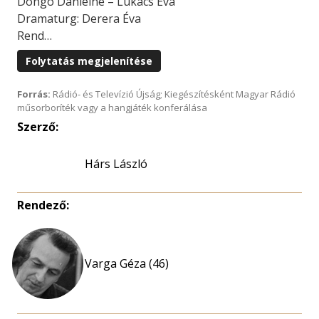
Döngo Dánielné – Lukács Éva
Dramaturg: Derera Éva
Rend…
Folytatás megjelenítése
Forrás:
Rádió- és Televízió Újság; Kiegészítésként Magyar Rádió
műsorboríték vagy a hangjáték konferálása
Szerző:
Hárs László
Rendező:
Varga Géza (46)