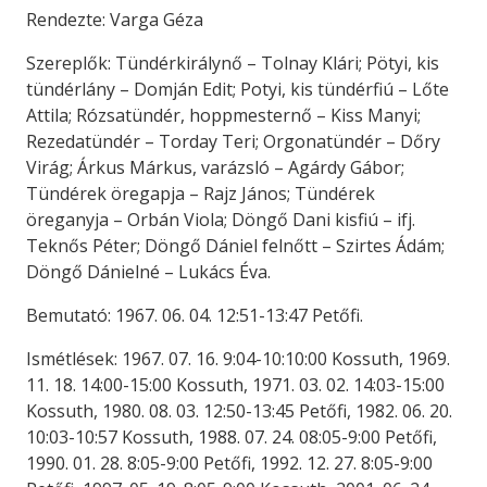
Rendezte: Varga Géza
Szereplők: Tündérkirálynő – Tolnay Klári; Pötyi, kis
tündérlány – Domján Edit; Potyi, kis tündérfiú – Lőte
Attila; Rózsatündér, hoppmesternő – Kiss Manyi;
Rezedatündér – Torday Teri; Orgonatündér – Dőry
Virág; Árkus Márkus, varázsló – Agárdy Gábor;
Tündérek öregapja – Rajz János; Tündérek
öreganyja – Orbán Viola; Döngő Dani kisfiú – ifj.
Teknős Péter; Döngő Dániel felnőtt – Szirtes Ádám;
Döngő Dánielné – Lukács Éva.
Bemutató: 1967. 06. 04. 12:51-13:47 Petőfi.
Ismétlések: 1967. 07. 16. 9:04-10:10:00 Kossuth, 1969.
11. 18. 14:00-15:00 Kossuth, 1971. 03. 02. 14:03-15:00
Kossuth, 1980. 08. 03. 12:50-13:45 Petőfi, 1982. 06. 20.
10:03-10:57 Kossuth, 1988. 07. 24. 08:05-9:00 Petőfi,
1990. 01. 28. 8:05-9:00 Petőfi, 1992. 12. 27. 8:05-9:00