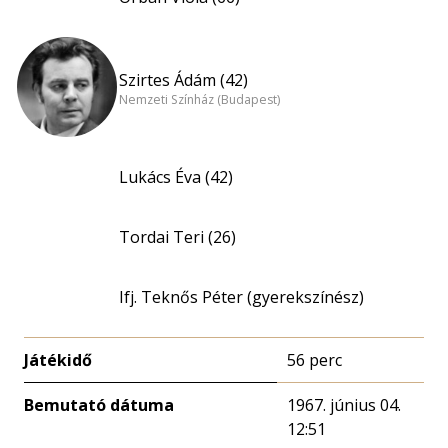
Szirtes Ádám (42)
Nemzeti Színház (Budapest)
Lukács Éva (42)
Tordai Teri (26)
Ifj. Teknős Péter (gyerekszínész)
Játékidő
56 perc
Bemutató dátuma
1967. június 04.
12:51