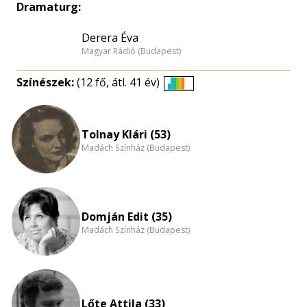
Dramaturg:
Derera Éva
Magyar Rádió (Budapest)
Színészek:
(12 fő, átl. 41 év)
Életkori
eloszlás
nagyítása
Tolnay Klári (53)
Madách Színház (Budapest)
Domján Edit (35)
Madách Színház (Budapest)
Lőte Attila (33)