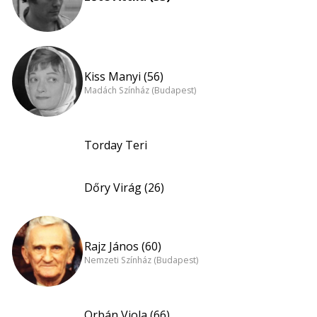
Kiss Manyi (56)
Madách Színház (Budapest)
Torday Teri
Dőry Virág (26)
Rajz János (60)
Nemzeti Színház (Budapest)
Orbán Viola (66)