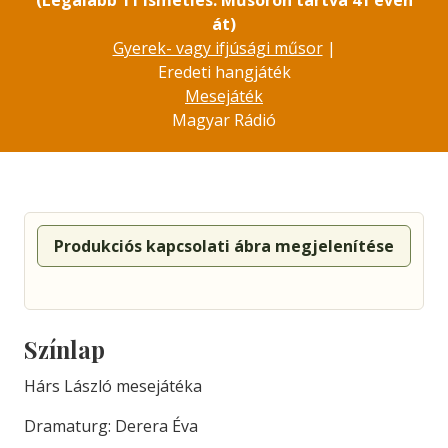
(Legalább 11 ismétlés. Műsoron tartva 41 éven
át)
Gyerek- vagy ifjúsági műsor
|
Eredeti hangjáték
Mesejáték
Magyar Rádió
Produkciós kapcsolati ábra megjelenítése
Színlap
Hárs László mesejátéka
Dramaturg: Derera Éva