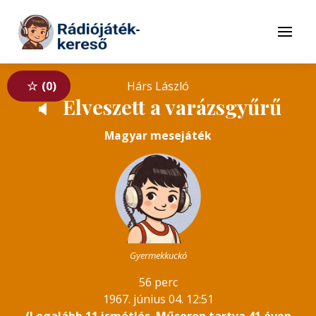
Tovább a navigációhoz
Tovább a tartalomhoz
Menü
0
Hárs László
Elveszett a varázsgyűrű
🔈
Magyar mesejáték
Gyermekkuckó
56 perc
1967. június 04. 12:51