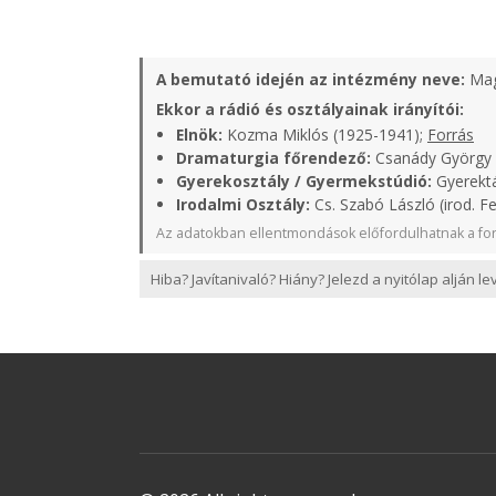
A bemutató idején az intézmény neve:
Mag
Ekkor a rádió és osztályainak irányítói:
Elnök:
Kozma Miklós (1925-1941);
Forrás
Dramaturgia főrendező:
Csanády György 
Gyerekosztály / Gyermekstúdió:
Gyerektá
Irodalmi Osztály:
Cs. Szabó László (irod. Fe
Az adatokban ellentmondások előfordulhatnak a for
Hiba? Javítanivaló? Hiány? Jelezd a nyitólap alján l