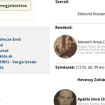
Szerző:
 megjelenítése
Edmond Rosta
Rendező:
Vincze Ernő
Németh Antal (
ád
Magyar Rádió (Buda
Nemzeti Színház (B
Antal
Tisza István Tudom
klós dr.
1961) - Varga István
Színészek:
(12 fő, átl. 39 év)
ló
Hevessy Zoltá
.
Apáthi Imre (3
Nemzeti Színház (B