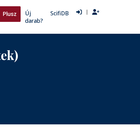
|
Új
ScifiDB
Plusz
darab?
tek)