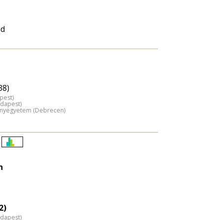
nd
38)
pest)
udapest)
ányegyetem (Debrecen)
Életkori
eloszlás
n
nagyítása
2)
udapest)