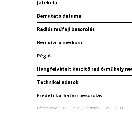
Játékidő
Bemutató dátuma
Rádiós műfaji besorolás
Bemutató médium
Régió
Hangfelvételt készítő rádió/műhely ne
Technikai adatok
Eredeti korhatári besorolás
Létrehozva: 2025. 07. 20.; Revíziók: 2025. 07. 31.