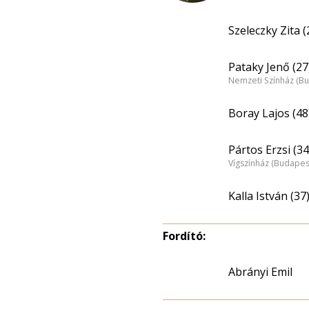
Szeleczky Zita (
Pataky Jenő (27
Nemzeti Színház (B
Boray Lajos (48
Pártos Erzsi (34
Vígszínház (Budapes
Kalla István (37
Fordító:
Abrányi Emil