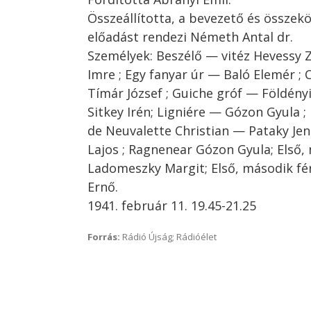
Összeállította, a bevezető és összekö
előadást rendezi Németh Antal dr.
Személyek: Beszélő — vitéz Hevessy 
Imre ; Egy fanyar úr — Baló Elemér ;
Tímár József ; Guiche gróf — Földény
Sitkey Irén; Ligniére — Gózon Gyula ;
de Neuvalette Christian — Pataky Je
Lajos ; Ragnenear Gózon Gyula; Első,
Ladomeszky Margit; Első, második fér
Ernő.
1941. február 11. 19.45-21.25
Forrás:
Rádió Újság; Rádióélet