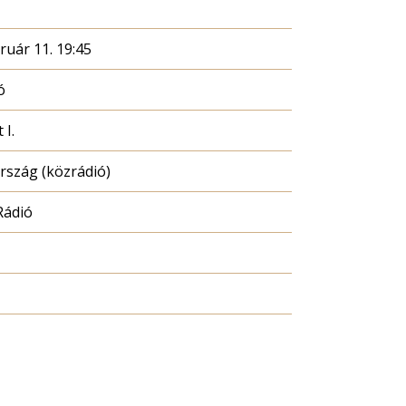
ruár 11. 19:45
ó
 I.
szág (közrádió)
Rádió