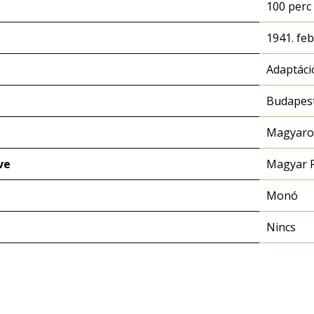
100 perc
1941. feb
Adaptáci
Budapest
Magyaror
ve
Magyar 
Monó
Nincs