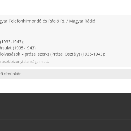
yar Telefonhírmondó és Rádió Rt. / Magyar Rádió
(1933-1943);
rsulat (1935-1943);
lolvasások – prózai szerk) (Prózai Osztály) (1935-1943);
rások bizonytalansága miatt.
evő címünkön.