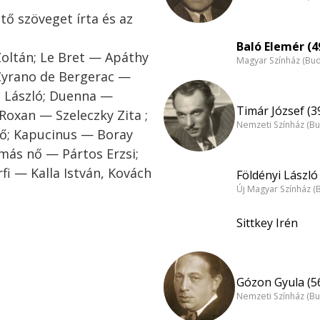
tő szöveget írta és az
Baló Elemér (4
Zoltán; Le Bret — Apáthy
Magyar Színház (Bu
 Cyrano de Bergerac —
i László; Duenna —
Timár József (3
 Roxan — Szeleczky Zita ;
Nemzeti Színház (B
nő; Kapucinus — Boray
 más nő — Pártos Erzsi;
fi — Kalla István, Kovách
Földényi László 
Új Magyar Színház (
Sittkey Irén
Gózon Gyula (5
Nemzeti Színház (B