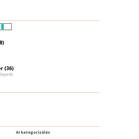
Életkori
eloszlás
8)
nagyítása
 (36)
dapest)
AI kategorizálás