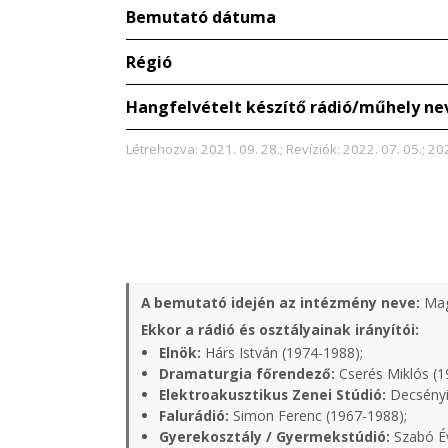
Bemutató dátuma
Régió
Hangfelvételt készítő rádió/műhely ne
Létrehozva: 2021. 09. 28.; Revíziók: 2022. 07. 05.; 202
A bemutató idején az intézmény neve:
Mag
Ekkor a rádió és osztályainak irányítói:
Elnök:
Hárs István (1974-1988);
Dramaturgia főrendező:
Cserés Miklós (1
Elektroakusztikus Zenei Stúdió:
Decsényi
Falurádió:
Simon Ferenc (1967-1988);
Gyerekosztály / Gyermekstúdió:
Szabó Év