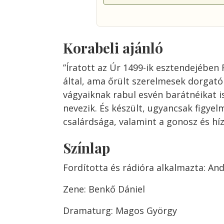
Korabeli ajánló
”Íratott az Úr 1499-ik esztendejében
által, ama őrült szerelmesek dorgató
vágyaiknak rabul esvén barátnéikat i
nevezik. És készült, ugyancsak figyel
csalárdsága, valamint a gonosz és híz
Színlap
Fordította és rádióra alkalmazta: And
Zene: Benkő Dániel
Dramaturg: Magos György