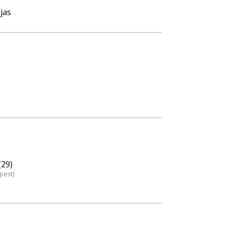
jas
)
29)
pest)