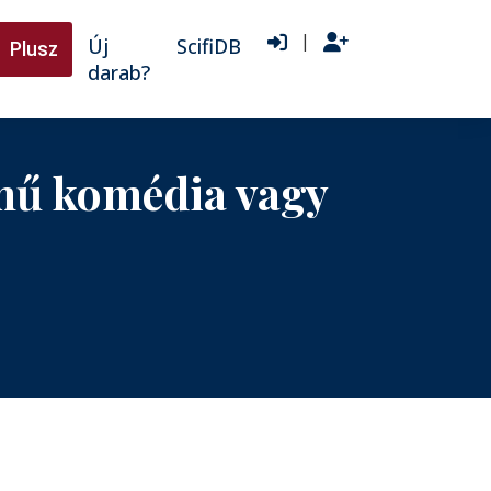
|
Új
ScifiDB
Plusz
darab?
című komédia vagy