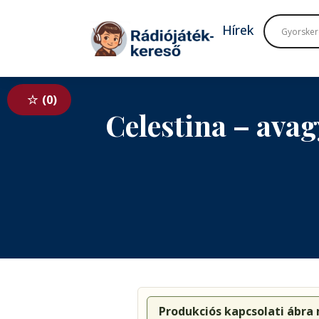
Tovább a navigációhoz
Tovább a tartalomhoz
Hírek
0
Celestina – avag
Produkciós kapcsolati ábra