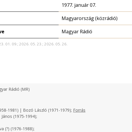
1977. január 07.
Magyarország (közrádió)
ve
Magyar Rádió
3. 01. 09.; 2026. 05. 23.; 2026. 05. 26.
yar Rádió (MR)
958-1981) | Bozó László (1971-1979);
Forrás
 János (1975-1994);
a (?) (1976-1988);