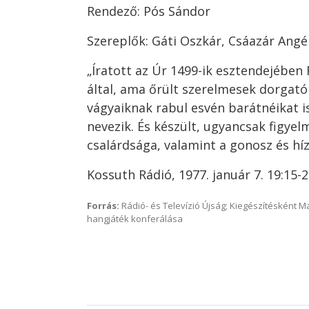
Rendező: Pós Sándor
Szereplők: Gáti Oszkár, Csáazár Ang
„Íratott az Úr 1499-ik esztendejében
által, ama őrült szerelmesek dorgató
vágyaiknak rabul esvén barátnéikat i
nevezik. És készült, ugyancsak figyel
csalárdsága, valamint a gonosz és híz
Kossuth Rádió, 1977. január 7. 19:15-2
Forrás:
Rádió- és Televízió Újság; Kiegészítésként 
hangjáték konferálása