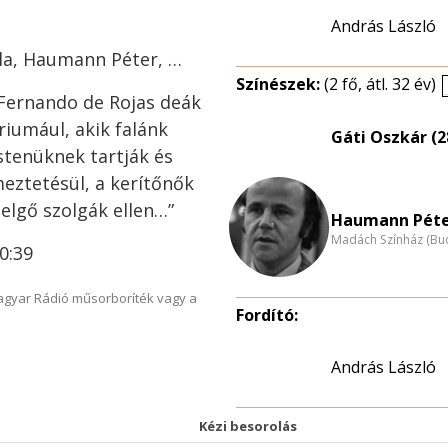
András László
éla, Haumann Péter, …
Színészek:
(2 fő, átl. 32 év)
 Fernando de Rojas deák
riumául, akik falánk
Gáti Oszkár (2
stenüknek tartják és
meztetésül, a kerítőnők
elgő szolgák ellen…”
Haumann Péter
Madách Színház (Bu
0:39
Magyar Rádió műsorboríték vagy a
Fordító:
András László
Kézi besorolás