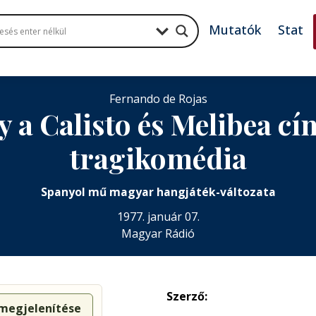
Mutatók
Stat
Fernando de Rojas
y a Calisto és Melibea 
tragikomédia
Spanyol mű magyar hangjáték-változata
1977. január 07.
Magyar Rádió
Szerző:
 megjelenítése