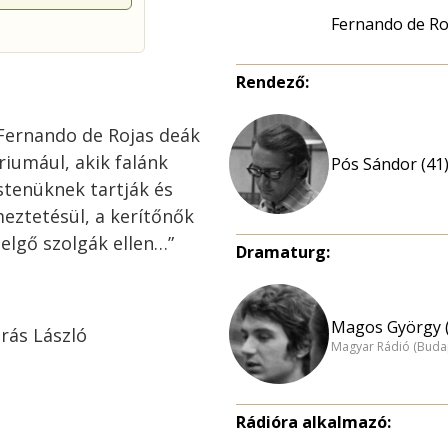
Fernando de Ro
Rendező:
 Fernando de Rojas deák
riumául, akik falánk
Pós Sándor (41
stenüknek tartják és
meztetésül, a kerítőnők
elgő szolgák ellen…”
Dramaturg:
Magos György (
rás László
Magyar Rádió (Buda
Rádióra alkalmazó: