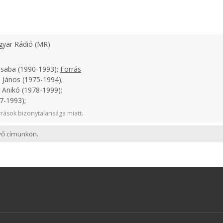
yar Rádió (MR)
Csaba (1990-1993);
Forrás
 János (1975-1994);
 Anikó (1978-1999);
7-1993);
rások bizonytalansága miatt.
evő címünkön.