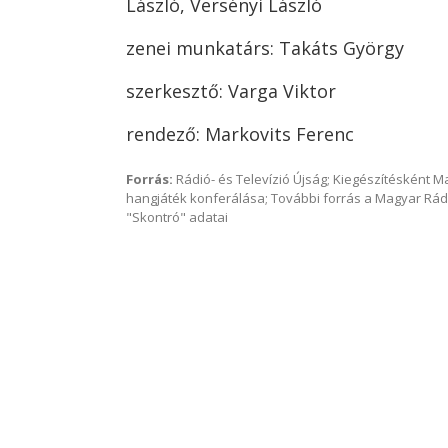
László, Versényi László
zenei munkatárs: Takáts György
szerkesztő: Varga Viktor
rendező: Markovits Ferenc
Forrás:
Rádió- és Televízió Újság; Kiegészítésként 
hangjáték konferálása; További forrás a Magyar Rád
"Skontró" adatai