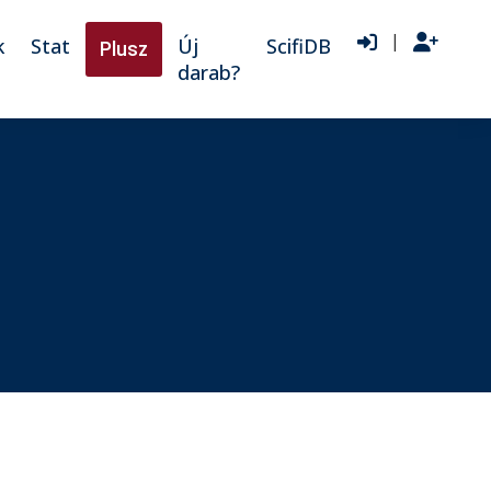
|
k
Stat
Új
ScifiDB
Plusz
darab?