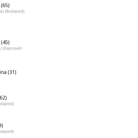
(65)
ház (Budapest)
(45)
áz (Kaposvár)
ina (31)
(62)
udapest)
9)
udapest)