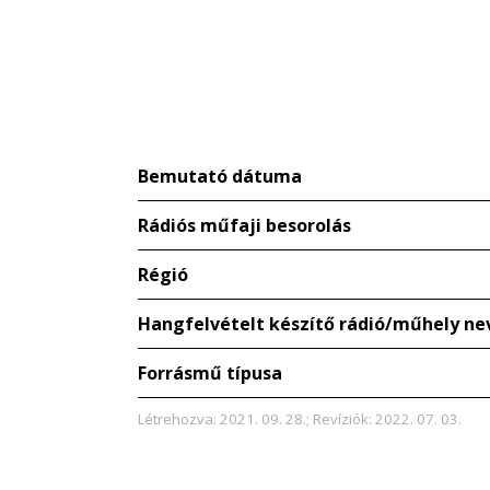
Bemutató dátuma
Rádiós műfaji besorolás
Régió
Hangfelvételt készítő rádió/műhely ne
Forrásmű típusa
Létrehozva: 2021. 09. 28.; Revíziók: 2022. 07. 03.