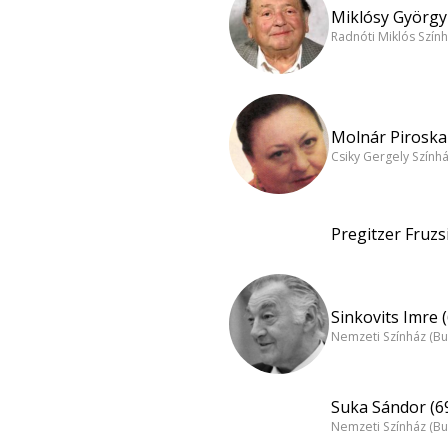
Miklósy György 
Radnóti Miklós Szín
Molnár Piroska 
Csiky Gergely Szính
Pregitzer Fruzs
Sinkovits Imre 
Nemzeti Színház (B
Suka Sándor (6
Nemzeti Színház (B