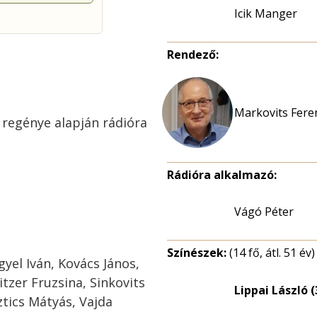
Icik Manger
Rendező:
Markovits Feren
 regénye alapján rádióra
Rádióra alkalmazó:
Vágó Péter
Színészek:
(14 fő, átl. 51 év)
yel Iván, Kovács János,
tzer Fruzsina, Sinkovits
Lippai László (
ztics Mátyás, Vajda