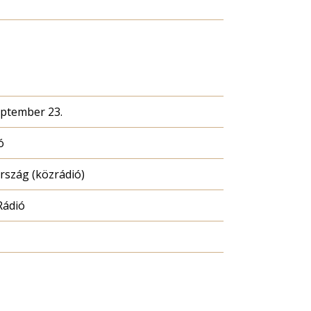
eptember 23.
ó
szág (közrádió)
Rádió