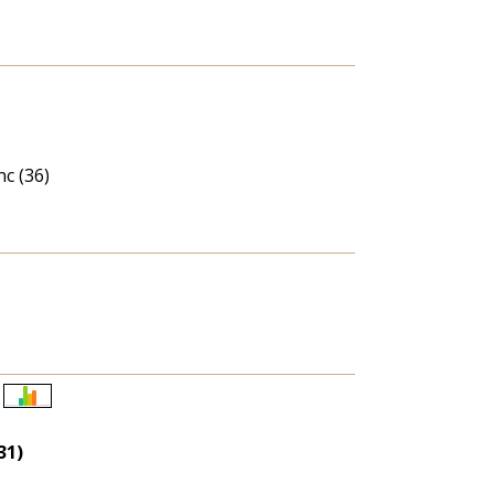
c (36)
Életkori
eloszlás
31)
nagyítása