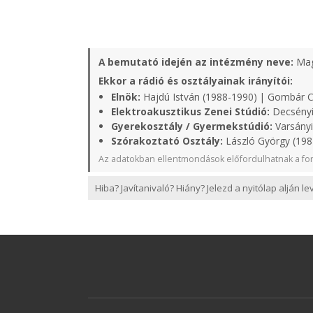
A bemutató idején az intézmény neve:
Mag
Ekkor a rádió és osztályainak irányítói:
Elnök:
Hajdú István (1988-1990) | Gombár 
Elektroakusztikus Zenei Stúdió:
Decsényi
Gyerekosztály / Gyermekstúdió:
Varsányi
Szórakoztató Osztály:
László György (198
Az adatokban ellentmondások előfordulhatnak a for
Hiba? Javítanivaló? Hiány? Jelezd a nyitólap alján l