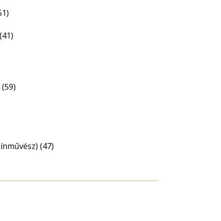
51)
(41)
 (59)
zínművész) (47)