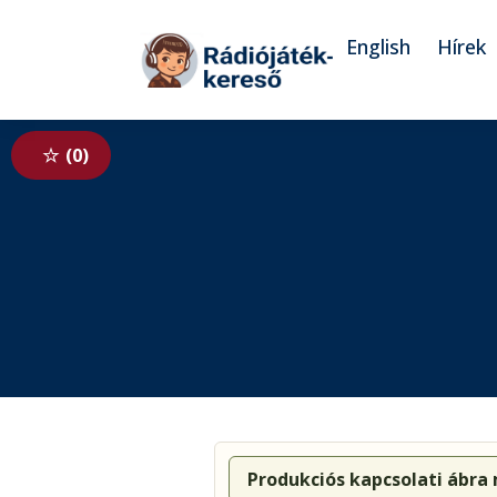
Tovább a navigációhoz
Tovább a tartalomhoz
English
Hírek
0
Produkciós kapcsolati ábra