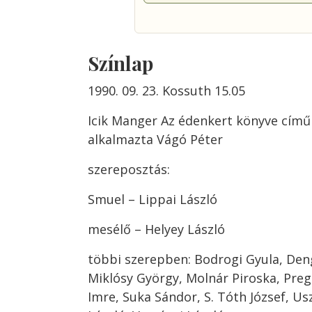
Színlap
1990. 09. 23. Kossuth 15.05
Icik Manger Az édenkert könyve című
alkalmazta Vágó Péter
szereposztás:
Smuel – Lippai László
mesélő – Helyey László
többi szerepben: Bodrogi Gyula, Deng
Miklósy György, Molnár Piroska, Pregi
Imre, Suka Sándor, S. Tóth József, Us