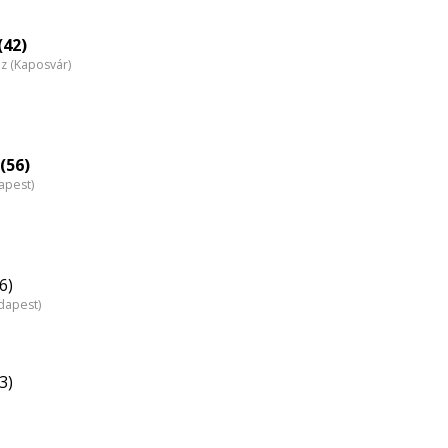
(42)
áz (Kaposvár)
(56)
apest)
6)
dapest)
3)