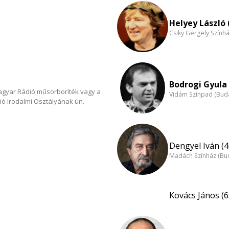
Helyey László 
Csiky Gergely Szính
Bodrogi Gyula 
Magyar Rádió műsorboríték vagy a
Vidám Színpad (Bud
ió Irodalmi Osztályának ún.
Dengyel Iván (4
Madách Színház (Bu
Kovács János (6