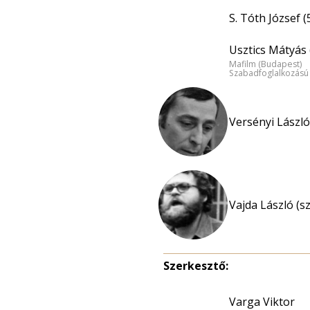
S. Tóth József (
Usztics Mátyás 
Mafilm (Budapest)
Szabadfoglalkozású
Versényi László
Vajda László (s
Szerkesztő:
Varga Viktor