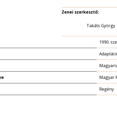
Zenei szerkesztő:
Takáts György
1990. sz
Adaptáci
Magyaror
ve
Magyar 
Regény