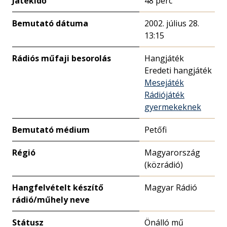
Játékidő
48 perc
Bemutató dátuma
2002. július 28.
13:15
Rádiós műfaji besorolás
Hangjáték
Eredeti hangjáték
Mesejáték
Rádiójáték
gyermekeknek
Bemutató médium
Petőfi
Régió
Magyarország
(közrádió)
Hangfelvételt készítő
Magyar Rádió
rádió/műhely neve
Státusz
Önálló mű