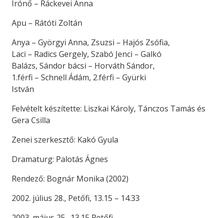
Írónő – Ráckevei Anna
Apu – Rátóti Zoltán
Anya – Györgyi Anna, Zsuzsi – Hajós Zsófia,
Laci – Radics Gergely, Szabó Jenci – Galkó
Balázs, Sándor bácsi – Horváth Sándor,
1.férfi – Schnell Ádám, 2.férfi – Gyürki
István
Felvételt készítette: Liszkai Károly, Tánczos Tamás és
Gera Csilla
Zenei szerkesztő: Kakó Gyula
Dramaturg: Palotás Ágnes
Rendező: Bognár Monika (2002)
2002. július 28., Petőfi, 13.15 – 14.33
2003. május 25., 13.15 Petőfi