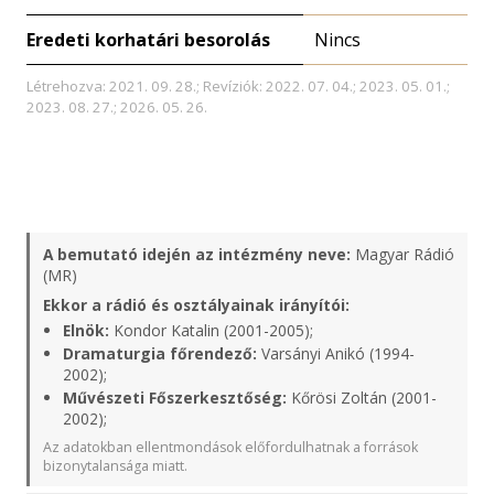
Eredeti korhatári besorolás
Nincs
Létrehozva: 2021. 09. 28.; Revíziók: 2022. 07. 04.; 2023. 05. 01.;
2023. 08. 27.; 2026. 05. 26.
A bemutató idején az intézmény neve:
Magyar Rádió
(MR)
Ekkor a rádió és osztályainak irányítói:
Elnök:
Kondor Katalin (2001-2005);
Dramaturgia főrendező:
Varsányi Anikó (1994-
2002);
Művészeti Főszerkesztőség:
Kőrösi Zoltán (2001-
2002);
Az adatokban ellentmondások előfordulhatnak a források
bizonytalansága miatt.