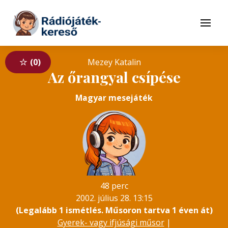
Tovább a navigációhoz
Tovább a tartalomhoz
Menü
0
Mezey Katalin
Az őrangyal csípése
Magyar mesejáték
48 perc
2002. július 28. 13:15
(Legalább 1 ismétlés. Műsoron tartva 1 éven át)
Gyerek- vagy ifjúsági műsor
|