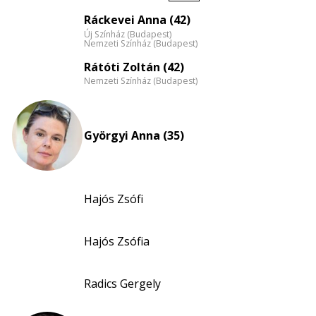
Életkori
Ráckevei Anna (42)
eloszlás
Új Színház (Budapest)
nagyítása
Nemzeti Színház (Budapest)
Rátóti Zoltán (42)
Nemzeti Színház (Budapest)
Györgyi Anna (35)
Hajós Zsófi
Hajós Zsófia
Radics Gergely