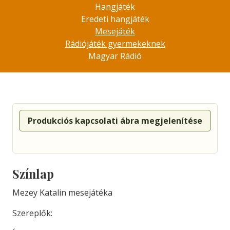
Hangjáték
Eredeti hangjáték
Mesejáték
Rádiójáték gyermekeknek
Magyar Rádió
Produkciós kapcsolati ábra megjelenítése
Színlap
Mezey Katalin mesejátéka
Szereplők: