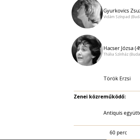
Gyurkovics Zsuz
Vidám Színpad (Bud
Hacser Józsa (4
Thália Színház (Buda
Török Erzsi
Zenei közreműködő:
Antiquis együtt
60 perc