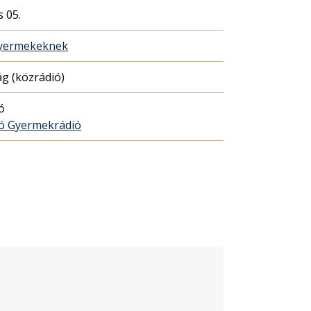
s 05.
gyermekeknek
g (közrádió)
ó
ó Gyermekrádió