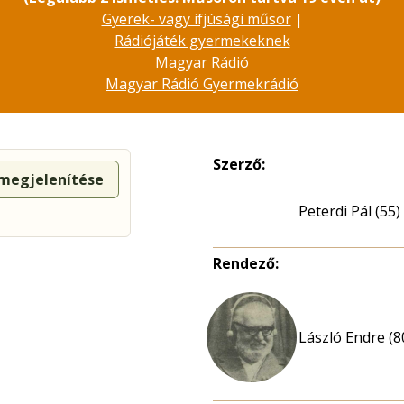
Gyerek- vagy ifjúsági műsor
|
Rádiójáték gyermekeknek
Magyar Rádió
Magyar Rádió Gyermekrádió
Szerző:
 megjelenítése
Peterdi Pál (55)
Rendező:
László Endre (8