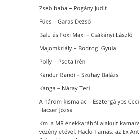
Zsebibaba – Pogány Judit
Fües – Garas Dezső
Balu és Foxi Maxi – Csákányi László
Majomkriály – Bodrogi Gyula
Polly – Psota Irén
Kandur Bandi – Szuhay Balázs
Kanga – Náray Teri
A három kismalac – Esztergályos Ceci
Hacser Józsa
Km. a MR énekkarából alakult kamar
vezényletével, Hacki Tamás, az Ex An