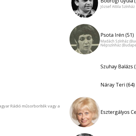
Bodrogi Gyula (
József Attila Színhá
Psota Irén (51)
Madách Színház (Bu
Népszínház (Budape
Szuhay Balázs (
Náray Teri (64)
Magyar Rádió műsorboríték vagy a
Esztergályos Cec