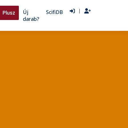
|
Új
ScifiDB
Plusz
darab?