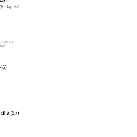
46)
z (Budapest)
dapest)
st)
45)
ília (37)