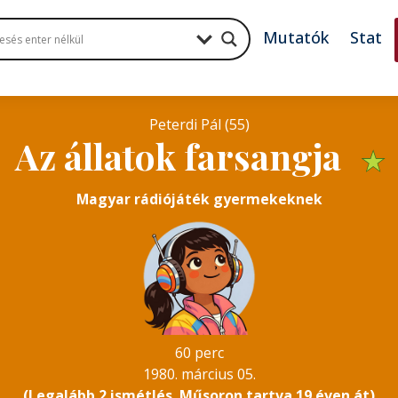
Mutatók
Stat
Peterdi Pál (55)
Az állatok farsangja
★
Magyar rádiójáték gyermekeknek
60 perc
1980. március 05.
(Legalább 2 ismétlés. Műsoron tartva 19 éven át)