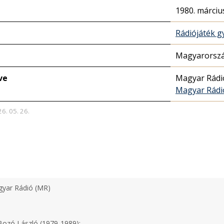
1980. márciu
Rádiójáték 
Magyarorszá
ve
Magyar Rádi
Magyar Rádi
26. 05. 26.
yar Rádió (MR)
ozó László (1979-1989);