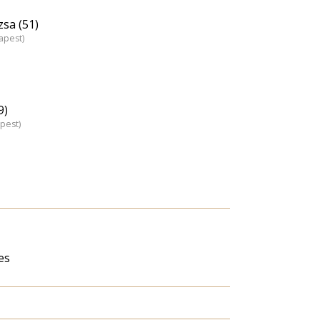
sa (51)
apest)
9)
pest)
es