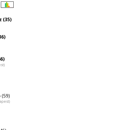
Életkori
eloszlás
 (35)
nagyítása
36)
6)
st)
 (59)
apest)