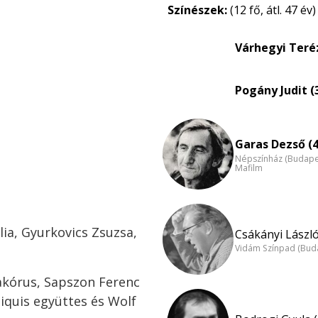
Színészek:
(12 fő, átl. 47 év)
Várhegyi Teréz
Pogány Judit (
Garas Dezső (4
Népszínház (Budape
Mafilm
lia, Gyurkovics Zsuzsa,
Csákányi László
Vidám Színpad (Bud
akórus, Sapszon Ferenc
tiquis együttes és Wolf