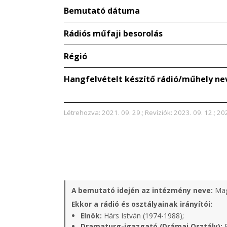
Bemutató dátuma
Rádiós műfaji besorolás
Régió
Hangfelvételt készítő rádió/műhely ne
Létrehozva: 2021. 09. 29.; Revíziók: 2023. 09. 12.; 20
A bemutató idején az intézmény neve:
Mag
Ekkor a rádió és osztályainak irányítói:
Elnök:
Hárs István (1974-1988);
Dramaturg-igazgató (Drámai Osztály):
B