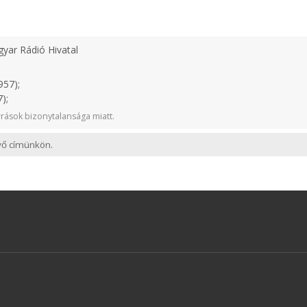
yar Rádió Hivatal
957);
);
rások bizonytalansága miatt.
evő címünkön.