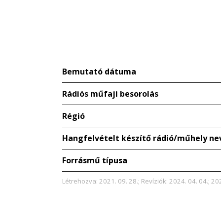
Bemutató dátuma
Rádiós műfaji besorolás
Régió
Hangfelvételt készítő rádió/műhely ne
Forrásmű típusa
Létrehozva: 2021. 09. 28.; Revíziók: 2024. 04. 04.; 202