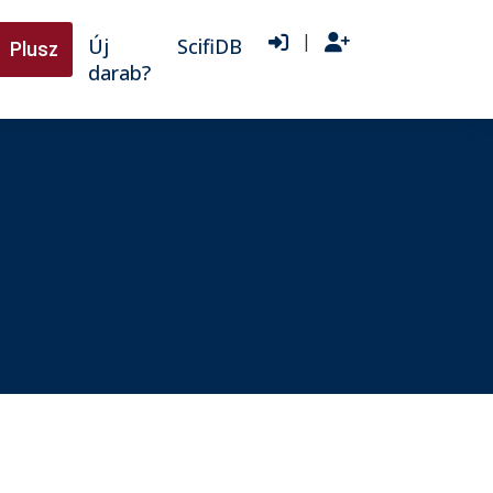
|
Új
ScifiDB
Plusz
darab?