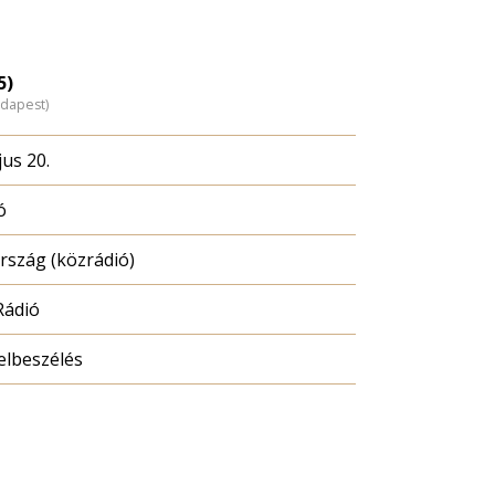
5)
udapest)
us 20.
ó
szág (közrádió)
Rádió
elbeszélés