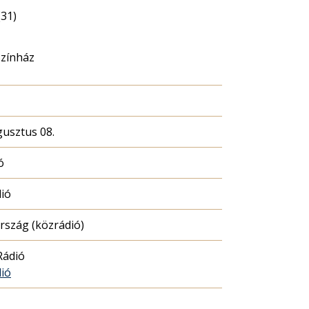
(31)
Színház
gusztus 08.
ó
dió
szág (közrádió)
Rádió
dió