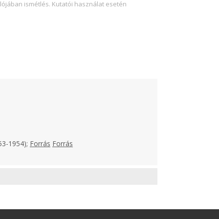
lójában ismétlés. Kutatói használat esetén
953-1954);
Forrás
Forrás