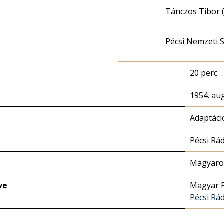
Tánczos Tibor 
Pécsi Nemzeti 
20 perc
1954. au
Adaptáci
Pécsi Rá
Magyaror
ve
Magyar 
Pécsi Rá