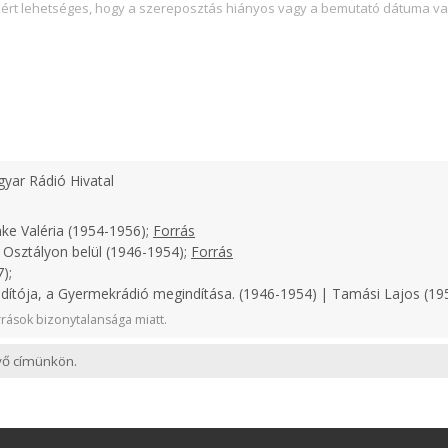
zért lehetséges, hogy a szereposztás hiányos vagy a bemutató dátuma va
yar Rádió Hivatal
ke Valéria (1954-1956);
Forrás
 Osztályon belül (1946-1954);
Forrás
);
ndítója, a Gyermekrádió megindítása. (1946-1954) | Tamási Lajos (1
rások bizonytalansága miatt.
evő címünkön.