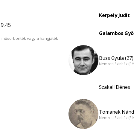
Kerpely Judit
19.45
Galambos Györ
 műsorboríték vagy a hangjáték
Buss Gyula (27)
Nemzeti Színház (Pé
Szakall Dénes
Tomanek Nándo
Nemzeti Színház (Pé