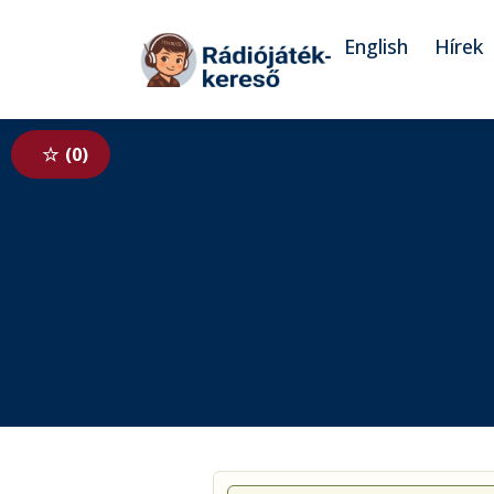
Tovább a navigációhoz
Tovább a tartalomhoz
English
Hírek
0