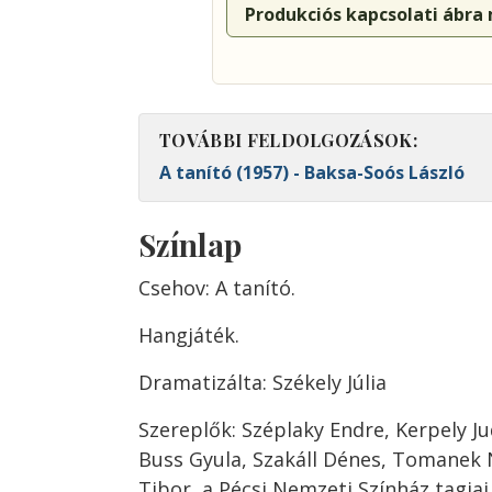
Produkciós kapcsolati ábra
TOVÁBBI FELDOLGOZÁSOK:
A tanító (1957) - Baksa-Soós László
Színlap
Csehov: A tanító.
Hangjáték.
Dramatizálta: Székely Júlia
Szereplők: Széplaky Endre, Kerpely J
Buss Gyula, Szakáll Dénes, Tomanek
Tibor, a Pécsi Nemzeti Színház tagjai