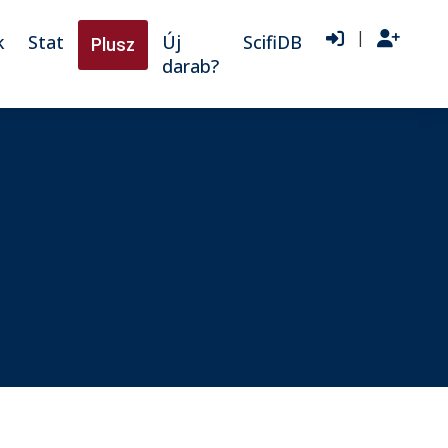
|
k
Stat
Új
ScifiDB
Plusz
darab?