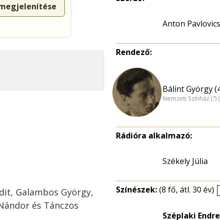
 megjelenítése
Anton Pavlovic
Rendező:
Bálint György (
Nemzeti Színház (?) 
Rádióra alkalmazó:
Székely Júlia
Színészek:
(8 fő, átl. 30 év)
udit, Galambos György,
 Nándor és Tánczos
Széplaki Endre
.