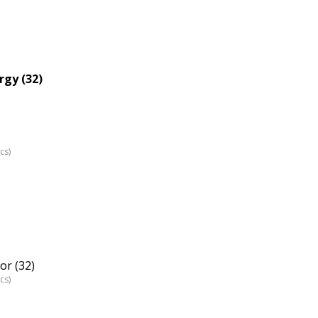
nagyítása
gy (32)
cs)
r (32)
cs)