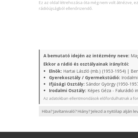
Ez az oldal létrehozása óta még nem volt átnézve, e
rádióújságból ellenőrizendő.
A bemutató idején az intézmény neve:
Mag
Ekkor a rádió és osztályainak irányítói:
Elnök:
Hartai László (mb.) (1953-1954) | Ben
Gyerekosztály / Gyermekstúdió:
Irodalmi
Ifjúsági Osztály:
Sándor György (1950-1957
Irodalmi Osztály:
Képes Géza - Falurádió i
Az adatokban ellentmondások előfordulhatnak a for
Hiba? Javítanivaló? Hiány? Jelezd a nyitólap alján l