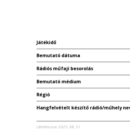
Játékidő
Bemutató dátuma
Rádiós műfaji besorolás
Bemutató médium
Régió
Hangfelvételt készítő rádió/műhely ne
Létrehozva: 2025. 08. 31.