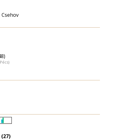
s Csehov
48)
(Pécs)
Életkori
eloszlás
 (27)