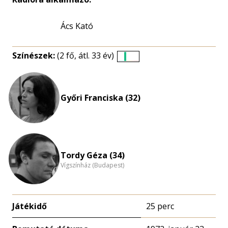
Ács Kató
Színészek:
(2 fő, átl. 33 év)
Életkori
eloszlás
nagyítása
Győri Franciska (32)
Tordy Géza (34)
Vígszínház (Budapest)
Játékidő
25 perc