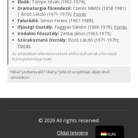
Elnök:
Tömpe István (1962-1974);
Dramaturgia főrendező:
Cserés Miklós (1958-1981)
| Bozó László (1971-1979);
Forrás
Falurádió:
Simon Ferenc (1967-1988);
Ifjúsági Osztály:
Faggyas Sándor (1968-1979);
Forrás
Irodalmi Főosztály:
Zentai János (1963-1973);
Szórakoztató Osztály:
Bozó László (1971-1979);
Forrás
Az adatokban ellentmondások előfordulhatnak a források
bizonytalansága miatt.
Hiba? Javítanivaló? Hiány? Jelezd a nyitólap alján levő
címünkön.
© 2026 All rights reserved.
Oldal tetejére
HUN