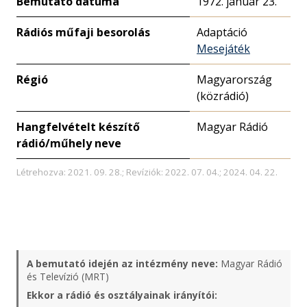
Bemutató dátuma
1972. január 23.
Rádiós műfaji besorolás
Adaptáció
Mesejáték
Régió
Magyarország
(közrádió)
Hangfelvételt készítő
Magyar Rádió
rádió/műhely neve
Létrehozva: 2021. 09. 28.; Revíziók: 2022. 07. 04.; 2024. 04. 22.
A bemutató idején az intézmény neve:
Magyar Rádió
és Televízió (MRT)
Ekkor a rádió és osztályainak irányítói: