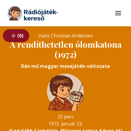
Tovább a navigációhoz
Tovább a tartalomhoz
Menü
0
Hans Christian Andersen
A rendíthetetlen ólomkatona
(1972)
Dán mű magyar mesejáték-változata
25 perc
1972. január 23.
(Legalább 1 ismétlés. Műsoron tartva 4 éven át)