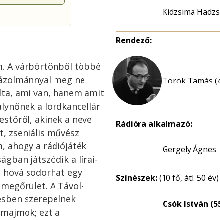
Kidzsima Hadz
Rendező:
. A várbörtönből többé
mázolmánnyal meg ne
Török Tamás (
álta, ami van, hanem amit
rálynőnek a lordkancellár
festőről, akinek a neve
Rádióra alkalmazó:
t, zseniális művész
 ahogy a rádiójáték
Gergely Ágnes
ágban játszódik a lírai-
, hová sodorhat egy
Színészek:
(10 fő, átl. 50 év)
ömegőrület. A Távol-
lésben szerepelnek
Csók István (5
 majmok; ezt a