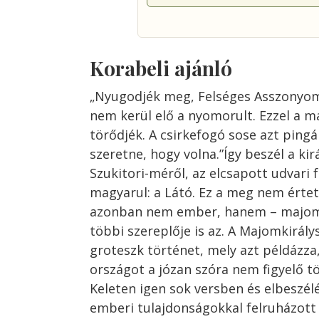
Korabeli ajánló
„Nyugodjék meg, Felséges Asszonyom
nem kerül elő a nyomorult. Ezzel a 
törődjék. A csirkefogó sose azt ping
szeretne, hogy volna.”Így beszél a ki
Szukitori-méről, az elcsapott udvari 
magyarul: a Látó. Ez a meg nem értet
azonban nem ember, hanem – majom,
többi szereplője is az. A Majomkirálys
groteszk történet, mely azt példázza
országot a józan szóra nem figyelő t
Keleten igen sok versben és elbeszé
emberi tulajdonságokkal felruházott