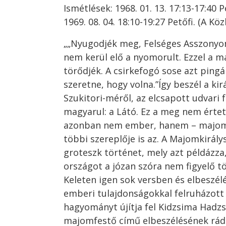
Ismétlések: 1968. 01. 13. 17:13-17:40 P
1969. 08. 04. 18:10-19:27 Petőfi. (A K
„„Nyugodjék meg, Felséges Asszonyo
nem kerül elő a nyomorult. Ezzel a 
törődjék. A csirkefogó sose azt ping
szeretne, hogy volna.”Így beszél a ki
Szukitori-méről, az elcsapott udvari 
magyarul: a Látó. Ez a meg nem értet
azonban nem ember, hanem – majom,
többi szereplője is az. A Majomkirálys
groteszk történet, mely azt példázza
országot a józan szóra nem figyelő t
Keleten igen sok versben és elbeszé
emberi tulajdonságokkal felruházott
hagyományt újítja fel Kidzsima Hadzs
majomfestő című elbeszélésének rádi