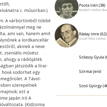
etőfi,
Psota Irén (38)
özkívánatra c. műsorban.)
Madách Színház (Bu
m. A várbörtönből többé
mázolmánnyal meg ne
álta, ami van, hanem amit
Ráday Imre (62)
József Attila Színhá
rálynőnek a lordkancellár
festőről, akinek a neve
t, zseniális művész
Szilassy Gyula (
 ahogy a rádiójáték
ágban játszódik a lírai-
Szirmai Jenő
, hová sodorhat egy
ömegőrület. A Távol-
lésben szerepelnek
Szoó György (4
 majmok; ezt a
ime japán író A
óváltozata. (Kidzsima