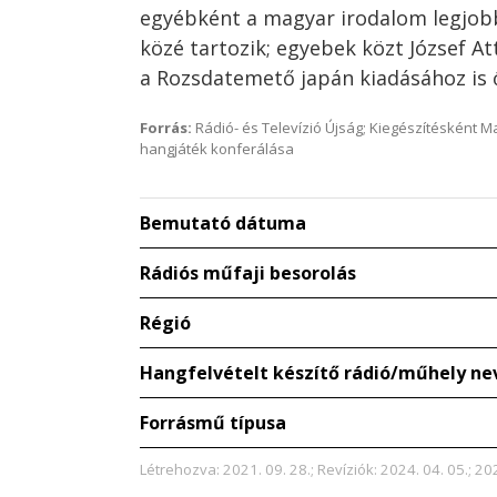
egyébként a magyar irodalom legjobb
közé tartozik; egyebek közt József Att
a Rozsdatemető japán kiadásához is ő 
Forrás:
Rádió- és Televízió Újság; Kiegészítésként 
hangjáték konferálása
Bemutató dátuma
Rádiós műfaji besorolás
Régió
Hangfelvételt készítő rádió/műhely ne
Forrásmű típusa
Létrehozva: 2021. 09. 28.; Revíziók: 2024. 04. 05.; 202