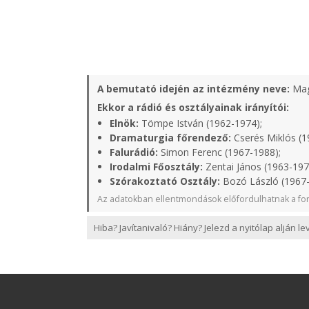
A bemutató idején az intézmény neve:
Mag
Ekkor a rádió és osztályainak irányítói:
Elnök:
Tömpe István (1962-1974);
Dramaturgia főrendező:
Cserés Miklós (1
Falurádió:
Simon Ferenc (1967-1988);
Irodalmi Főosztály:
Zentai János (1963-197
Szórakoztató Osztály:
Bozó László (1967-
Az adatokban ellentmondások előfordulhatnak a for
Hiba? Javítanivaló? Hiány? Jelezd a nyitólap alján l