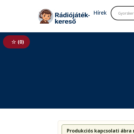
Tovább a navigációhoz
Tovább a tartalomhoz
Hírek
0
Produkciós kapcsolati ábra