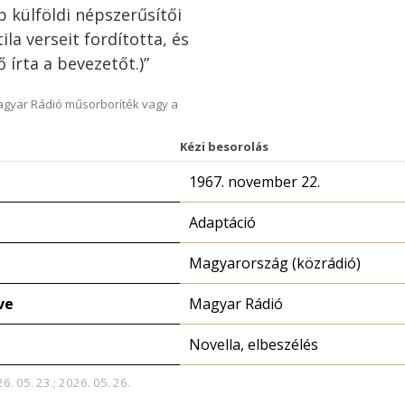
 külföldi népszerűsítői
ila verseit fordította, és
írta a bevezetőt.)”
Magyar Rádió műsorboríték vagy a
Kézi besorolás
1967. november 22.
Adaptáció
Magyarország (közrádió)
ve
Magyar Rádió
Novella, elbeszélés
6. 05. 23.; 2026. 05. 26.