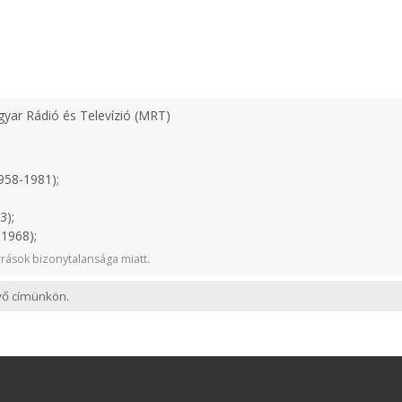
yar Rádió és Televízió (MRT)
958-1981);
3);
1968);
rások bizonytalansága miatt.
evő címünkön.