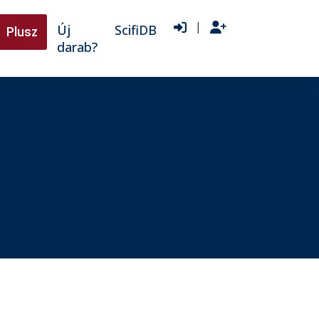
|
Új
ScifiDB
Plusz
darab?