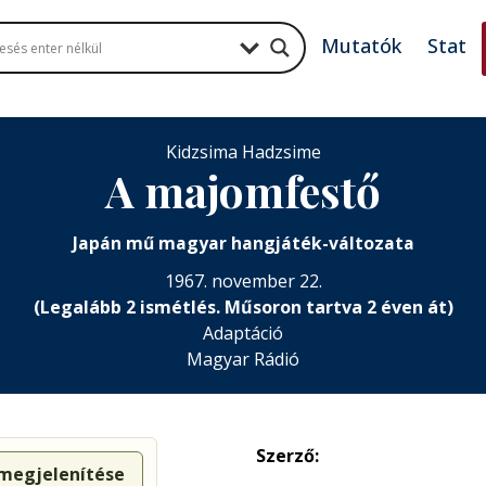
Mutatók
Stat
Kidzsima Hadzsime
A majomfestő
Japán mű magyar hangjáték-változata
1967. november 22.
(Legalább 2 ismétlés. Műsoron tartva 2 éven át)
Adaptáció
Magyar Rádió
Szerző:
 megjelenítése