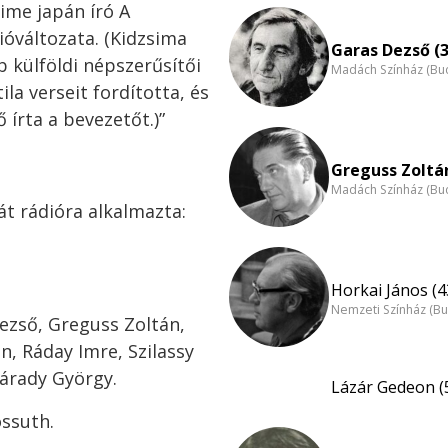
ime japán író A
óváltozata. (Kidzsima
Garas Dezső (3
 külföldi népszerűsítői
Madách Színház (Bu
ila verseit fordította, és
írta a bevezetőt.)”
Greguss Zoltán
Madách Színház (Bu
át rádióra alkalmazta:
Horkai János (4
Nemzeti Színház (B
ezső, Greguss Zoltán,
n, Ráday Imre, Szilassy
Várady György.
Lázár Gedeon (
ossuth.