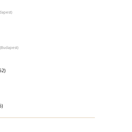
dapest)
z (Budapest)
62)
6)