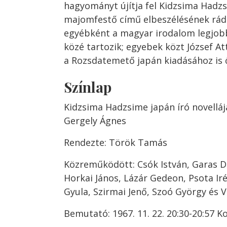
hagyományt újítja fel Kidzsima Hadzs
majomfestő című elbeszélésének rádi
egyébként a magyar irodalom legjobb
közé tartozik; egyebek közt József Att
a Rozsdatemető japán kiadásához is ő 
Színlap
Kidzsima Hadzsime japán író novelláj
Gergely Ágnes
Rendezte: Török Tamás
Közreműködött: Csók István, Garas D
Horkai János, Lázár Gedeon, Psota Iré
Gyula, Szirmai Jenő, Szoó György és 
Bemutató: 1967. 11. 22. 20:30-20:57 K