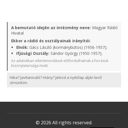
A bemutató idején az intézmény neve:
Magyar Rádió
Hivatal
Ekkor a rádió és osztályainak irányítói:
Elnök:
Gács László (kormánybiztos) (1956-1957);
Ifjúsági Osztály:
Sándor György (1950-1957);
Az adatokban ellentmondások előfordulhatnak a források
bizonytalansága miatt.
Hiba? Javítanivaló? Hiány? Jelezd a nyitólap alján levő
címünkön.
© 2026 All rights reserved.