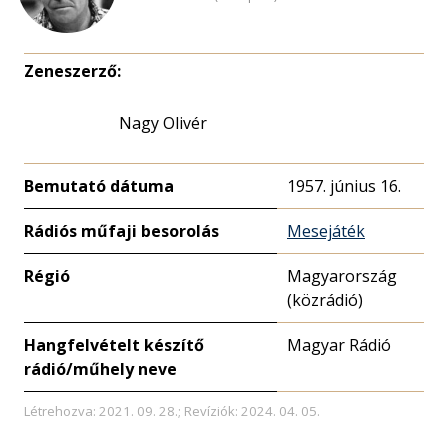
Zeneszerző:
Nagy Olivér
Bemutató dátuma
1957. június 16.
Rádiós műfaji besorolás
Mesejáték
Régió
Magyarország
(közrádió)
Hangfelvételt készítő
Magyar Rádió
rádió/műhely neve
Létrehozva: 2021. 09. 28.; Revíziók: 2024. 04. 05.