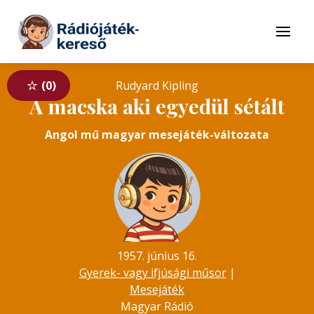
Tovább a navigációhoz
Tovább a tartalomhoz
Menü
0
Rudyard Kipling
A macska aki egyedül sétált
Angol mű magyar mesejáték-változata
1957. június 16.
Gyerek- vagy ifjúsági műsor
|
Mesejáték
Magyar Rádió