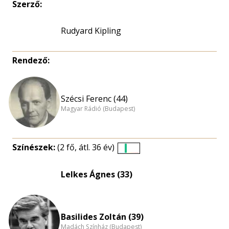
Szerző:
Rudyard Kipling
Rendező:
Szécsi Ferenc (44)
Magyar Rádió (Budapest)
Színészek:
(2 fő, átl. 36 év)
Életkori
eloszlás
Lelkes Ágnes (33)
nagyítása
Basilides Zoltán (39)
Madách Színház (Budapest)