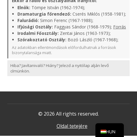
Ekkor a rádió és osztályainak irányítói:
Elnök:
Tömpe István (1962-1974);
Dramaturgia főrendező:
Cserés Miklós (1958-1981);
Falurádió:
Simon Ferenc (1967-1988);
Ifjúsági Osztály:
Faggyas Sándor (1968-1979);
Forrás
Irodalmi Főosztály:
Zentai János (1963-1973);
Szórakoztató Osztály:
Bozó László (1967-1968);
Az adatokban ellentmondások előfordulhatnak a források
bizonytalansága miatt.
Hiba? Javítanivaló? Hiány? Jelezd a nyitólap alján levő
címünkön.
© 2026 All rights reserved.
Oldal tetejére
HUN