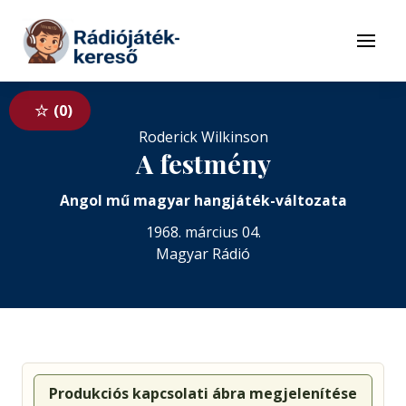
Tovább a navigációhoz
Tovább a tartalomhoz
Menü
0
Roderick Wilkinson
A festmény
Angol mű magyar hangjáték-változata
1968. március 04.
Magyar Rádió
Produkciós kapcsolati ábra megjelenítése