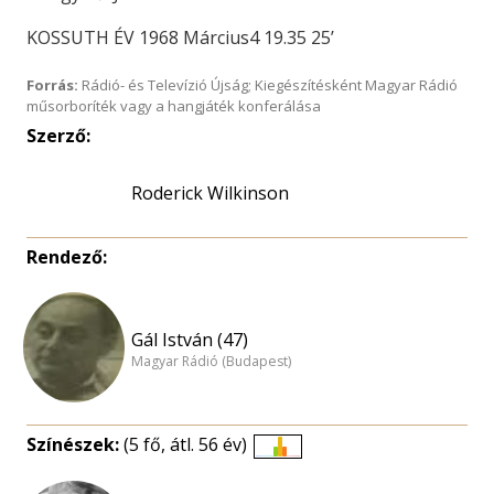
KOSSUTH ÉV 1968 Március4 19.35 25’
Forrás:
Rádió- és Televízió Újság; Kiegészítésként Magyar Rádió
műsorboríték vagy a hangjáték konferálása
Szerző:
Roderick Wilkinson
Rendező:
Gál István (47)
Magyar Rádió (Budapest)
Színészek:
(5 fő, átl. 56 év)
Életkori
eloszlás