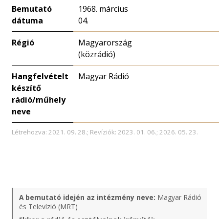
Bemutató
1968. március
dátuma
04.
Régió
Magyarország
(közrádió)
Hangfelvételt
Magyar Rádió
készítő
rádió/műhely
neve
Létrehozva: 2021. 09. 28.; Revíziók: 2023. 01. 06.; 2026. 05. 23.
A bemutató idején az intézmény neve:
Magyar Rádió
és Televízió (MRT)