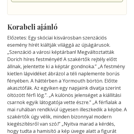
Korabeli ajánló
Előzetes: Egy skóciai kisvárosban szenzációs
esemény hírét kiáltják világgá az újságárusok.
„Szenzáció a városi képtárban! Megváltoztatták
Dorich híres festményét! A szakértők rejtély előtt
állnak, jelentette ki a képtár gondnoka.” „A festmény
kietlen lápvidéket ábrázol a téli naplemente borús
fényében. A háttérben a Yormouth börtön. Előtte
akasztófák. Az egyiken egy napjaink divatja szerint
öltözött férfi lóg.”. „A különös jelenséget a kiállítási
csarnok egyik látogatója vette észre.” „A férfialak a
mai ruhában rendkívül ügyesen illeszkedik a képbe. A
szakértők úgy vélik, minden bizonnyal modern
kiegészítésről van szó.!” „Nyitva marad a kérdés,
hogy tudta a hamisító a kép üvege alatt a figurát