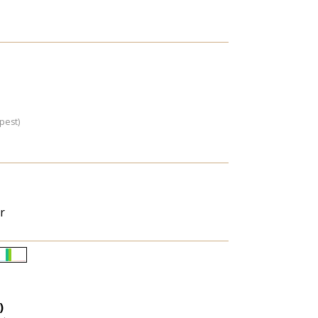
pest)
r
Életkori
eloszlás
nagyítása
)