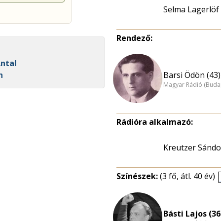
Selma Lagerlöf
Rendező:
Antal
Barsi Ödön (43)
n
Magyar Rádió (Buda
Rádióra alkalmazó:
Kreutzer Sándo
Színészek:
(3 fő, átl. 40 év)
Básti Lajos (36