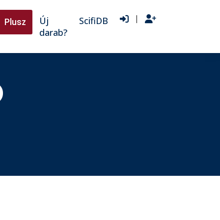
|
Új
ScifiDB
Plusz
darab?
)