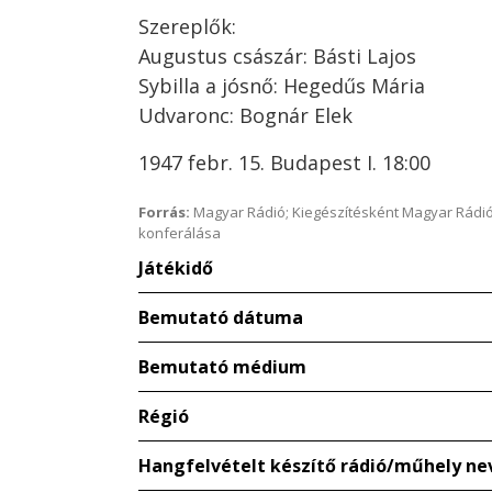
Szereplők:
Augustus császár: Básti Lajos
Sybilla a jósnő: Hegedűs Mária
Udvaronc: Bognár Elek
1947 febr. 15. Budapest I. 18:00
Forrás:
Magyar Rádió; Kiegészítésként Magyar Rádió
konferálása
Játékidő
Bemutató dátuma
Bemutató médium
Régió
Hangfelvételt készítő rádió/műhely ne