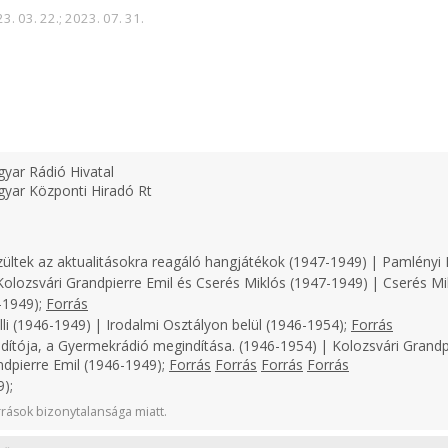
3. 03. 22.; 2023. 07. 31.
yar Rádió Hivatal
yar Központi Hiradó Rt
zültek az aktualitásokra reagáló hangjátékok (1947-1949) | Pamlényi 
olozsvári Grandpierre Emil és Cserés Miklós (1947-1949) | Cserés Mi
-1949);
Forrás
li (1946-1949) | Irodalmi Osztályon belül (1946-1954);
Forrás
dítója, a Gyermekrádió megindítása. (1946-1954) | Kolozsvári Grandp
ndpierre Emil (1946-1949);
Forrás
Forrás
Forrás
Forrás
);
rások bizonytalansága miatt.