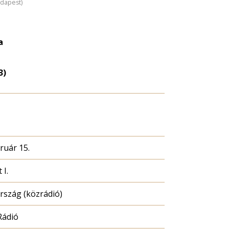
udapest)
a
3)
ruár 15.
 I.
szág (közrádió)
Rádió