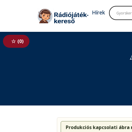
Tovább a navigációhoz
Tovább a tartalomhoz
Hírek
0
Produkciós kapcsolati ábra