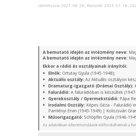
Létrehozva: 2021. 09. 28.; Revíziók: 2023. 01. 18.; 202
A bemutató idején az intézmény neve:
Mag
A bemutató idején az intézmény neve:
Mag
Ekkor a rádió és osztályainak irányítói:
Elnök:
Ortutay Gyula (1945-1948);
Aktuális osztály:
Az Aktuális osztályon kés
Dramaturg-igazgató (Drámai Osztály):
K
Falurádió:
A falurádióban is készültek (1947
Gyerekosztály / Gyermekstúdió:
Pápa Rel
Irodalmi Osztály:
Képes Géza - Falurádió in
Pamlényi Ervin (1945-1949) | Kolozsvári Gra
Műsorigazgató:
Schöpflin Gyula (1946-1949
Az adatokban ellentmondások előfordulhatnak a for