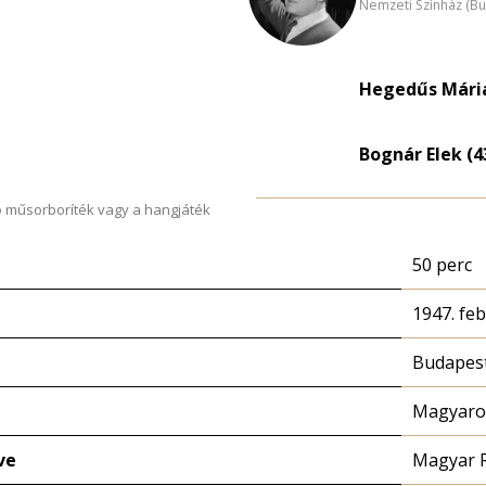
Nemzeti Színház (B
Hegedűs Mári
Bognár Elek (4
 műsorboríték vagy a hangjáték
50 perc
1947. feb
Budapest
Magyaror
ve
Magyar 