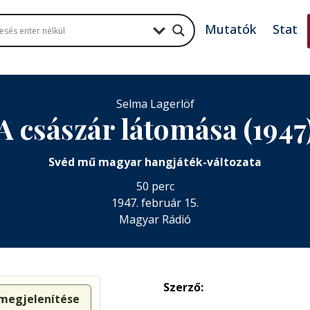
Mutatók
Stat
Selma Lagerlöf
A császár látomása (1947
Svéd mű magyar hangjáték-változata
50 perc
1947. február 15.
Magyar Rádió
Szerző:
 megjelenítése