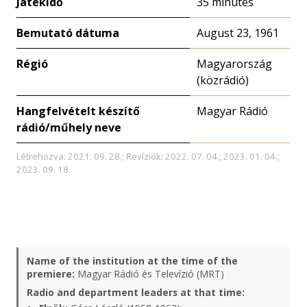
Játékidő
35 minutes
Bemutató dátuma
August 23, 1961
Régió
Magyarország
(közrádió)
Hangfelvételt készítő
Magyar Rádió
rádió/műhely neve
Létrehozva: 2021. 09. 28.; Revíziók: 2022. 07. 04.; 2023. 01. 04.;
2023. 09. 18.
Name of the institution at the time of the
premiere:
Magyar Rádió és Televízió (MRT)
Radio and department leaders at that time: