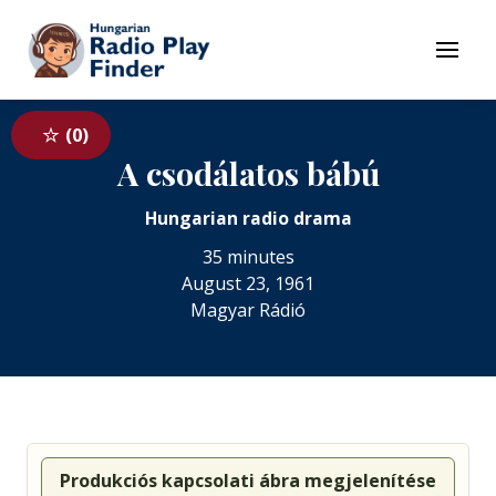
To navigation
To contents
Menu
0
A csodálatos bábú
Hungarian radio drama
35 minutes
August 23, 1961
Magyar Rádió
Produkciós kapcsolati ábra megjelenítése