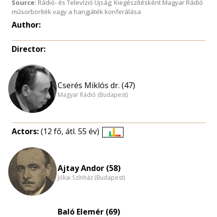
Source:
Rádió- és Televízió Újság; Kiegészítésként Magyar Rádió
műsorboríték vagy a hangjáték konferálása
Author:
Director:
Cserés Miklós dr. (47)
Magyar Rádió (Budapest)
Actors:
(12 fő, átl. 55 év)
Életkori
eloszlás
nagyítása
Ajtay Andor (58)
Jókai Színház (Budapest)
Baló Elemér (69)