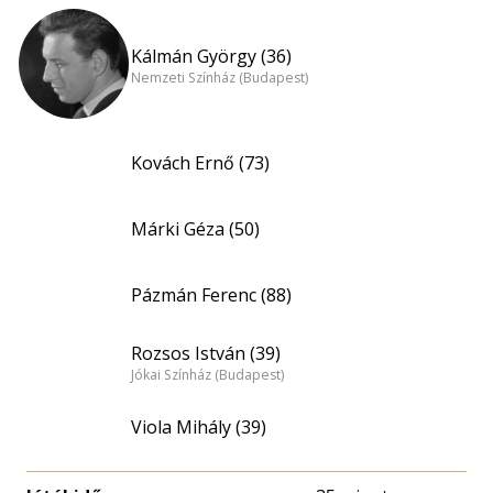
Kálmán György (36)
Nemzeti Színház (Budapest)
Kovách Ernő (73)
Márki Géza (50)
Pázmán Ferenc (88)
Rozsos István (39)
Jókai Színház (Budapest)
Viola Mihály (39)