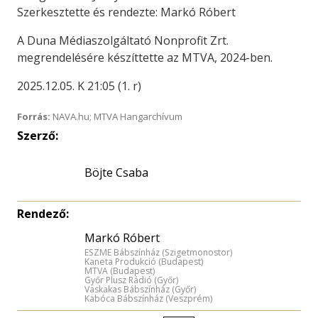
Szerkesztette és rendezte: Markó Róbert
A Duna Médiaszolgáltató Nonprofit Zrt.
megrendelésére készíttette az MTVA, 2024-ben.
2025.12.05. K 21:05 (1. r)
Forrás:
NAVA.hu; MTVA Hangarchívum
Szerző:
Böjte Csaba
Rendező:
Markó Róbert
ESZME Bábszínház (Szigetmonostor)
Kaneta Produkció (Budapest)
MTVA (Budapest)
Győr Plusz Rádió (Győr)
Vaskakas Bábszínház (Győr)
Kabóca Bábszínház (Veszprém)