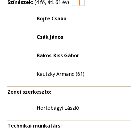
Színészek:
(4 fő, átl. 61 év)
Életkori
eloszlás
Böjte Csaba
nagyítása
Csák János
Bakos-Kiss Gábor
Kautzky Armand (61)
Zenei szerkesztő:
Hortobágyi László
Technikai munkatárs: