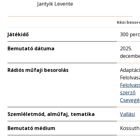
Jantyik Levente
Kézi besor
Játékidő
300 perc
Bemutató dátuma
2025.
decembe
Rádiós műfaji besorolás
Adaptác
Felolvas
Felolvas
szerző
Csevegé
Szemléletmód, alműfaj, tematika
Vallási
Bemutató médium
Kossuth