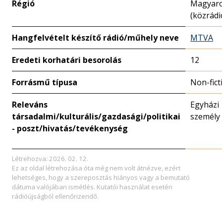
Régió
Magyar
(közrádi
Hangfelvételt készítő rádió/műhely neve
MTVA
Eredeti korhatári besorolás
12
Forrásmű típusa
Non-fict
Releváns
Egyházi
társadalmi/kulturális/gazdasági/politikai
személy
- poszt/hivatás/tevékenység
Létrehozva: 2026. 02. 12.
Ez az oldal létrehozása óta még nem volt átnézve, ezért
lehetséges, hogy a szereposztás hiányos vagy a bemutató
dátuma valójában ismétlés. Kutatói használat esetén
rádióújságból ellenőrizendő.