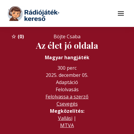
Tovább a navigációhoz
Tovább a tartalomhoz
Menü
0
Böjte Csaba
Az élet jó oldala
Magyar hangjáték
300 perc
2025. december 05.
Adaptáció
Felolvasás
Felolvassa a szerző
Csevegés
Megközelítés:
Vallási
|
MTVA