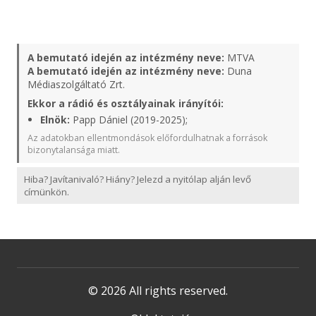
A bemutató idején az intézmény neve:
MTVA
A bemutató idején az intézmény neve:
Duna
Médiaszolgáltató Zrt.
Ekkor a rádió és osztályainak irányítói:
Elnök:
Papp Dániel (2019-2025);
Az adatokban ellentmondások előfordulhatnak a források
bizonytalansága miatt.
Hiba? Javítanivaló? Hiány? Jelezd a nyitólap alján levő
címünkön.
© 2026 All rights reserved.