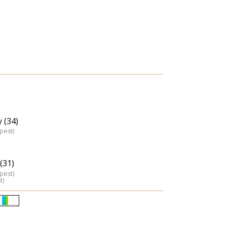
 (34)
pest)
(31)
pest)
t)
Életkori
eloszlás