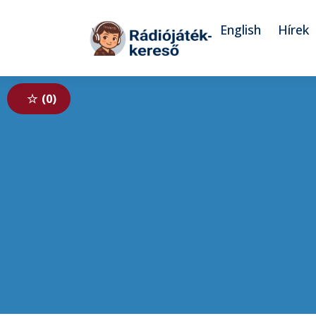
Tovább a navigációhoz
Tovább a tartalomhoz
English
Hírek
0