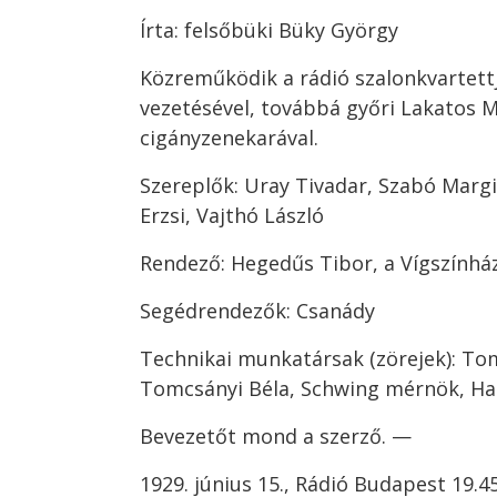
Írta: felsőbüki Büky György
Közreműködik a rádió szalonkvartett
vezetésével, továbbá győri Lakatos M
cigányzenekarával.
Szereplők: Uray Tivadar, Szabó Margi
Erzsi, Vajthó László
Rendező: Hegedűs Tibor, a Vígszínház
Segédrendezők: Csanády
Technikai munkatársak (zörejek): Tom
Tomcsányi Béla, Schwing mérnök, Har
Bevezetőt mond a szerző. —
1929. június 15., Rádió Budapest 19.4