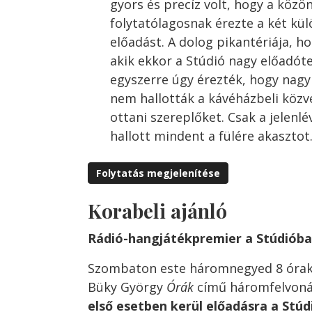
gyors és precíz volt, hogy a közö
folytatólagosnak érezte a két kül
előadást. A dolog pikantériája, h
akik ekkor a Stúdió nagy előadót
egyszerre úgy érezték, hogy nag
nem hallották a kávéházbeli közve
ottani szereplőket. Csak a jelenl
hallott mindent a fülére akaszto
Folytatás megjelenítése
Korabeli ajánló
Rádió-hangjátékpremier a Stúdiób
Szombaton este háromnegyed 8 órak
Büky György
Órák
című háromfelvoná
első esetben kerül előadásra a Stú