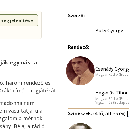
Szerző:
 megjelenítése
Büky György
Rendező:
llják egymást a
Csanády György
Magyar Rádió (Buda
ző, három rendező és
rák” című hangjátékát.
Hegedűs Tibor 
Magyar Rádió (Buda
rimadonna nem
Vígszínház (Budapes
em vasaltatja ki a
Színészek:
(4 fő, átl. 35 év)
izgalom a mérnöki
ányi Béla, a rádió