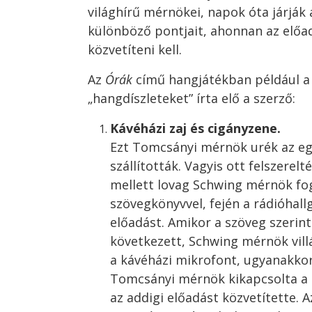
világhírű mérnökei, napok óta járják
különböző pontjait, ahonnan az előad
közvetíteni kell.
Az
Órák
című hangjátékban például a
„hangdíszleteket” írta elő a szerző:
Kávéházi zaj és cigányzene.
Ezt Tomcsányi mérnök urék az eg
szállították. Vagyis ott felszerel
mellett lovag Schwing mérnök fog
szövegkönyvvel, fején a rádióhallg
előadást. Amikor a szöveg szerint
következett, Schwing mérnök vil
a kávéházi mikrofont, ugyanakko
Tomcsányi mérnök kikapcsolta a 
az addigi előadást közvetítette.