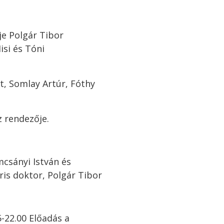
je Polgár Tibor
isi és Tóni
t, Somlay Artúr, Fóthy
 rendezője.
csányi István és
is doktor, Polgár Tibor
5-22.00 Előadás a