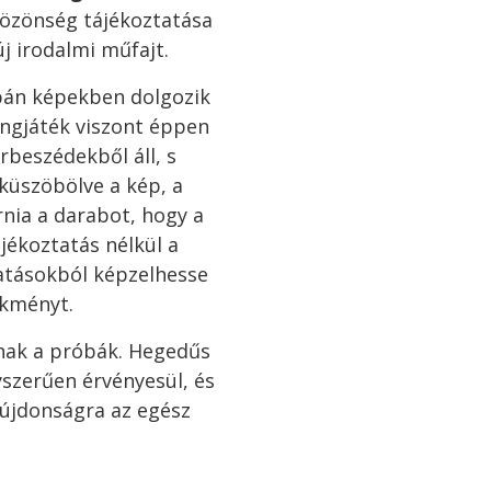
 közönség tájékoztatása
új irodalmi műfajt.
upán képekben dolgozik
angjáték viszont éppen
beszédekből áll, s
 küszöbölve a kép, a
rnia a darabot, hogy a
jékoztatás nélkül a
atásokból képzelhesse
ekményt.
nak a próbák. Hegedűs
szerűen érvényesül, és
 újdonságra az egész