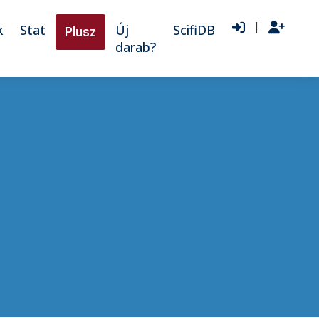
|
k
Stat
Új
ScifiDB
Plusz
darab?