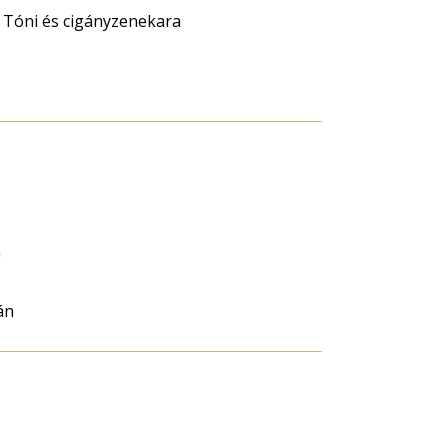
s Tóni és cigányzenekara
a
án