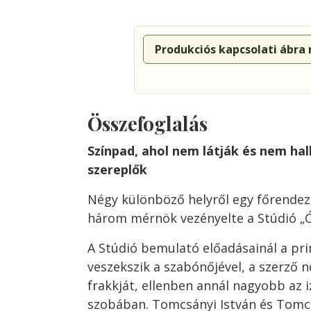
Produkciós kapcsolati ábra
Összefoglalás
Színpad, ahol nem látják és nem ha
szereplők
Négy különböző helyről egy főrende
három mérnök vezényelte a Stúdió „Ó
A Stúdió bemulató előadásainál a p
veszekszik a szabónőjével, a szerző n
frakkját, ellenben annál nagyobb az 
szobában. Tomcsányi István és Tomcs