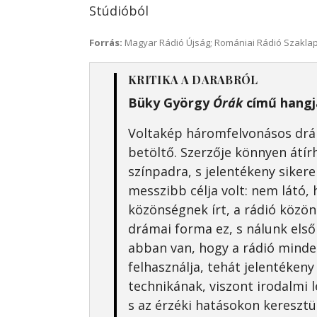
Stúdióból
Forrás:
Magyar Rádió Újság; Romániai Rádió Szakla
KRITIKA A DARABRÓL
Büky György
Órák
című hangj
Voltakép háromfelvonásos drá
betöltő. Szerzője könnyen átí
színpadra, s jelentékeny sikere 
messzibb célja volt: nem látó,
közönségnek írt, a rádió közö
drámai forma ez, s nálunk első 
abban van, hogy a rádió mind
felhasználja, tehát jelentékeny
technikának, viszont irodalmi le
s az érzéki hatásokon kereszt