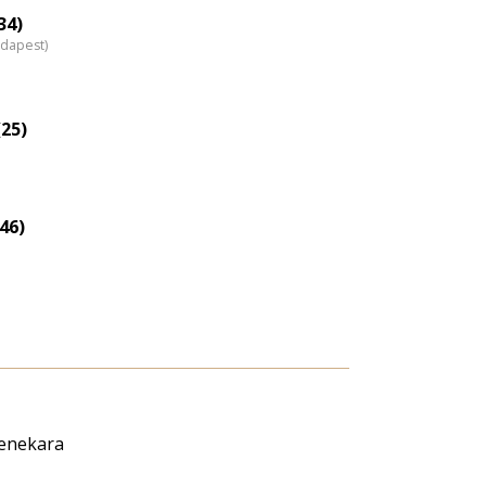
nagyítása
34)
udapest)
25)
46)
zenekara