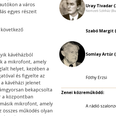
 autókon a város
Uray Tivadar (
ás egyes részeit
Nemzeti Színház (B
 következő
Szabó Margit (
Somlay Artúr (
yik kávéházból
ték a mikrofont, amely
lalt helyet, kezében a
atóval és figyelte az
Fóthy Erzsi
 a kávéházi jelenet
lámgyorsan bekapcsolta
Zenei közreműködő:
r a központban
másik mikrofont, amely
A rádió szalon
 Az összes működés olyan