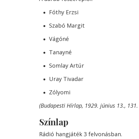
Fóthy Erzsi
Szabó Margit
Vágóné
Tanayné
Somlay Artúr
Uray Tivadar
Zólyomi
(Budapesti Hírlap, 1929. június 13., 131
Színlap
Rádió hangjáték 3 felvonásban.