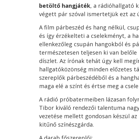
betöltő hangjáték
, a rádióhallgató
végett pár szóval ismertetjük ezt az 
A film párbeszéd és hang nélkül, cs
és így érzékelteti a cselekményt, a h
ellenkezőleg csupán hangokból és pár
természetesen teljesen ki van belőle
díszlet. Az írónak tehát úgy kell megí
hallgatóközönség minden előzetes tá
szereplők párbeszédéből és a hangh
maga elé a színt és értse meg a csel
A rádió próbatermeiben lázasan foly
Tibor kiváló rendezői talentuma nagy
vezetése mellett gondosan készül az
kitűnő színészgárda.
A darab főszereplői: