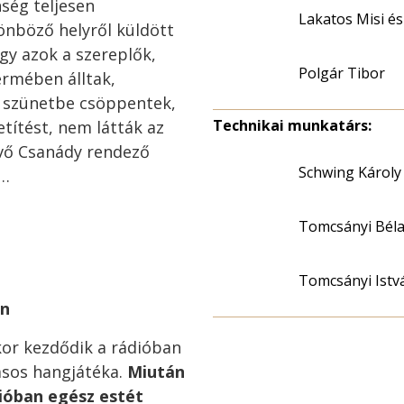
nség teljesen
Lakatos Misi é
önböző helyről küldött
ogy azok a szereplők,
Polgár Tibor
ermében álltak,
y szünetbe csöppentek,
Technikai munkatárs:
títést, nem látták az
évő Csanády rendező
Schwing Károly
t…
Tomcsányi Bél
Tomcsányi Istv
an
or kezdődik a rádióban
sos hangjátéka.
Miután
dióban egész estét