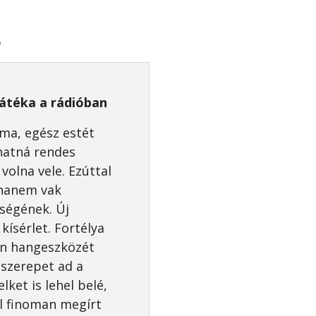
p
átéka a rádióban
ma, egész estét
rhatná rendes
volna vele. Ezúttal
 hanem vak
nségének. Új
kísérlet. Fortélya
en hangeszközét
 szerepet ad a
lket is lehel belé,
ül finoman megírt