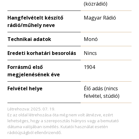
(közrádió)
Hangfelvételt készítő
Magyar Rádió
rádió/műhely neve
Technikai adatok
Monó
Eredeti korhatári besorolás
Nincs
Forrásmű első
1904
megjelenésének éve
Felvétel helye
Élő adás (nincs
felvétel, stúdió)
Létrehozva: 2025. 07. 19.
Ez az oldal létrehozása óta még nem volt átnézve, ezért
lehetséges, hogy a szereposztás hiányos vagy a bemutató
dátuma valójában ismétlés. Kutatói használat esetén
rádióújságból ellenőrizendő.