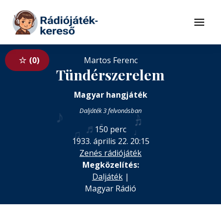
Tovább a navigációhoz
Tovább a tartalomhoz
Menü
0
Martos Ferenc
Tündérszerelem
Magyar hangjáték
♪
Daljáték 3 felvonásban
♪
♫
♬
♬
♪
150 perc
♩
♫
1933. április 22. 20:15
Zenés rádiójáték
Megközelítés:
Daljáték
|
Magyar Rádió