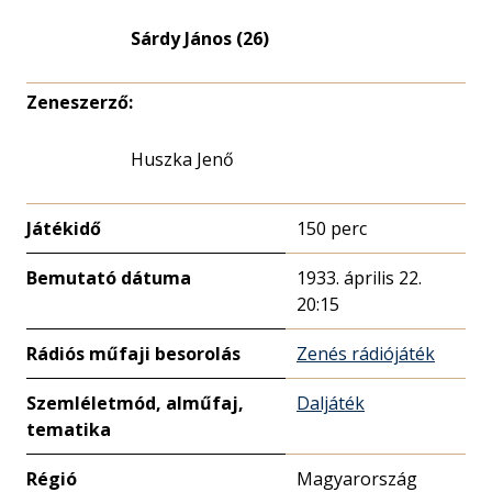
Életkori
eloszlás
Sárdy János (26)
nagyítása
Zeneszerző:
Huszka Jenő
Játékidő
150 perc
Bemutató dátuma
1933. április 22.
20:15
Rádiós műfaji besorolás
Zenés rádiójáték
Szemléletmód, alműfaj,
Daljáték
tematika
Régió
Magyarország