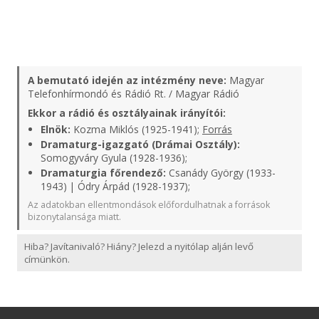
A bemutató idején az intézmény neve:
Magyar
Telefonhírmondó és Rádió Rt. / Magyar Rádió
Ekkor a rádió és osztályainak irányítói:
Elnök:
Kozma Miklós (1925-1941);
Forrás
Dramaturg-igazgató (Drámai Osztály):
Somogyváry Gyula (1928-1936);
Dramaturgia főrendező:
Csanády György (1933-
1943) | Ódry Árpád (1928-1937);
Az adatokban ellentmondások előfordulhatnak a források
bizonytalansága miatt.
Hiba? Javítanivaló? Hiány? Jelezd a nyitólap alján levő
címünkön.