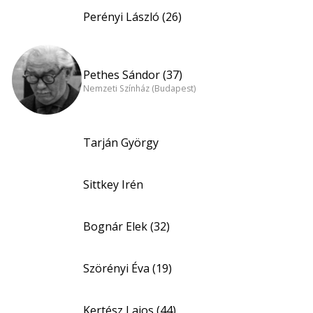
Perényi László (26)
Pethes Sándor (37)
Nemzeti Színház (Budapest)
Tarján György
Sittkey Irén
Bognár Elek (32)
Szörényi Éva (19)
Kertész Lajos (44)