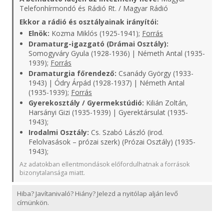
Telefonhírmondó és Rádió Rt. / Magyar Rádió
Ekkor a rádió és osztályainak irányítói:
Elnök:
Kozma Miklós (1925-1941);
Forrás
Dramaturg-igazgató (Drámai Osztály):
Somogyváry Gyula (1928-1936) | Németh Antal (1935-
1939);
Forrás
Dramaturgia főrendező:
Csanády György (1933-
1943) | Ódry Árpád (1928-1937) | Németh Antal
(1935-1939);
Forrás
Gyerekosztály / Gyermekstúdió:
Kilián Zoltán,
Harsányi Gizi (1935-1939) | Gyerektársulat (1935-
1943);
Irodalmi Osztály:
Cs. Szabó László (irod.
Felolvasások – prózai szerk) (Prózai Osztály) (1935-
1943);
Az adatokban ellentmondások előfordulhatnak a források
bizonytalansága miatt.
Hiba? Javítanivaló? Hiány? Jelezd a nyitólap alján levő
címünkön.