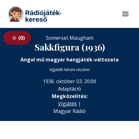
Tovább a navigációhoz
Tovább a tartalomhoz
Menü
0
Somerset Maugham
Sakkfigura (1936)
Angol mű magyar hangjáték-változata
Vígjáték három részben
1936. október 03. 20:00
Adaptáció
Megközelítés:
Vígjáték
|
Magyar Rádió