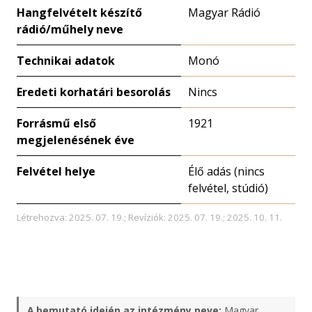
Hangfelvételt készítő
Magyar Rádió
rádió/műhely neve
Technikai adatok
Monó
Eredeti korhatári besorolás
Nincs
Forrásmű első
1921
megjelenésének éve
Felvétel helye
Élő adás (nincs
felvétel, stúdió)
Létrehozva: 2025. 07. 19.; Revíziók: 2025. 07. 19.; 2025. 10. 11.
A bemutató idején az intézmény neve:
Magyar