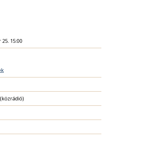
 25. 15:00
ék
(közrádió)