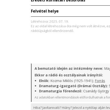
Eredeti korhatári besorolás
Felvétel helye
Létrehozva: 2025. 07. 19.
Ez az oldal létrehozása óta még nem volt átnézve, e
rádióújságból ellenőrizendő.
A bemutató idején az intézmény neve:
Mag
Ekkor a rádió és osztályainak irányítói:
Elnök:
Kozma Miklós (1925-1941);
Forrás
Dramaturg-igazgató (Drámai Osztály):
S
Dramaturgia főrendező:
Csanády György (
Az adatokban ellentmondások előfordulhatnak a for
Hiba? Javítanivaló? Hiány? Jelezd a nyitólap alján l