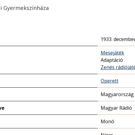
si Gyermekszínháza
1933. december
Mesejáték
Adaptáció
Zenés rádióját
Operett
Magyarország 
ve
Magyar Rádió
Monó