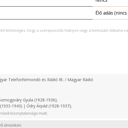
Nincs
Élő adás (nincs 
zért lehetséges, hogy a szereposztás hiányos vagy a bemutató dátuma va
yar Telefonhírmondó és Rádió Rt. / Magyar Rádió
omogyváry Gyula (1928-1936);
1933-1943) | Ódry Árpád (1928-1937);
rások bizonytalansága miatt.
evő címünkön.