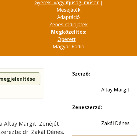
Gyerek- vagy ifjúsági műsor
|
Mesejáték
Adaptáció
Zenés rádiójáték
Megközelítés:
Operett
|
Magyar Rádió
Szerző:
 megjelenítése
Altay Margit
Zeneszerző:
 Altay Margit. Zenéjét
Zakál Dénes
zerezte: dr. Zakál Dénes.