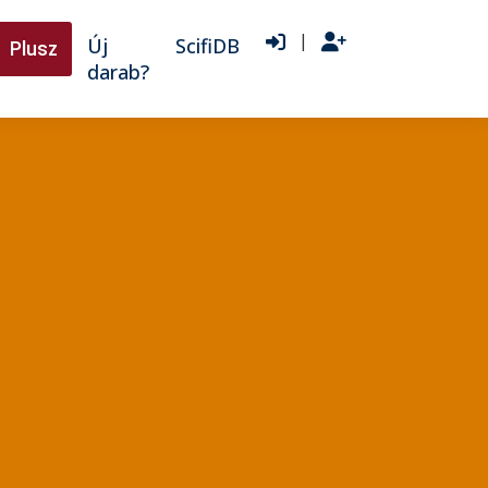
|
Új
ScifiDB
Plusz
darab?