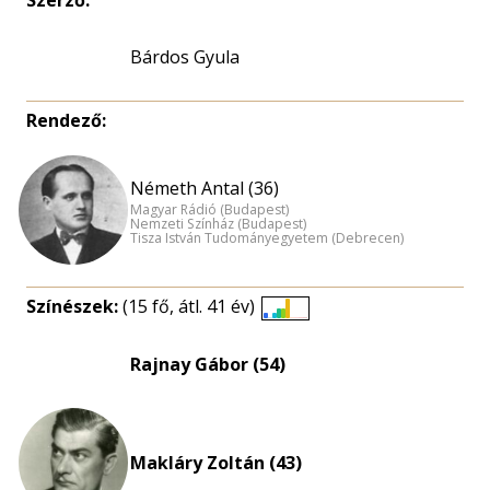
Szerző:
Bárdos Gyula
Rendező:
Németh Antal (36)
Magyar Rádió (Budapest)
Nemzeti Színház (Budapest)
Tisza István Tudományegyetem (Debrecen)
Színészek:
(15 fő, átl. 41 év)
Életkori
eloszlás
Rajnay Gábor (54)
nagyítása
Makláry Zoltán (43)