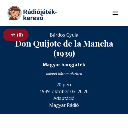
Tovább a navigációhoz
Tovább a tartalomhoz
Menü
0
Bárdos Gyula
Don Quijote de la Mancha
(1939)
Magyar hangjáték
Kaland három részben
20 perc
1939. október 03. 20:20
Adaptáció
Magyar Rádió