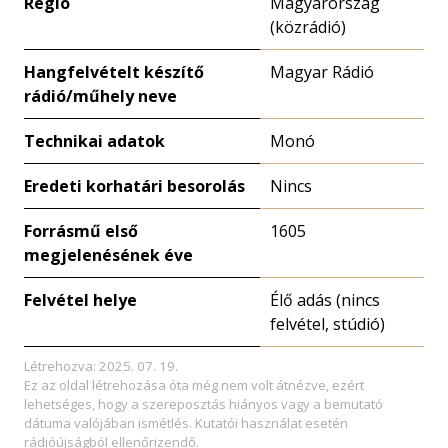
Régió
Magyarország
(közrádió)
Hangfelvételt készítő
Magyar Rádió
rádió/műhely neve
Technikai adatok
Monó
Eredeti korhatári besorolás
Nincs
Forrásmű első
1605
megjelenésének éve
Felvétel helye
Élő adás (nincs
felvétel, stúdió)
Létrehozva: 2025. 07. 19.
Ez az oldal létrehozása óta még nem volt átnézve, ezért
lehetséges, hogy a szereposztás hiányos vagy a bemutató
dátuma valójában ismétlés. Kutatói használat esetén
rádióújságból ellenőrizendő.