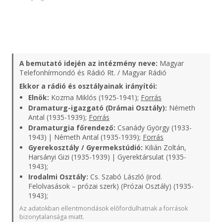
A bemutató idején az intézmény neve:
Magyar
Telefonhírmondó és Rádió Rt. / Magyar Rádió
Ekkor a rádió és osztályainak irányítói:
Elnök:
Kozma Miklós (1925-1941);
Forrás
Dramaturg-igazgató (Drámai Osztály):
Németh
Antal (1935-1939);
Forrás
Dramaturgia főrendező:
Csanády György (1933-
1943) | Németh Antal (1935-1939);
Forrás
Gyerekosztály / Gyermekstúdió:
Kilián Zoltán,
Harsányi Gizi (1935-1939) | Gyerektársulat (1935-
1943);
Irodalmi Osztály:
Cs. Szabó László (irod.
Felolvasások – prózai szerk) (Prózai Osztály) (1935-
1943);
Az adatokban ellentmondások előfordulhatnak a források
bizonytalansága miatt.