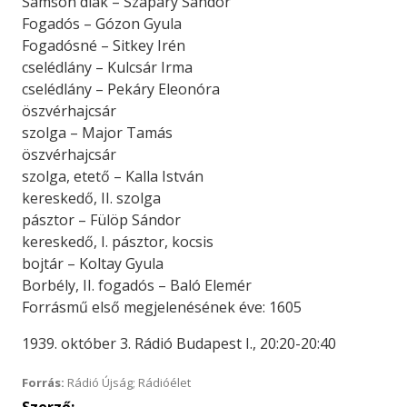
Sámson diák – Szapáry Sándor
Fogadós – Gózon Gyula
Fogadósné – Sitkey Irén
cselédlány – Kulcsár Irma
cselédlány – Pekáry Eleonóra
öszvérhajcsár
szolga – Major Tamás
öszvérhajcsár
szolga, etető – Kalla István
kereskedő, II. szolga
pásztor – Fülöp Sándor
kereskedő, I. pásztor, kocsis
bojtár – Koltay Gyula
Borbély, II. fogadós – Baló Elemér
Forrásmű első megjelenésének éve: 1605
1939. október 3. Rádió Budapest I., 20:20-20:40
Forrás:
Rádió Újság; Rádióélet