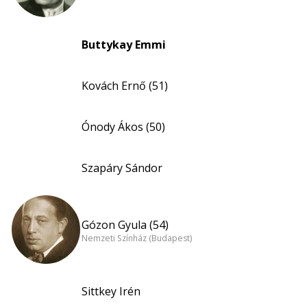
Buttykay Emmi
Kovách Ernő (51)
Ónody Ákos (50)
Szapáry Sándor
Gózon Gyula (54)
Nemzeti Színház (Budapest)
Sittkey Irén