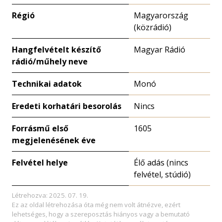
Régió
Magyarország
(közrádió)
Hangfelvételt készítő
Magyar Rádió
rádió/műhely neve
Technikai adatok
Monó
Eredeti korhatári besorolás
Nincs
Forrásmű első
1605
megjelenésének éve
Felvétel helye
Élő adás (nincs
felvétel, stúdió)
Létrehozva: 2025. 07. 19.
Ez az oldal létrehozása óta még nem volt átnézve, ezért
lehetséges, hogy a szereposztás hiányos vagy a bemutató