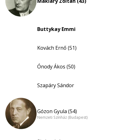
Makláry Zoltán (43)
Buttykay Emmi
Kovách Ernő (51)
Ónody Ákos (50)
Szapáry Sándor
Gózon Gyula (54)
Nemzeti Színház (Budapest)