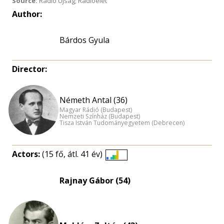
Source:
Rádió Újság; Rádióélet
Author:
Bárdos Gyula
Director:
Németh Antal (36)
Magyar Rádió (Budapest)
Nemzeti Színház (Budapest)
Tisza István Tudományegyetem (Debrecen)
Actors:
(15 fő, átl. 41 év)
Életkori
eloszlás
Rajnay Gábor (54)
nagyítása