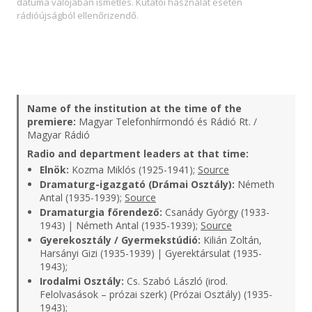
dátuma valójában ismétlés. Kutatói használat esetén
rádióújságból ellenőrizendő.
Name of the institution at the time of the
premiere:
Magyar Telefonhírmondó és Rádió Rt. /
Magyar Rádió
Radio and department leaders at that time:
Elnök:
Kozma Miklós (1925-1941);
Source
Dramaturg-igazgató (Drámai Osztály):
Németh
Antal (1935-1939);
Source
Dramaturgia főrendező:
Csanády György (1933-
1943) | Németh Antal (1935-1939);
Source
Gyerekosztály / Gyermekstúdió:
Kilián Zoltán,
Harsányi Gizi (1935-1939) | Gyerektársulat (1935-
1943);
Irodalmi Osztály:
Cs. Szabó László (irod.
Felolvasások – prózai szerk) (Prózai Osztály) (1935-
1943);