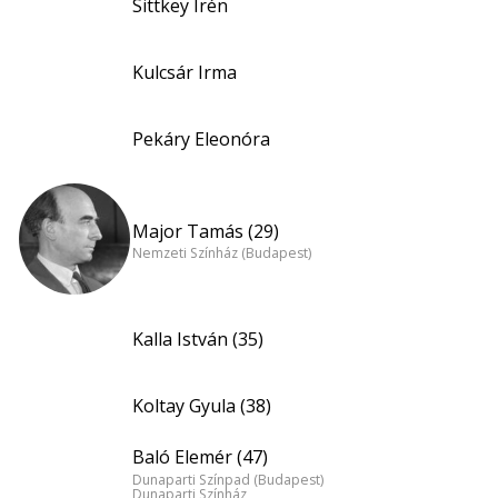
Sittkey Irén
Kulcsár Irma
Pekáry Eleonóra
Major Tamás (29)
Nemzeti Színház (Budapest)
Kalla István (35)
Koltay Gyula (38)
Baló Elemér (47)
Dunaparti Színpad (Budapest)
Dunaparti Színház