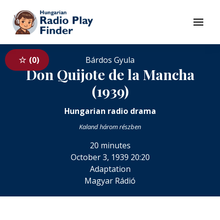
To navigation
To contents
Menu
0
Bárdos Gyula
Don Quijote de la Mancha
(1939)
Hungarian radio drama
Kaland három részben
20 minutes
October 3, 1939 20:20
Adaptation
Magyar Rádió