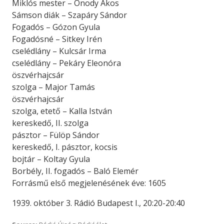
Miklós mester – Ónody Ákos
Sámson diák – Szapáry Sándor
Fogadós – Gózon Gyula
Fogadósné – Sitkey Irén
cselédlány – Kulcsár Irma
cselédlány – Pekáry Eleonóra
öszvérhajcsár
szolga – Major Tamás
öszvérhajcsár
szolga, etető – Kalla István
kereskedő, II. szolga
pásztor – Fülöp Sándor
kereskedő, I. pásztor, kocsis
bojtár – Koltay Gyula
Borbély, II. fogadós – Baló Elemér
Forrásmű első megjelenésének éve: 1605
1939. október 3. Rádió Budapest I., 20:20-20:40