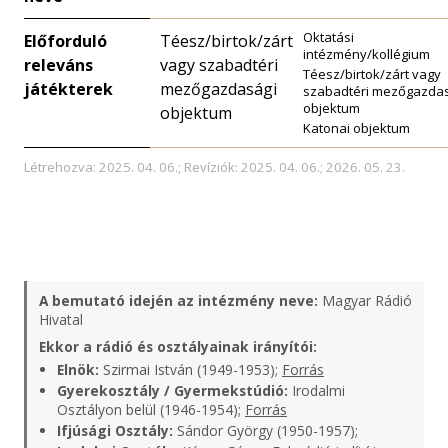
Oktatási
Előforduló
Téesz/birtok/zárt
intézmény/kollégium
releváns
vagy szabadtéri
Téesz/birtok/zárt vagy
játékterek
mezőgazdasági
szabadtéri mezőgazda
objektum
objektum
Katonai objektum
Létrehozva: 2025. 04. 06.; Revíziók: 2025. 04. 06.; 2026. 05. 23.
A bemutató idején az intézmény neve:
Magyar Rádió
Hivatal
Ekkor a rádió és osztályainak irányítói:
Elnök:
Szirmai István (1949-1953);
Forrás
Gyerekosztály / Gyermekstúdió:
Irodalmi
Osztályon belül (1946-1954);
Forrás
Ifjúsági Osztály:
Sándor György (1950-1957);