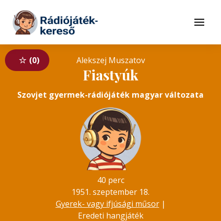
Tovább a navigációhoz
Tovább a tartalomhoz
Menü
0
Alekszej Muszatov
Fiastyúk
Szovjet gyermek-rádiójáték magyar változata
40 perc
1951. szeptember 18.
Gyerek- vagy ifjúsági műsor
|
Eredeti hangjáték