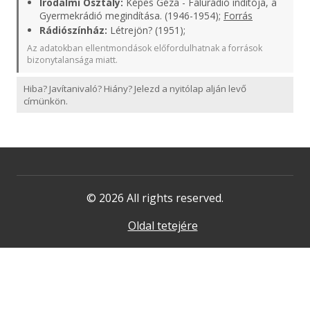
Irodalmi Osztály:
Képes Géza - Falurádió indítója, a
Gyermekrádió megindítása. (1946-1954);
Forrás
Rádiószínház:
Létrejön? (1951);
Az adatokban ellentmondások előfordulhatnak a források
bizonytalansága miatt.
Hiba? Javítanivaló? Hiány? Jelezd a nyitólap alján levő
címünkön.
© 2026 All rights reserved.
Oldal tetejére