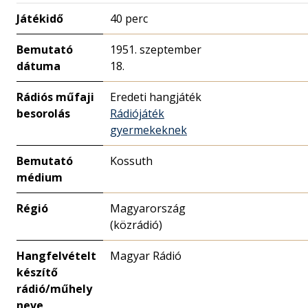
Játékidő
40 perc
Bemutató
1951. szeptember
dátuma
18.
Rádiós műfaji
Eredeti hangjáték
besorolás
Rádiójáték
gyermekeknek
Bemutató
Kossuth
médium
Régió
Magyarország
(közrádió)
Hangfelvételt
Magyar Rádió
készítő
rádió/műhely
neve