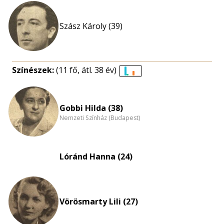
Szász Károly (39)
Színészek:
(11 fő, átl. 38 év)
Életkori
eloszlás
nagyítása
Gobbi Hilda (38)
Nemzeti Színház (Budapest)
Lóránd Hanna (24)
Vörösmarty Lili (27)