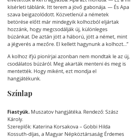
kísérleti táblánk. Itt terem a jövő gabonája. — És Apa
szava beigazolódott. Közvetlenül a németek
betörése előtt már mindegyik kolhozból eljártak
hozzánk, hogy megcsodálják új, különleges
búzánkat. De aztán jött a háború, jött a német, mint
a jégverés a mezőre. El kellett hagynunk a kolhozt…”
A kolhoz ifjú pionírjai azonban nem mondtak le az új,
csodálatos búzáról. Meg akarták menteni és meg is
mentették. Hogy miként, ezt mondja el
hangjátékunk.
Színlap
Fiastyúk.
Muszatov hangjátéka. Rendező: Szász
Károly.
Szereplők: Katerina Korsakova – Gobbi Hilda
Kossuth-díjas, a Magyar Népköztársaság Érdemes