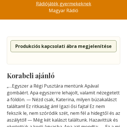
Rádiójáték gyermekeknek
Magyar Rádió
Produkciós kapcsolati ábra megjelenítése
Korabeli ajánló
„…Egyszer a Régi Pusztára mentünk Apával
gombáért. Apa egyszerre lehajolt, valamit nézegetett
a földön. — Nézd csak, Katerina, milyen búzakalászt
találtam! Ez ritkaság ám! Igazi ősi fajta! Ez nem
fekszik le, nem szóródik szét, nem fél a hidegtől és az
aszálytól! — Még két kalászt találtunk. Hazavittük és
elvetettük a kerti ágyasba. Apa azt mondta: — Ez a mi