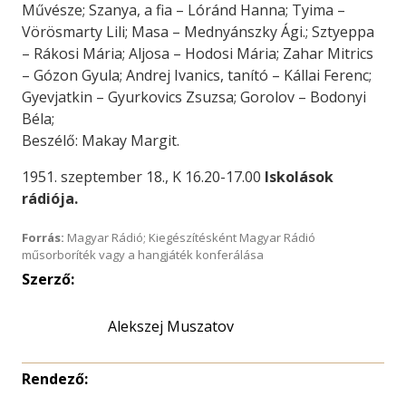
Művésze; Szanya, a fia – Lóránd Hanna; Tyima –
Vörösmarty Lili; Masa – Mednyánszky Ági.; Sztyeppa
– Rákosi Mária; Aljosa – Hodosi Mária; Zahar Mitrics
– Gózon Gyula; Andrej Ivanics, tanító – Kállai Ferenc;
Gyevjatkin – Gyurkovics Zsuzsa; Gorolov – Bodonyi
Béla;
Beszélő: Makay Margit.
1951. szeptember 18., K 16.20-17.00
Iskolások
rádiója.
Forrás:
Magyar Rádió; Kiegészítésként Magyar Rádió
műsorboríték vagy a hangjáték konferálása
Szerző:
Alekszej Muszatov
Rendező: