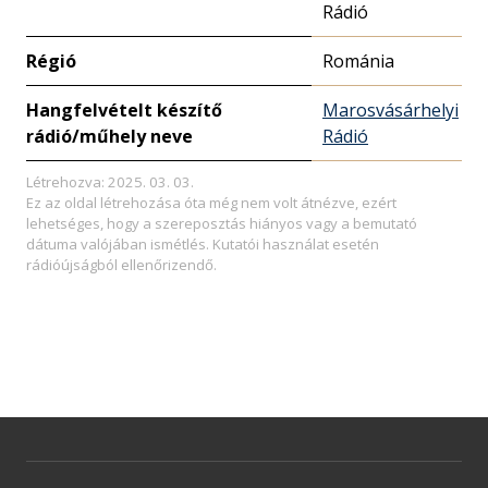
Rádió
Régió
Románia
Hangfelvételt készítő
Marosvásárhelyi
rádió/műhely neve
Rádió
Létrehozva: 2025. 03. 03.
Ez az oldal létrehozása óta még nem volt átnézve, ezért
lehetséges, hogy a szereposztás hiányos vagy a bemutató
dátuma valójában ismétlés. Kutatói használat esetén
rádióújságból ellenőrizendő.