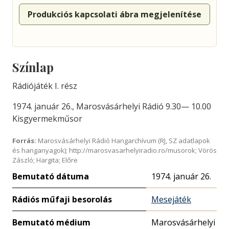
Produkciós kapcsolati ábra megjelenítése
Színlap
Rádiójáték I. rész
1974. január 26., Marosvásárhelyi Rádió 9.30— 10.00
Kisgyermekműsor
Forrás:
Marosvásárhelyi Rádió Hangarchívum (RJ, SZ adatlapok
és hanganyagok); http://marosvasarhelyiradio.ro/musorok; Vörös
Zászló; Hargita; Előre
Bemutató dátuma
1974. január 26.
Rádiós műfaji besorolás
Mesejáték
Bemutató médium
Marosvásárhelyi