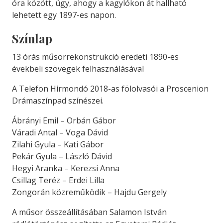
óra között, úgy, ahogy a kagylókon át hallható
lehetett egy 1897-es napon.
Színlap
13 órás műsorrekonstrukció eredeti 1890-es
évekbeli szövegek felhasználásával
A Telefon Hirmondó 2018-as fölolvasói a Proscenion
Drámaszínpad színészei.
Ábrányi Emil – Orbán Gábor
Váradi Antal – Voga Dávid
Zilahi Gyula – Kati Gábor
Pekár Gyula – László Dávid
Hegyi Aranka – Kerezsi Anna
Csillag Teréz – Erdei Lilla
Zongorán közreműködik – Hajdu Gergely
A műsor összeállításában Salamon István