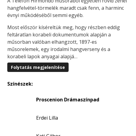
A Telefon Hírmondó műsorából egyetlen rövid zenei
hangfelvétel-törmelék maradt csak fenn, a harminc
évnyi működéséből semmi egyéb.
Most először kíséreltük meg, hogy részben eddig
feltáratlan korabeli dokumentumok alapján a
műsorban valóban elhangzott, 1897-es
műsorelemek, egy irodalmi hangverseny és a
korabeli lapok anyagai alapjá…
Folytatás megjelenítése
Színészek:
Proscenion Drámaszínpad
Erdei Lilla