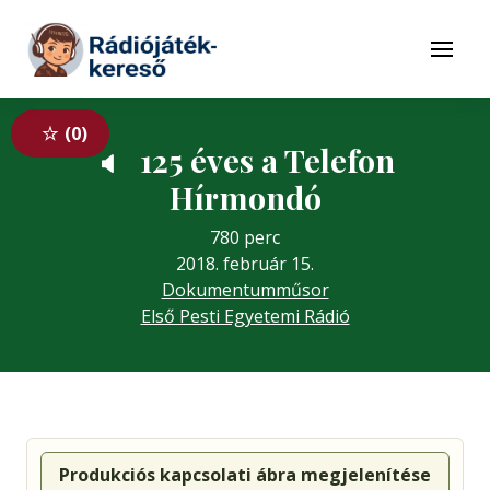
Tovább a navigációhoz
Tovább a tartalomhoz
Menü
0
125 éves a Telefon
🔈
Hírmondó
780 perc
2018. február 15.
Dokumentumműsor
Első Pesti Egyetemi Rádió
Produkciós kapcsolati ábra megjelenítése