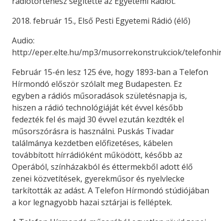
rádiótörténész segítette az Egyetemi Rádiót.
2018. február 15., Első Pesti Egyetemi Rádió (élő)
Audio:
http://eper.elte.hu/mp3/musorrekonstrukciok/telefon
Február 15-én lesz 125 éve, hogy 1893-ban a Telefon
Hírmondó először szólalt meg Budapesten. Ez
egyben a rádiós műsoradások születésnapja is,
hiszen a rádió technológiáját két évvel később
fedezték fel és majd 30 évvel ezután kezdték el
műsorszórásra is használni. Puskás Tivadar
találmánya kezdetben előfizetéses, kábelen
továbbított hírrádióként működött, később az
Operából, színházakból és éttermekből adott élő
zenei közvetítések, gyerekműsor és nyelvlecke
tarkították az adást. A Telefon Hírmondó stúdiójában
a kor legnagyobb hazai sztárjai is felléptek.