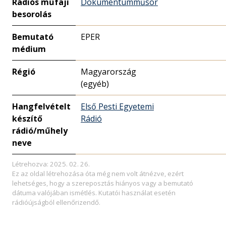
Rádiós műfaji
Dokumentumműsor
besorolás
Bemutató
EPER
médium
Régió
Magyarország
(egyéb)
Hangfelvételt
Első Pesti Egyetemi
készítő
Rádió
rádió/műhely
neve
Létrehozva: 2025. 02. 26.
Ez az oldal létrehozása óta még nem volt átnézve, ezért
lehetséges, hogy a szereposztás hiányos vagy a bemutató
dátuma valójában ismétlés. Kutatói használat esetén
rádióújságból ellenőrizendő.