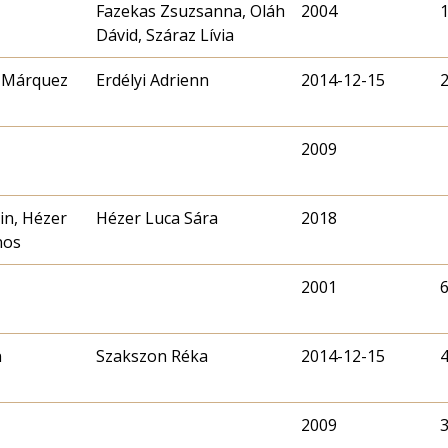
Fazekas Zsuzsanna, Oláh
2004
Dávid, Száraz Lívia
a Márquez
Erdélyi Adrienn
2014-12-15
2009
in, Hézer
Hézer Luca Sára
2018
nos
2001
n
Szakszon Réka
2014-12-15
2009