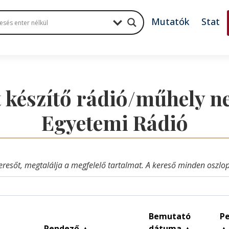
Mutatók
Stat
 készítő rádió/műhely ne
Egyetemi Rádió
eresőt, megtalálja a megfelelő tartalmat. A kereső minden oszlop 
Bemutató
Pe
Rendező
▲
dátuma
▲
▲