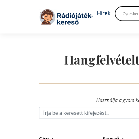
Tovább a navigációhoz
Tovább a tartalomhoz
Hírek
Hangfelvételt
Használja a gyors k
Cím
▲
Szerző
▲