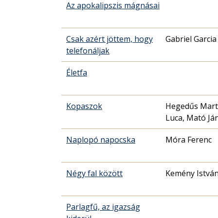
Az apokalipszis mágnásai
Csak azért jöttem, hogy
Gabriel Garci
telefonáljak
Életfa
Kopaszok
Hegedűs Mart
Luca, Mató Já
Naplopó napocska
Móra Ferenc
Négy fal között
Kemény Istvá
Parlagfű, az igazság