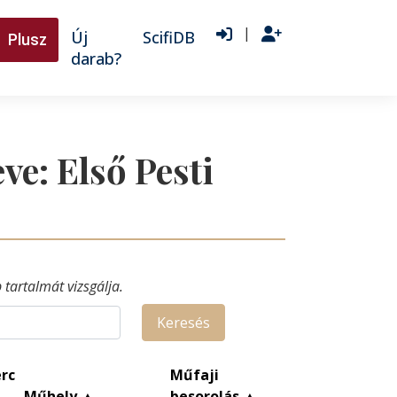
|
Új
ScifiDB
Plusz
darab?
ve: Első Pesti
tartalmát vizsgálja.
Keresés
rc
Műfaji
Műhely
▲
besorolás
▲