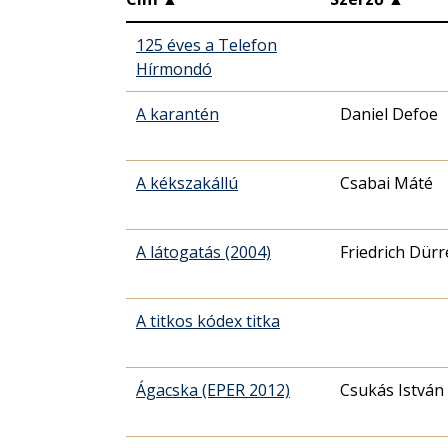
125 éves a Telefon
Hírmondó
A karantén
Daniel Defoe
A kékszakállú
Csabai Máté
A látogatás (2004)
Friedrich Dür
A titkos kódex titka
Ágacska (EPER 2012)
Csukás István