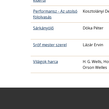
kiderül
Performansz - Az utolsó
Kosztolányi D
fölolvasás
Sárkányölő
Dóka Péter
Sróf mester szerel
Lázár Ervin
Világok harca
H. G. Wells, H
Orson Welles