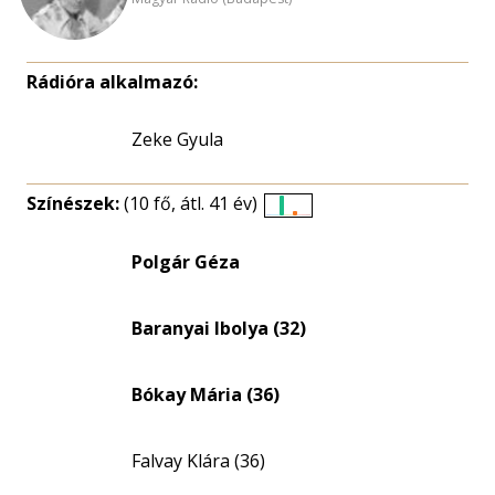
Rádióra alkalmazó:
Zeke Gyula
Színészek:
(10 fő, átl. 41 év)
Életkori
eloszlás
Polgár Géza
nagyítása
Baranyai Ibolya (32)
Bókay Mária (36)
Falvay Klára (36)