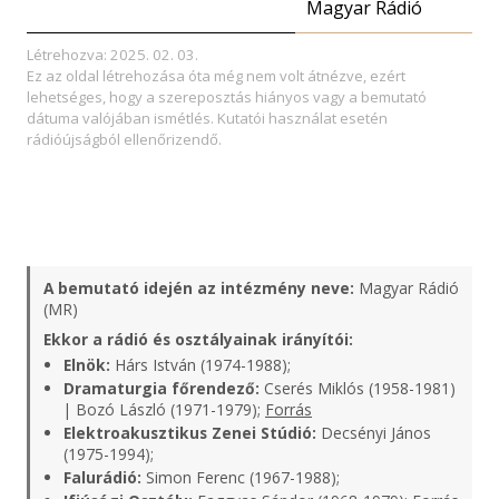
Magyar Rádió
Létrehozva: 2025. 02. 03.
Ez az oldal létrehozása óta még nem volt átnézve, ezért
lehetséges, hogy a szereposztás hiányos vagy a bemutató
dátuma valójában ismétlés. Kutatói használat esetén
rádióújságból ellenőrizendő.
A bemutató idején az intézmény neve:
Magyar Rádió
(MR)
Ekkor a rádió és osztályainak irányítói:
Elnök:
Hárs István (1974-1988);
Dramaturgia főrendező:
Cserés Miklós (1958-1981)
| Bozó László (1971-1979);
Forrás
Elektroakusztikus Zenei Stúdió:
Decsényi János
(1975-1994);
Falurádió:
Simon Ferenc (1967-1988);