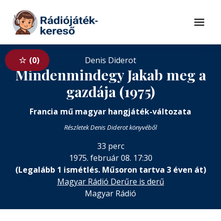
Tovább a navigációhoz
Tovább a tartalomhoz
Menü
0
Denis Diderot
Mindenmindegy Jakab meg a
gazdája (1975)
Francia mű magyar hangjáték-változata
Részletek Denis Diderot könyvéből
33 perc
1975. február 08. 17:30
(Legalább 1 ismétlés. Műsoron tartva 3 éven át)
Magyar Rádió Derűre is derű
Magyar Rádió