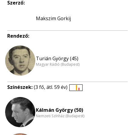
Szerző:
Makszim Gorkij
Rendező:
Turián György (45)
Magyar Rádió (Budapest)
Színészek:
(3 fő, átl. 59 év)
Életkori
eloszlás
nagyítása
Kálmán György (50)
Nemzeti Színház (Budapest)