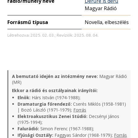
rádió/műhely neve
Derűre is derű
Magyar Rádió
Forrásmű típusa
Novella, elbeszélés
Létrehozva: 2025. 02. 03.; Revíziók: 2025. 08. 04.
A bemutató idején az intézmény neve:
Magyar Rádió
(MR)
Ekkor a rádió és osztályainak irányítói:
Elnök:
Hárs István (1974-1988);
Dramaturgia főrendező:
Cserés Miklós (1958-1981)
| Bozó László (1971-1979);
Forrás
Elektroakusztikus Zenei Stúdió:
Decsényi János
(1975-1994);
Falurádió:
Simon Ferenc (1967-1988);
Ifjúsági Osztály:
Faggyas Sándor (1968-1979);
Forrás