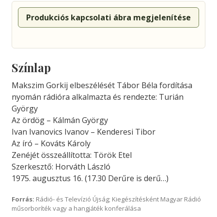
Produkciós kapcsolati ábra megjelenítése
Színlap
Makszim Gorkij elbeszélését Tábor Béla fordítása
nyomán rádióra alkalmazta és rendezte: Turián
György
Az ördög – Kálmán György
Ivan Ivanovics Ivanov – Kenderesi Tibor
Az író – Kováts Károly
Zenéjét összeállította: Török Etel
Szerkesztő: Horváth László
1975. augusztus 16. (17.30 Derűre is derű…)
Forrás:
Rádió- és Televízió Újság; Kiegészítésként Magyar Rádió
műsorboríték vagy a hangjáték konferálása