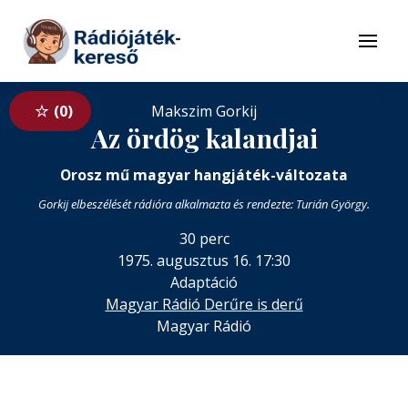
Tovább a navigációhoz
Tovább a tartalomhoz
Menü
0
Makszim Gorkij
Az ördög kalandjai
Orosz mű magyar hangjáték-változata
Gorkij elbeszélését rádióra alkalmazta és rendezte: Turián György.
30 perc
1975. augusztus 16. 17:30
Adaptáció
Magyar Rádió Derűre is derű
Magyar Rádió