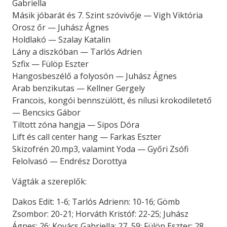
Gabriella
Másik jóbarát és 7. Szint szóvivője — Vigh Viktória
Orosz őr — Juhász Ágnes
Holdlakó — Szalay Katalin
Lány a diszkóban — Tarlós Adrien
Szfix — Fülöp Eszter
Hangosbeszélő a folyosón — Juhász Ágnes
Arab benzikutas — Kellner Gergely
Francois, kongói bennszülött, és nílusi krokodiletető
— Bencsics Gábor
Tiltott zóna hangja — Sipos Dóra
Lift és call center hang — Farkas Eszter
Skizofrén 20.mp3, valamint Yoda — Győri Zsófi
Felolvasó — Endrész Dorottya
Vágták a szereplők:
Dakos Edit: 1-6; Tarlós Adrienn: 10-16; Gömb
Zsombor: 20-21; Horváth Kristóf: 22-25; Juhász
Ágnes: 26; Kovács Gabriella: 27, 59; Fülöp Eszter: 28,