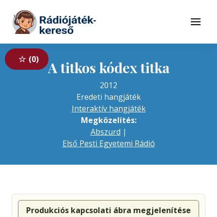
Tovább a navigációhoz
Tovább a tartalomhoz
Menü
0
A titkos kódex titka
2012
Eredeti hangjáték
Interaktív hangjáték
Megközelítés:
Abszurd
|
Első Pesti Egyetemi Rádió
Produkciós kapcsolati ábra megjelenítése