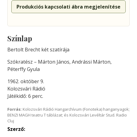
Produkciós kapcsolati ábra megjelenítése
Színlap
Bertolt Brecht két szatírája
Szókratész – Márton János, Andrássi Márton,
Péterffy Gyula
1962. október 9.
Kolozsvári Rádió
Játékidő: 6 perc.
Forrás:
Kolozsvári Rádió Hangarchívum (Fonoteka) hanganyagok;
BENZI MAGH teatru T táblázat; és Kolozsvári Levéltár Stud. Radio
Cluj
Szerző: