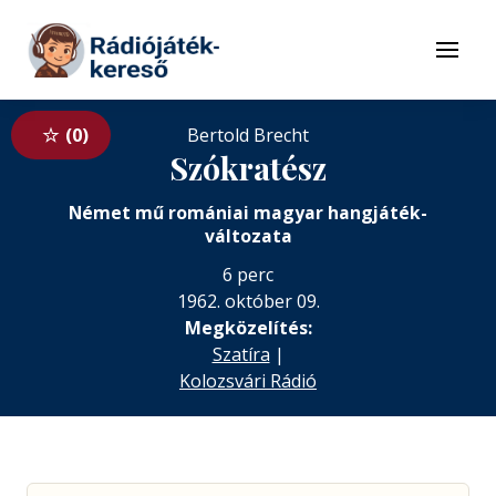
Tovább a navigációhoz
Tovább a tartalomhoz
Menü
0
Bertold Brecht
Szókratész
Német mű romániai magyar hangjáték-
változata
6 perc
1962. október 09.
Megközelítés:
Szatíra
|
Kolozsvári Rádió