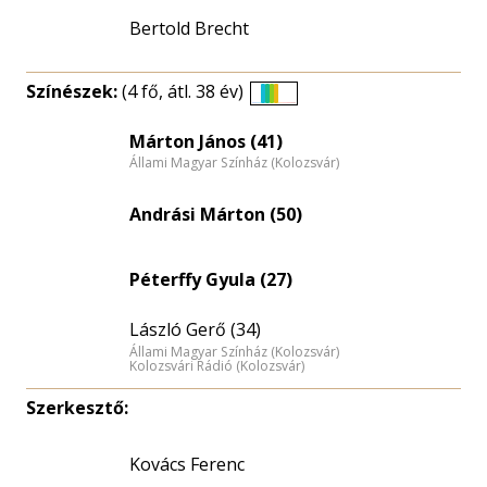
Bertold Brecht
Színészek:
(4 fő, átl. 38 év)
Életkori
eloszlás
Márton János (41)
Állami Magyar Színház (Kolozsvár)
nagyítása
Andrási Márton (50)
Péterffy Gyula (27)
László Gerő (34)
Állami Magyar Színház (Kolozsvár)
Kolozsvári Rádió (Kolozsvár)
Szerkesztő:
Kovács Ferenc