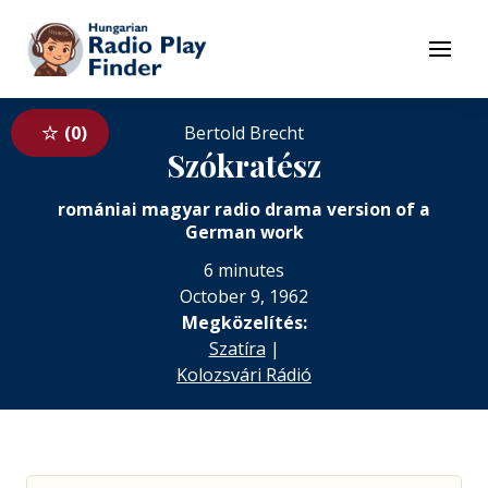
To navigation
To contents
Menu
0
Bertold Brecht
Szókratész
romániai magyar radio drama version of a
German work
6 minutes
October 9, 1962
Megközelítés:
Szatíra
|
Kolozsvári Rádió