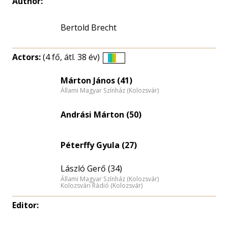
Author:
Bertold Brecht
Actors:
(4 fő, átl. 38 év)
Életkori
eloszlás
Márton János (41)
Állami Magyar Színház (Kolozsvár)
nagyítása
Andrási Márton (50)
Péterffy Gyula (27)
László Gerő (34)
Állami Magyar Színház (Kolozsvár)
Kolozsvári Rádió (Kolozsvár)
Editor: