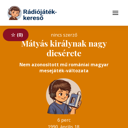
Tovább a navigációhoz
Tovább a tartalomhoz
Menü
0
nincs szerző
Mátyás királynak nagy
dicsérete
Nem azonosított mű romániai magyar
mesejáték-változata
6 perc
1990. április 18.