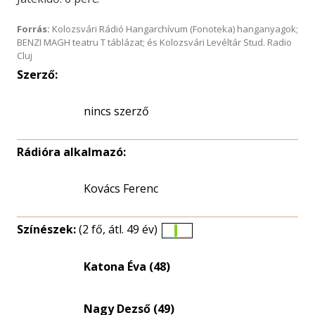
Forrás:
Kolozsvári Rádió Hangarchívum (Fonoteka) hanganyagok;
BENZI MAGH teatru T táblázat; és Kolozsvári Levéltár Stud. Radio
Cluj
Szerző:
nincs szerző
Rádióra alkalmazó:
Kovács Ferenc
Színészek:
(2 fő, átl. 49 év)
Életkori
eloszlás
Katona Éva (48)
nagyítása
Nagy Dezső (49)