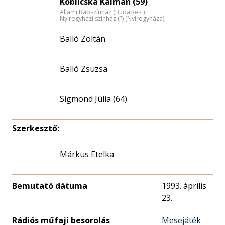
Koblicska Kálmán (59)
Állami Bábszínház (Budapest)
Nyíregyházi színház (?) (Nyíregyháza)
Balló Zoltán
Balló Zsuzsa
Sigmond Júlia (64)
Szerkesztő:
Márkus Etelka
Bemutató dátuma
1993. április
23.
Rádiós műfaji besorolás
Mesejáték