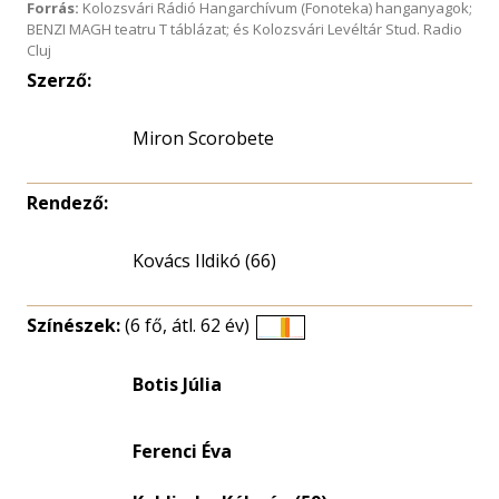
Forrás:
Kolozsvári Rádió Hangarchívum (Fonoteka) hanganyagok;
BENZI MAGH teatru T táblázat; és Kolozsvári Levéltár Stud. Radio
Cluj
Szerző:
Miron Scorobete
Rendező:
Kovács Ildikó (66)
Színészek:
(6 fő, átl. 62 év)
Életkori
eloszlás
Botis Júlia
nagyítása
Ferenci Éva