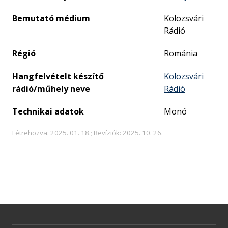
Bemutató médium
Kolozsvári
Rádió
Régió
Románia
Hangfelvételt készítő
Kolozsvári
rádió/műhely neve
Rádió
Technikai adatok
Monó
Létrehozva: 2025. 01. 18.; Revíziók: 2025. 10. 26.