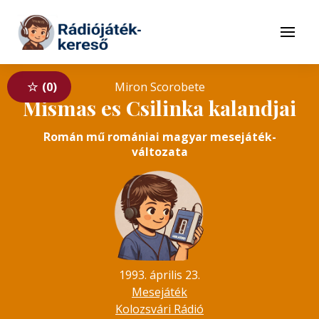
Tovább a navigációhoz
Tovább a tartalomhoz
Menü
0
Miron Scorobete
Mismas es Csilinka kalandjai
Román mű romániai magyar mesejáték-
változata
1993. április 23.
Mesejáték
Kolozsvári Rádió