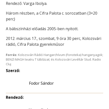
Rendező:
Varga
Ibolya.
Három részben, a Cifra Palota c. sorozatban (3×20
perc)
A bábszínházi előadás 2005-ben nyitott.
2012. március
17.,
szombat,
9
óra
30
perc, Kolozsvári
rádió, Cifra Palota gyerekműsor
Forrás:
Kolozsvári Rádió Hangarchívum (Fonoteka) hanganyagok;
BENZI MAGH teatru T táblázat; és Kolozsvári Levéltár Stud. Radio
Cluj
Szerző:
Fodor Sándor
Rendező: