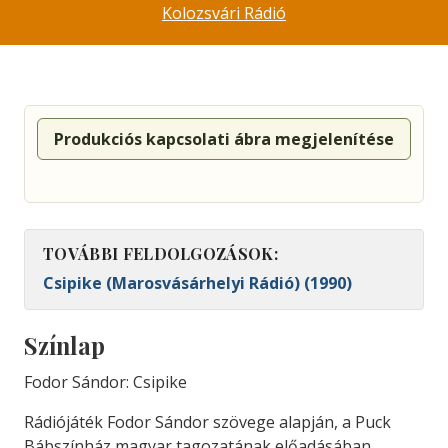
Kolozsvári Rádió
Produkciós kapcsolati ábra megjelenítése
TOVÁBBI FELDOLGOZÁSOK:
Csipike (Marosvásárhelyi Rádió) (1990)
Színlap
Fodor Sándor: Csipike
Rádiójáték
Fodor
Sándor
szövege
alapján,
a
Puck
Bábszínház
magyar
tagozatának
előadásában.