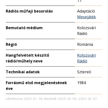
17.
Rádiós műfaji besorolás
Adaptáció
Mesejáték
Bemutató médium
Kolozsvári
Rádió
Régió
Románia
Hangfelvételt készítő
Kolozsvári
rádió/műhely neve
Rádió
Technikai adatok
Sztereó
Forrásmű első megjelenésének
1984
éve
Létrehozva: 2025. 01. 18.; Revíziók: 2025. 02. 04.; 2025. 02. 07.