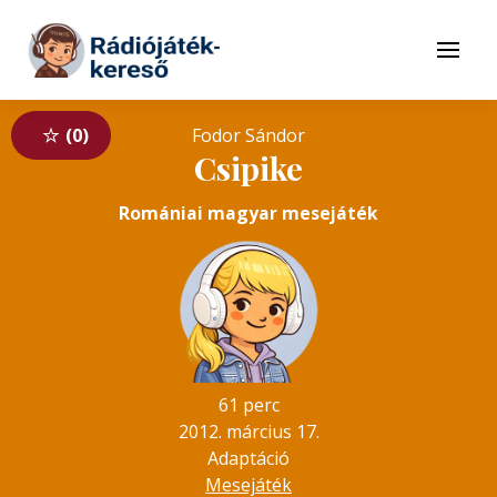
Tovább a navigációhoz
Tovább a tartalomhoz
Menü
0
Fodor Sándor
Csipike
Romániai magyar mesejáték
61 perc
2012. március 17.
Adaptáció
Mesejáték