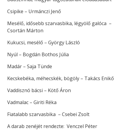
Csipike – Urmánczi Jenő
Mesélő, idősebb szarvasbika, légyölő galóca –
Csortán Márton
Kukucsi, mesélő – György László
Nyúl – Bogdán Bothos Júlia
Madár – Saja Tünde
Kecskebéka, méhecskék, bögöly – Takács Enikő
Vaddisznó bácsi – Kötő Áron
Vadmalac – Giriti Réka
Fiatalabb szarvasbika – Csebei Zsolt
A darab zenéjét rendezte: Venczel Péter