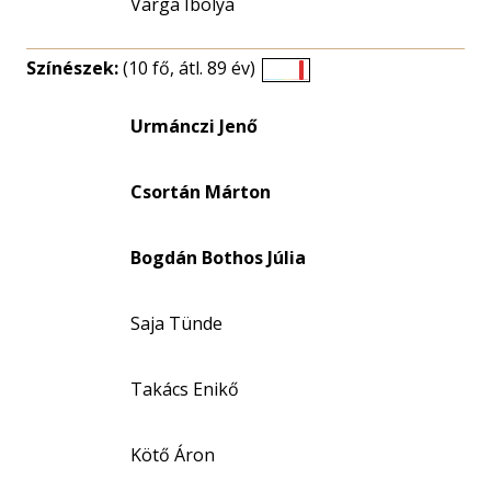
Varga Ibolya
Színészek:
(10 fő, átl. 89 év)
Életkori
eloszlás
Urmánczi Jenő
nagyítása
Csortán Márton
Bogdán Bothos Júlia
Saja Tünde
Takács Enikő
Kötő Áron