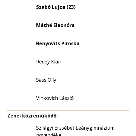
eloszlás
Szabó Lujza (23)
nagyítása
Máthé Eleonóra
Benyovits Piroska
Rédey Klári
Sass Olly
Vinkovich László
Zenei közreműködő:
Szilágyi Erzsébet Leánygimnázium
növendékei