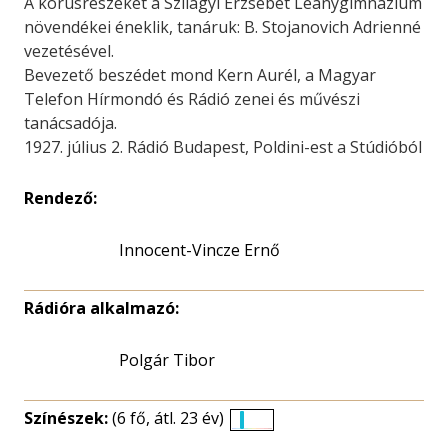
A kórusrészeket a Szilágyi Erzsébet Leánygimnázium
növendékei éneklik, tanáruk: B. Stojanovich Adrienné
vezetésével.
Bevezető beszédet mond Kern Aurél, a Magyar
Telefon Hírmondó és Rádió zenei és művészi
tanácsadója.
1927. július 2. Rádió Budapest, Poldini-est a Stúdióból
Rendező:
Innocent-Vincze Ernő
Rádióra alkalmazó:
Polgár Tibor
Színészek:
(6 fő, átl. 23 év)
Életkori