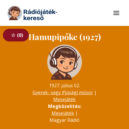
Tovább a navigációhoz
Tovább a tartalomhoz
Menü
Hamupipőke (1927)
0
1927. július 02.
Gyerek- vagy ifjúsági műsor
|
Mesejáték
Megközelítés:
Mesejáték
|
Magyar Rádió