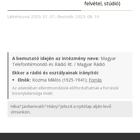
felvétel, stúdió)
Létrehozva: 2025. 01. 07.; Revíziók: 2025. 08. 10.
A bemutató idején az intézmény neve:
Magyar
Telefonhírmondó és Rádió Rt. / Magyar Rádió
Ekkor a rádió és osztályainak irányítói:
Elnök:
Kozma Miklós (1925-1941);
Forrás
Az adatokban ellentmondások előfordulhatnak a források
bizonytalansága miatt.
Hiba? Javítanivaló? Hiány? Jelezd a nyitólap alján levő
címünkön.