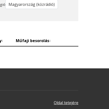
gió
y
Műfaji besorolás
↕
↕
Oldal tetejére