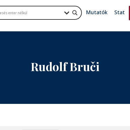
Mutatók
Stat
Rudolf Bruči