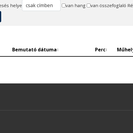
esés helye
van hang
van összefoglaló
Ré
Bemutató dátuma
Perc
Műhel
↕
↕