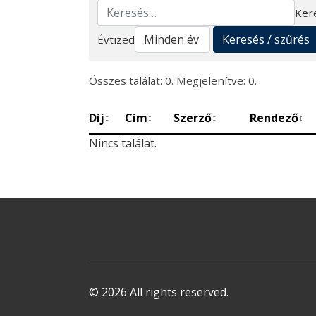
Ker
Keresés
Keresés / szűrés
Évtized
Összes találat: 0. Megjelenítve: 0.
Díj
Cím
Szerző
Rendező
↕
↕
↕
↕
Nincs találat.
© 2026 All rights reserved.