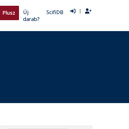
|
Új
ScifiDB
Plusz
darab?