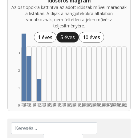
Idősoros diagram
Az oszlopokra kattintva az adott időszak művei maradnak
a listában. A díjak a hangjátékokra általában
vonatkoznak, nem feltétlen a jelen művész
teljesítményére.
1 éves
5 éves
10 éves
3
2
1
1925
1930
1935
1940
1945
1950
1955
1960
1965
1970
1975
1980
1985
1990
1995
2000
2005
2010
2015
2020
2025
0
1929
1934
1939
1944
1949
1954
1959
1964
1969
1974
1979
1984
1989
1994
1999
2004
2009
2014
2019
2024
2026