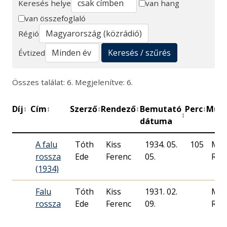
Keresés helye
van hang
van összefoglaló
Keresés
Régió
Keresés / szűrés
Évtized
Összes találat: 6. Megjelenítve: 6.
Díj
Cím
Szerző
Rendező
Bemutató
Perc
Műhe
↕
↕
↕
↕
↕
↕
dátuma
A falu
Tóth
Kiss
1934. 05.
105
Mag
rossza
Ede
Ferenc
05.
Rád
(1934)
Falu
Tóth
Kiss
1931. 02.
Mag
rossza
Ede
Ferenc
09.
Rád