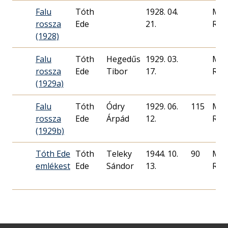
Falu
Tóth
1928. 04.
Mag
rossza
Ede
21.
Rád
(1928)
Falu
Tóth
Hegedűs
1929. 03.
Mag
rossza
Ede
Tibor
17.
Rád
(1929a)
Falu
Tóth
Ódry
1929. 06.
115
Mag
rossza
Ede
Árpád
12.
Rád
(1929b)
Tóth Ede
Tóth
Teleky
1944. 10.
90
Mag
emlékest
Ede
Sándor
13.
Rád