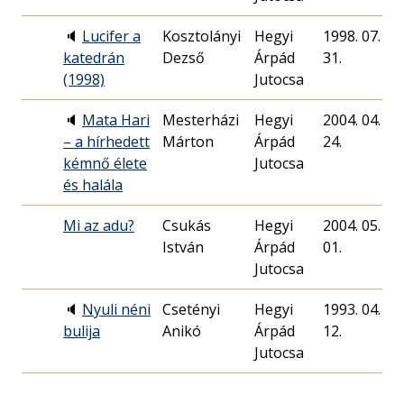
🔈
Lucifer a
Kosztolányi
Hegyi
1998. 07.
katedrán
Dezső
Árpád
31.
(1998)
Jutocsa
🔈
Mata Hari
Mesterházi
Hegyi
2004. 04.
– a hírhedett
Márton
Árpád
24.
kémnő élete
Jutocsa
és halála
Mi az adu?
Csukás
Hegyi
2004. 05.
István
Árpád
01.
Jutocsa
🔈
Nyuli néni
Csetényi
Hegyi
1993. 04.
bulija
Anikó
Árpád
12.
Jutocsa