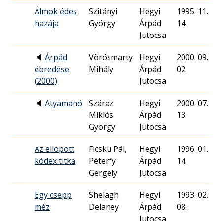
Álmok édes
Szitányi
Hegyi
1995. 11.
hazája
György
Árpád
14.
Jutocsa
🔈
Árpád
Vörösmarty
Hegyi
2000. 09.
ébredése
Mihály
Árpád
02.
(2000)
Jutocsa
🔈
Atyamanó
Száraz
Hegyi
2000. 07.
Miklós
Árpád
13.
György
Jutocsa
Az ellopott
Ficsku Pál,
Hegyi
1996. 01.
kódex titka
Péterfy
Árpád
14.
Gergely
Jutocsa
Egy csepp
Shelagh
Hegyi
1993. 02.
méz
Delaney
Árpád
08.
Jutocsa