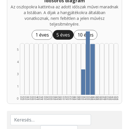
Idősoros diagram
Az oszlopokra kattintva az adott időszak művei maradnak
a listában. A díjak a hangjátékokra általában
vonatkoznak, nem feltétlen a jelen művész
teljesítményére.
1 éves
5 éves
10 éves
5
4
3
1
1925
1930
1935
1940
1945
1950
1955
1960
1965
1970
1975
1980
1985
1990
1995
2000
2005
2010
2015
2020
2025
0
1929
1934
1939
1944
1949
1954
1959
1964
1969
1974
1979
1984
1989
1994
1999
2004
2009
2014
2019
2024
2026