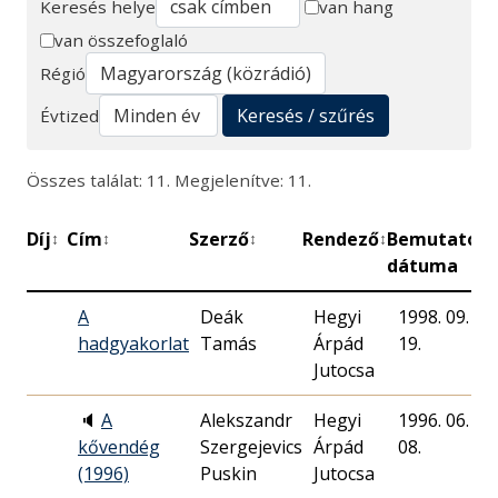
Keresés helye
van hang
van összefoglaló
Keresés
Régió
Keresés / szűrés
Évtized
Összes találat: 11. Megjelenítve: 11.
Díj
Cím
Szerző
Rendező
Bemutató
P
↕
↕
↕
↕
↕
dátuma
A
Deák
Hegyi
1998. 09.
hadgyakorlat
Tamás
Árpád
19.
Jutocsa
🔈
A
Alekszandr
Hegyi
1996. 06.
kővendég
Szergejevics
Árpád
08.
(1996)
Puskin
Jutocsa