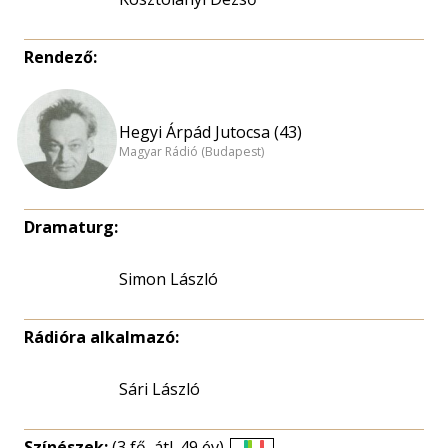
Rendező:
Hegyi Árpád Jutocsa (43)
Magyar Rádió (Budapest)
Dramaturg:
Simon László
Rádióra alkalmazó:
Sári László
Színészek:
(3 fő, átl. 49 év)