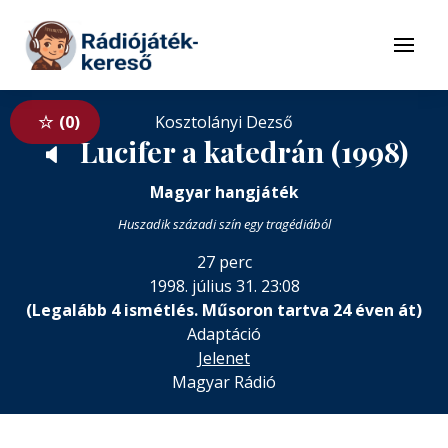
Tovább a navigációhoz
Tovább a tartalomhoz
Menü
0
Kosztolányi Dezső
Lucifer a katedrán (1998)
🔈
Magyar hangjáték
Huszadik századi szín egy tragédiából
27 perc
1998. július 31. 23:08
(Legalább 4 ismétlés. Műsoron tartva 24 éven át)
Adaptáció
Jelenet
Magyar Rádió