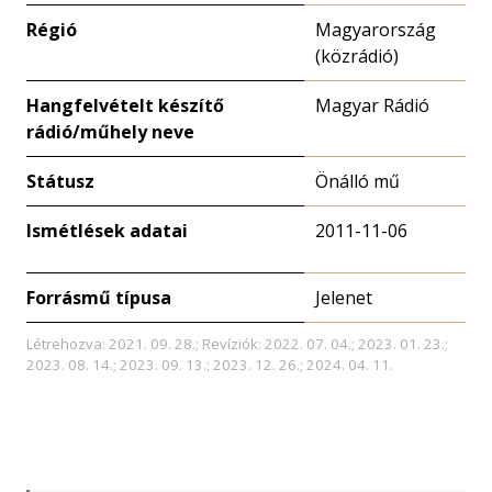
Régió
Magyarország
(közrádió)
Hangfelvételt készítő
Magyar Rádió
rádió/műhely neve
Státusz
Önálló mű
Ismétlések adatai
2011-11-06
Forrásmű típusa
Jelenet
Létrehozva: 2021. 09. 28.; Revíziók: 2022. 07. 04.; 2023. 01. 23.;
2023. 08. 14.; 2023. 09. 13.; 2023. 12. 26.; 2024. 04. 11.