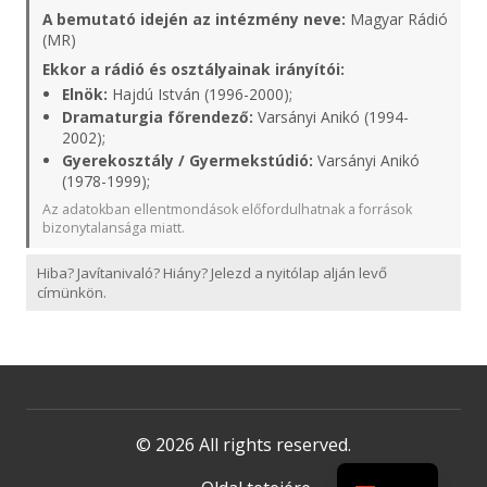
A bemutató idején az intézmény neve:
Magyar Rádió
(MR)
Ekkor a rádió és osztályainak irányítói:
Elnök:
Hajdú István (1996-2000);
Dramaturgia főrendező:
Varsányi Anikó (1994-
2002);
Gyerekosztály / Gyermekstúdió:
Varsányi Anikó
(1978-1999);
Az adatokban ellentmondások előfordulhatnak a források
bizonytalansága miatt.
Hiba? Javítanivaló? Hiány? Jelezd a nyitólap alján levő
címünkön.
© 2026 All rights reserved.