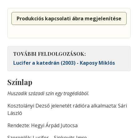
Produkciós kapcsolati ábra megjelenítése
TOVÁBBI FELDOLGOZÁSOK:
Lucifer a katedrán (2003) - Kaposy Miklós
Színlap
Huszadik századi szín egy tragédiából.
Kosztolányi Dezső jelenetét rádióra alkalmazta: Sári
László
Rendezte: Hegyi Árpád Jutocsa
Szereplők: Lucifer – Sinkovits Imre,