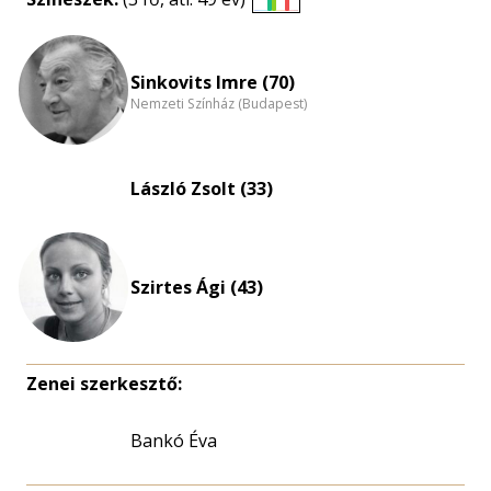
Életkori
eloszlás
nagyítása
Sinkovits Imre (70)
Nemzeti Színház (Budapest)
László Zsolt (33)
Szirtes Ági (43)
Zenei szerkesztő:
Bankó Éva