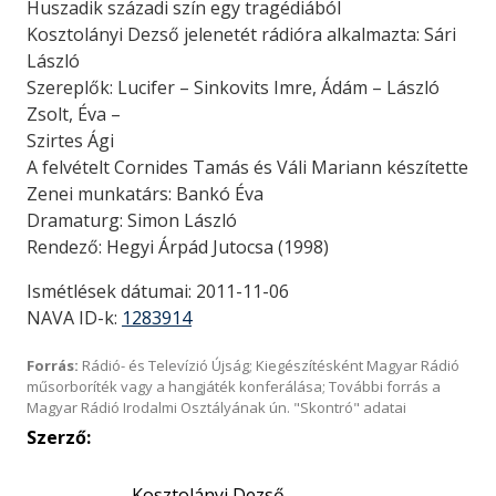
Huszadik századi szín egy tragédiából
Kosztolányi Dezső jelenetét rádióra alkalmazta: Sári
László
Szereplők: Lucifer – Sinkovits Imre, Ádám – László
Zsolt, Éva –
Szirtes Ági
A felvételt Cornides Tamás és Váli Mariann készítette
Zenei munkatárs: Bankó Éva
Dramaturg: Simon László
Rendező: Hegyi Árpád Jutocsa (1998)
Ismétlések dátumai: 2011-11-06
NAVA ID-k:
1283914
Forrás:
Rádió- és Televízió Újság; Kiegészítésként Magyar Rádió
műsorboríték vagy a hangjáték konferálása; További forrás a
Magyar Rádió Irodalmi Osztályának ún. "Skontró" adatai
Szerző:
Kosztolányi Dezső