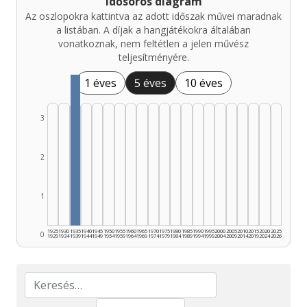
Idősoros diagram
Az oszlopokra kattintva az adott időszak művei maradnak
a listában. A díjak a hangjátékokra általában
vonatkoznak, nem feltétlen a jelen művész
teljesítményére.
1 éves
5 éves
10 éves
3
2
1
1925
1930
1935
1940
1945
1950
1955
1960
1965
1970
1975
1980
1985
1990
1995
2000
2005
2010
2015
2020
2025
0
1929
1934
1939
1944
1949
1954
1959
1964
1969
1974
1979
1984
1989
1994
1999
2004
2009
2014
2019
2024
2026