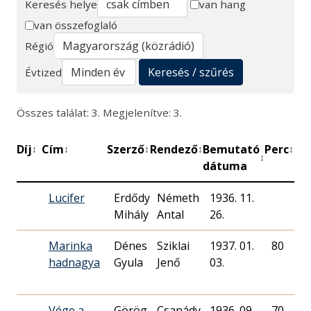
Keresés helye
van hang
van összefoglaló
Keresés
Régió
Keresés / szűrés
Évtized
Összes találat: 3. Megjelenítve: 3.
Díj
Cím
Szerző
Rendező
Bemutató
Perc
Mű
↕
↕
↕
↕
↕
↕
dátuma
Lucifer
Erdődy
Németh
1936. 11.
M
Mihály
Antal
26.
R
Marinka
Dénes
Sziklai
1937. 01.
80
M
hadnagya
Gyula
Jenő
03.
R
Vége a
Görög
Csanády
1936. 09.
70
M