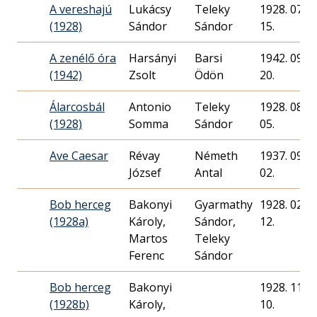
A vereshajú
Lukácsy
Teleky
1928. 07.
(1928)
Sándor
Sándor
15.
A zenélő óra
Harsányi
Barsi
1942. 09.
(1942)
Zsolt
Ödön
20.
Álarcosbál
Antonio
Teleky
1928. 08.
(1928)
Somma
Sándor
05.
Ave Caesar
Révay
Németh
1937. 09.
József
Antal
02.
Bob herceg
Bakonyi
Gyarmathy
1928. 02.
(1928a)
Károly,
Sándor,
12.
Martos
Teleky
Ferenc
Sándor
Bob herceg
Bakonyi
1928. 11.
(1928b)
Károly,
10.