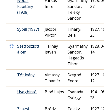
Nótás
Farkas
Gyarmathy
1928. 05.
kapitány
Imre
Sándor,
27.
(1928)
Teleky
Sándor
Sybill (1927)
Jacobi
Tihanyi
1927. 10.
Viktor
Béla
23.
🏆
Szétfoszlott
Tárnay
Gyarmathy
1928. 04.
álom
István
Sándor,
14.
Hegedűs
Tibor
Tót leány
Almássy
Szeghő
1927. 10.
Tihamér
Endre
12.
Üveghintó
Bibó Lajos
Csanády
1941. 08.
György
28.
Zsuzsi
Bródy
Teleky
1927. 12.