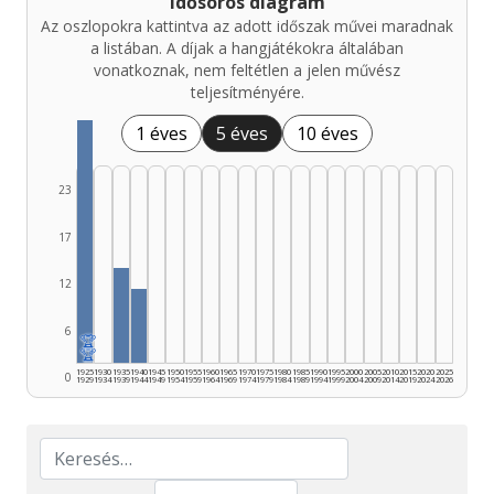
Idősoros diagram
Az oszlopokra kattintva az adott időszak művei maradnak
a listában. A díjak a hangjátékokra általában
vonatkoznak, nem feltétlen a jelen művész
teljesítményére.
1 éves
5 éves
10 éves
23
17
12
6
🏆
🏆
1925
1930
1935
1940
1945
1950
1955
1960
1965
1970
1975
1980
1985
1990
1995
2000
2005
2010
2015
2020
2025
0
1929
1934
1939
1944
1949
1954
1959
1964
1969
1974
1979
1984
1989
1994
1999
2004
2009
2014
2019
2024
2026