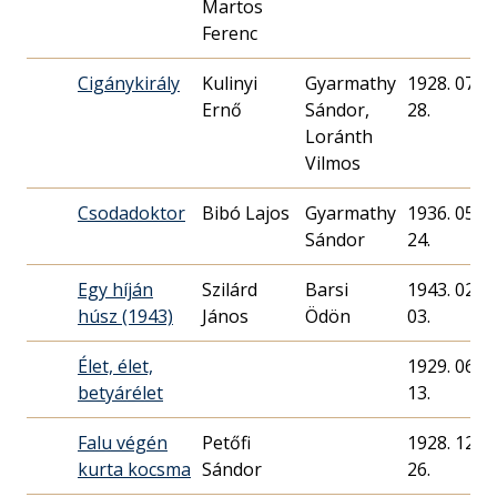
Martos
Ferenc
Cigánykirály
Kulinyi
Gyarmathy
1928. 07.
Ernő
Sándor,
28.
Loránth
Vilmos
Csodadoktor
Bibó Lajos
Gyarmathy
1936. 05.
Sándor
24.
Egy híján
Szilárd
Barsi
1943. 02.
húsz (1943)
János
Ödön
03.
Élet, élet,
1929. 06.
betyárélet
13.
Falu végén
Petőfi
1928. 12.
kurta kocsma
Sándor
26.