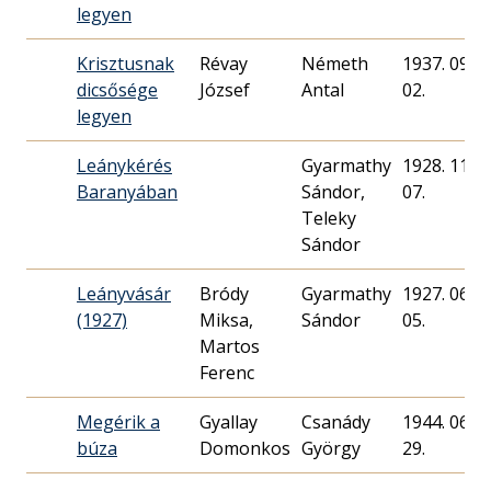
legyen
Krisztusnak
Révay
Németh
1937. 09.
dicsősége
József
Antal
02.
legyen
Leánykérés
Gyarmathy
1928. 11.
Baranyában
Sándor,
07.
Teleky
Sándor
Leányvásár
Bródy
Gyarmathy
1927. 06.
(1927)
Miksa,
Sándor
05.
Martos
Ferenc
Megérik a
Gyallay
Csanády
1944. 06.
búza
Domonkos
György
29.