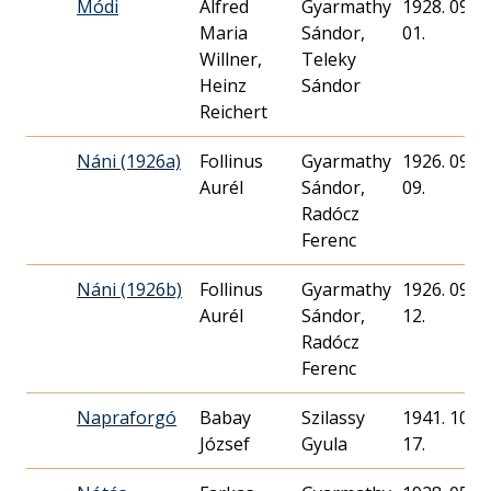
Módi
Alfred
Gyarmathy
1928. 09.
Maria
Sándor,
01.
Willner,
Teleky
Heinz
Sándor
Reichert
Náni (1926a)
Follinus
Gyarmathy
1926. 09.
Aurél
Sándor,
09.
Radócz
Ferenc
Náni (1926b)
Follinus
Gyarmathy
1926. 09.
Aurél
Sándor,
12.
Radócz
Ferenc
Napraforgó
Babay
Szilassy
1941. 10.
József
Gyula
17.