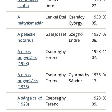
szoba
Imre
22.
A
Lenkei Etel
Csanády
1939. 07.
mátyásmadár
György
05.
A peleskei
Gaál József
Szeghő
1927. 09.
nótárius
Endre
08.
A piros
Csepreghy
1928. 11.
bugyeláris
Ferenc
04.
(1928)
A piros
Csepreghy
Gyarmathy
1938. 04.
bugyelláris
Ferenc
Sándor
17.
(1938)
A sárga csikó
Csepreghy
1928. 09.
(1928)
Ferenc
09.