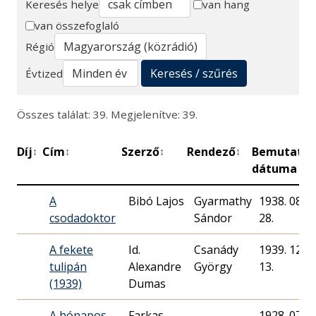
Keresés helye
van hang
van összefoglaló
Keresés
Régió
Keresés / szűrés
Évtized
Összes találat: 39. Megjelenítve: 39.
Díj
Cím
Szerző
Rendező
Bemutató
↕
↕
↕
↕
↕
dátuma
A
Bibó Lajos
Gyarmathy
1938. 08.
csodadoktor
Sándor
28.
A fekete
Id.
Csanády
1939. 12.
tulipán
Alexandre
György
13.
(1939)
Dumas
A hónapos
Farkas
1928. 07.