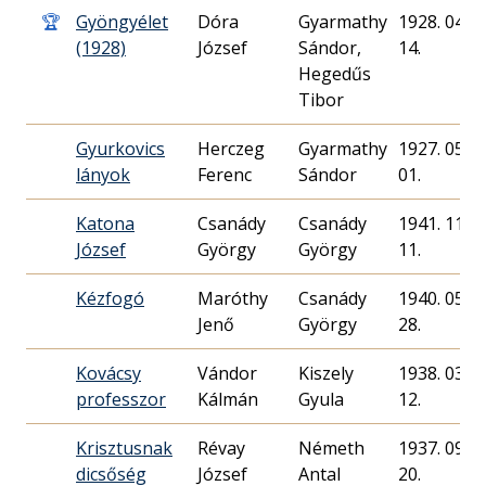
🏆
Gyöngyélet
Dóra
Gyarmathy
1928. 04.
(1928)
József
Sándor,
14.
Hegedűs
Tibor
Gyurkovics
Herczeg
Gyarmathy
1927. 05.
lányok
Ferenc
Sándor
01.
Katona
Csanády
Csanády
1941. 11.
József
György
György
11.
Kézfogó
Maróthy
Csanády
1940. 05.
Jenő
György
28.
Kovácsy
Vándor
Kiszely
1938. 03.
professzor
Kálmán
Gyula
12.
Krisztusnak
Révay
Németh
1937. 09.
dicsőség
József
Antal
20.